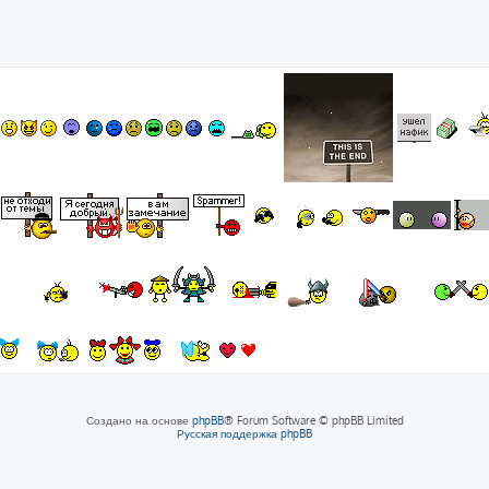
Создано на основе
phpBB
® Forum Software © phpBB Limited
Русская поддержка phpBB