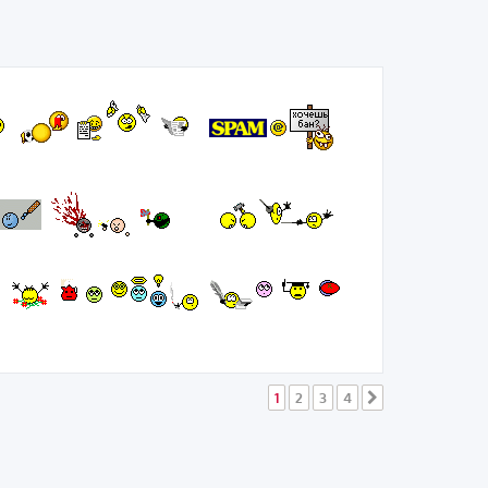
1
2
3
4
След.