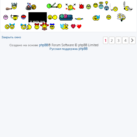
Закрыть окно
1
2
3
4
Создано на основе
phpBB
® Forum Software © phpBB Limited
Русская поддержка phpBB