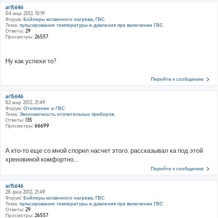
ar15646
04 мар 2012, 10:19
Форум:
Бойлеры косвенного нагрева, ГВС
Тема:
пульсирование температуры и давления при включении ГВС
Ответы:
29
Просмотры:
26557
Ну как успехи то?
Перейти к сообщению
ar15646
02 мар 2012, 21:49
Форум:
Отопление и ГВС
Тема:
Экономичность отопительных приборов.
Ответы:
135
Просмотры:
66699
А кто-то еще со мной спорил насчет этого. рассказывал ка под этой
хреновиной комфортно...
Перейти к сообщению
ar15646
28 фев 2012, 21:49
Форум:
Бойлеры косвенного нагрева, ГВС
Тема:
пульсирование температуры и давления при включении ГВС
Ответы:
29
Просмотры:
26557