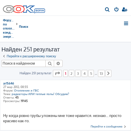
П
о
Форумы
и
по
Поиск
отоплению,
с
кондиционированию,
энергосбережению
к
Найден 251 результат
Перейти к расширенному поиску
Поиск
Расширенный поиск
Страница
1
из
13
Найден 251 результат
1
2
3
4
5
13
…
След.
ar15646
27 мар 2012, 08:55
Форум:
Отопление и ГВС
Тема:
радиаторы ИЛИ теплые полы! Обсудим?
Ответы:
45
Просмотры:
19145
Ну когда ровно трубы уложены мне тоже нравится. незнаю... просто
красиво как-то.
Перейти к сообщению