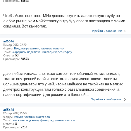
Просмотры:
38573
Чтобы было понятнее. МНе дешевле купить лавитовскую трубу на
любом рынке, чем майбесовскую трубу у своего поставщика с моими
скидками. Вот как-то так.
Перейти к сообщению
ar15646
13 мар 2012, 22:29
Форум:
Водонагреватели, газовые колонки
Тема:
Сюрпризы подключения воды через гофру.
Ответы:
53
Просмотры:
38573
да он и был изначально, тоже самое что и обычный металлопласт,
только внутренний слой из сшитого полиэтилена. насчет лавиты...
большие диаметры что у ней, что на майбесе не такой как на мелких
диметрах конструкции, там только с развальцовкой соединения. а
насчет сертификации. Для россии это больной ...
Перейти к сообщению
ar15646
12 мар 2012, 16:50
Форум:
Услуги частных мастеров
Тема:
скважины под ключ, фильтра, ручные насосы.
Ответы:
8
Просмотры:
7207