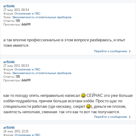
ar15646
27 мар 2012, 08:54
Форум:
Отопление и ГВС
Тема:
Экономичность отопительных приборов.
Ответы:
135
Просмотры:
66699
а так вполне профессионально в этом вопросе разбираюсь, и опыт
тоже имеется.
Перейти к сообщению
ar15646
27 мар 2012, 08:53
Форум:
Отопление и ГВС
Тема:
Экономичность отопительных приборов.
Ответы:
135
Просмотры:
66699
как-то походу опять неправильно написал
СЕЙЧАС это уже больше
хобби+подработка. причем больше всетаки хобби. Просто щас по
специальности работаю (где нескажу, секрет
), деньги не плохие,
занятость неполная, сменная. так что как то вот так получается.
Перейти к сообщению
ar15646
26 мар 2012, 22:25
Форум:
Отопление и ГВС