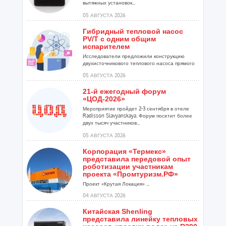
вытяжных установок...
05 АВГУСТА 2026
Гибридный тепловой насос
PV/T с одним общим
испарителем
Исследователи предложили конструкцию
двухисточникового теплового насоса прямого
расширения ...
05 АВГУСТА 2026
21-й ежегодный форум
«ЦОД-2026»
Мероприятие пройдет 2-3 сентября в отеле
Radisson Slavyanskaya. Форум посетит более
двух тысяч участников...
05 АВГУСТА 2026
Корпорация «Термекс»
представила передовой опыт
роботизации участникам
проекта «Промтуризм.РФ»
Проект «Крутая Локация» ...
04 АВГУСТА 2026
Китайская Shenling
представила линейку тепловых