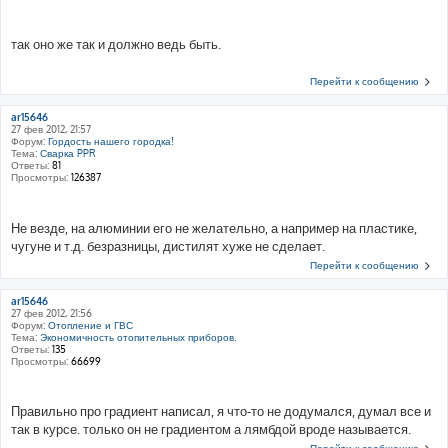
так оно же так и должно ведь быть.
Перейти к сообщению
ar15646
27 фев 2012, 21:57
Форум:
Гордость нашего городка!
Тема:
Сварка PPR
Ответы:
81
Просмотры:
126387
Не везде, на алюминии его не желательно, а например на пластике,
чугуне и т.д. безразницы, дистилят хуже не сделает.
Перейти к сообщению
ar15646
27 фев 2012, 21:56
Форум:
Отопление и ГВС
Тема:
Экономичность отопительных приборов.
Ответы:
135
Просмотры:
66699
Правильно про градиент написал, я что-то не додумался, думал все и
так в курсе. только он не градиентом а лямбдой вроде называется.