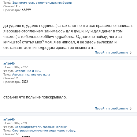
Тема:
Экономичность отопительных приборов.
Ответы:
135
Просмотры:
66699
да удалю я, удалю подпись :) а так олег почти все правильно написал.
я вообще отоплением занимаюсь для души, ну и для денег в том
числе :) это больше хобби+подработка. Одного не пойму, чего за
кипиш то? статья моя? моя, я ее нписал, я ее здесь выложил и
отстаивал. хотя и подредактировал ее немного п...
Перейти к сообщению
ar15646
13 мар 2012, 22:32
Форум:
Отопление и ГВС
Тема:
Автоматика теплого пола
Ответы:
9
Просмотры:
7372
странно что полы не повскрывало.
Перейти к сообщению
ar15646
13 мар 2012, 22:31
Форум:
Водонагреватели, газовые колонки
Тема:
Сюрпризы подключения воды через гофру.
Ответы:
53