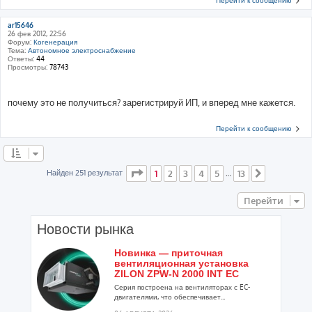
Перейти к сообщению
ar15646
26 фев 2012, 22:56
Форум:
Когенерация
Тема:
Автономное электроснабжение
Ответы:
44
Просмотры:
78743
почему это не получиться? зарегистрируй ИП, и вперед мне кажется.
Перейти к сообщению
Страница
1
из
13
Найден 251 результат
1
2
3
4
5
13
…
След.
Перейти
Новости рынка
Новинка — приточная
вентиляционная установка
ZILON ZPW-N 2000 INT EC
Серия построена на вентиляторах с EC-
двигателями, что обеспечивает...