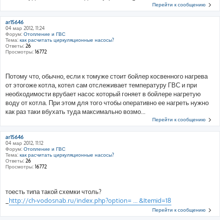
Перейти к сообщению
ar15646
04 мар 2012, 11:24
Форум:
Отопление и ГВС
Тема:
как расчитать циркуляционные насосы?
Ответы:
26
Просмотры:
16772
Потому что, обычно, если к томуже стоит бойлер косвенного нагрева
от этогоже котла, котел сам отслеживает температуру ГВС и при
необходимости врубает насос который гоняет в бойлере нагретую
воду от котла. При этом для того чтобы оперативно ее нагреть нужно
как раз таки вбухать туда максимально возмо...
Перейти к сообщению
ar15646
04 мар 2012, 11:12
Форум:
Отопление и ГВС
Тема:
как расчитать циркуляционные насосы?
Ответы:
26
Просмотры:
16772
тоесть типа такой схемки чтоль?
_
http://ch-vodosnab.ru/index.php?option= ... &Itemid=18
Перейти к сообщению