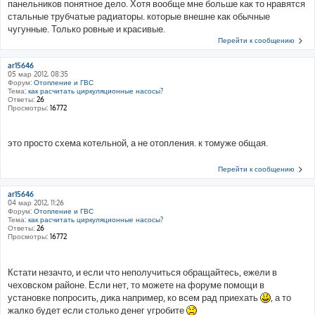
панельников понятное дело. Хотя вообще мне больше как то нравятся
стальные трубчатые радиаторы. которые внешне как обычные
чугунные. Только ровные и красивые.
Перейти к сообщению
ar15646
05 мар 2012, 08:35
Форум:
Отопление и ГВС
Тема:
как расчитать циркуляционные насосы?
Ответы:
26
Просмотры:
16772
это просто схема котельной, а не отопления. к томуже общая.
Перейти к сообщению
ar15646
04 мар 2012, 11:26
Форум:
Отопление и ГВС
Тема:
как расчитать циркуляционные насосы?
Ответы:
26
Просмотры:
16772
Кстати незачто, и если что неполучиться обращайтесь, ежели в
чеховском районе. Если нет, то можете на форуме помощи в
установке попросить, дика например, ко всем рад приехать
, а то
жалко будет если столько денег угробите