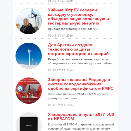
06 АВГУСТА 2026
Учёные ЮУрГУ создали
каскадную установку,
объединяющую солнечную и
геотермальную энергию
Природосберегающие технологии...
06 АВГУСТА 2026
Для Арктики создали
технологию защиты
ветрогенераторов от аварий
Разработка учитывает влияние мерзлоты,
обледенения и снеговых нагрузок на работу
установок...
06 АВГУСТА 2026
Запорные клапаны Ридан для
систем холодоснабжения
одобрены сертификатом РМРС
Запорные клапаны SVA M и SNV M прошли
оценку соответствия ...
06 АВГУСТА 2026
Универсальный пульт Z037-5C0
от НЕВАТОМ
Компания НЕВАТОМ открывает к заказу новый
сенсорный пульт управления для приточно-