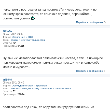
чего, прям с востока на запад носитесь? я к чему это... ежели по
южному краю работаете, то ссылка в подписи, обращайтесь,
совместим усилия
Перейти к сообщению
ar15646
10 мар 2012, 00:40
Форум:
Отопление и ГВС
Тема:
Плюсы и минусы теплых стен
Ответы:
104
Просмотры:
64286
Ну ябы и с металопластом связываться б нестал, а так... в принципе
при хорошем материале и прямых руках пресфитиги вполне себе
можно и муровать.
Перейти к сообщению
ar15646
05 мар 2012, 08:40
Форум:
Обсуждение схем и проектов
Тема:
Помогите создать схему отопления и теплого пола.
Ответы:
52
Просмотры:
28044
если работаю под ключ, то беру только будерус или керми. из