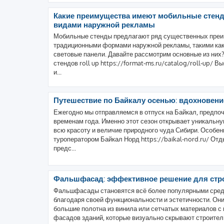
Какие преимущества имеют мобильные стен
видами наружной рекламы
Мобильные стенды предлагают ряд существенных преи
традиционными формами наружной рекламы, такими как
световые панели. Давайте рассмотрим основные из них
стендов roll up https://format-ms.ru/catalog/roll-up/
и...
Путешествие по Байкалу осенью: вдохновени
Ежегодно мы отправляемся в отпуск на Байкал, предпо
временам года. Именно этот сезон открывает уникальн
всю красоту и величие природного чуда Сибири. Особен
туроператором Байкал Норд https://baikal-nord.ru/ От
предс...
Фальшфасад: эффективное решение для стр
Фальшфасады становятся всё более популярными сред
благодаря своей функциональности и эстетичности. Он
большие полотна из винила или сетчатых материалов 
фасадов зданий, которые визуально скрывают строител