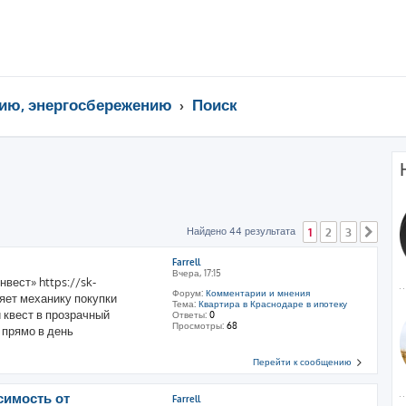
ию, энергосбережению
Поиск
Найдено 44 результата
1
2
3
След
Farrell
Вчера, 17:15
вест» https://sk-
Форум:
Комментарии и мнения
яет механику покупки
Тема:
Квартира в Краснодаре в ипотеку
 квест в прозрачный
Ответы:
0
Просмотры:
68
 прямо в день
Перейти к сообщению
симость от
Farrell