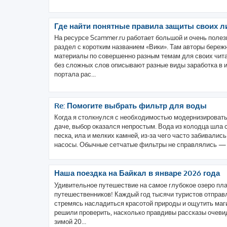
Где найти понятные правила защиты своих 
На ресурсе Scammer.ru работает большой и очень пол
раздел с коротким названием «Вики». Там авторы бере
материалы по совершенно разным темам для своих чита
без сложных слов описывают разные виды заработка в 
портала рас...
Re: Помогите выбрать фильтр для воды
Когда я столкнулся с необходимостью модернизировать
даче, выбор оказался непростым. Вода из колодца шла
песка, ила и мелких камней, из-за чего часто забивалис
насосы. Обычные сетчатые фильтры не справлялись — и
Наша поездка на Байкал в январе 2026 года
Удивительное путешествие на самое глубокое озеро пл
путешественников! Каждый год тысячи туристов отправ
стремясь насладиться красотой природы и ощутить маг
решили проверить, насколько правдивы рассказы очеви
зимой 20...