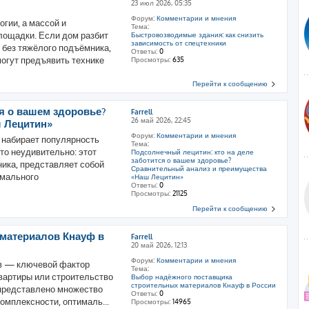
23 июл 2026, 05:35
Форум:
Комментарии и мнения
гии, а массой и
Тема:
лощадки. Если дом разбит
Быстровозводимые здания: как снизить
зависимость от спецтехники
 без тяжёлого подъёмника,
Ответы:
0
могут предъявить технике
Просмотры:
635
Перейти к сообщению
я о вашем здоровье?
Farrell
26 май 2026, 22:45
ш Лецитин»
Форум:
Комментарии и мнения
 набирает популярность
Тема:
то неудивительно: этот
Подсолнечный лецитин: кто на деле
заботится о вашем здоровье?
ика, представляет собой
Сравнительный анализ и преимущества
рмального
«Наш Лецитин»
Ответы:
0
Просмотры:
21125
Перейти к сообщению
материалов Кнауф в
Farrell
20 май 2026, 12:13
Форум:
Комментарии и мнения
в — ключевой фактор
Тема:
квартиры или строительство
Выбор надёжного поставщика
строительных материалов Кнауф в России
 представлено множество
Ответы:
0
комплексности, оптималь...
Просмотры:
14965