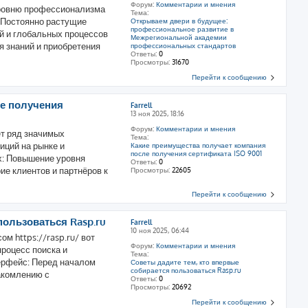
Форум:
Комментарии и мнения
уровню профессионализма
Тема:
 Постоянно растущие
Открываем двери в будущее:
профессиональное развитие в
й и глобальных процессов
Межрегиональной академии
 знаний и приобретения
профессиональных стандартов
Ответы:
0
Просмотры:
31670
Перейти к сообщению
ле получения
Farrell
13 ноя 2025, 18:16
Форум:
Комментарии и мнения
ет ряд значимых
Тема:
иций на рынке и
Какие преимущества получает компания
после получения сертификата ISO 9001
х: Повышение уровня
Ответы:
0
е клиентов и партнёров к
Просмотры:
22605
Перейти к сообщению
пользоваться Rasp.ru
Farrell
10 ноя 2025, 06:44
м https://rasp.ru/ вот
Форум:
Комментарии и мнения
процесс поиска и
Тема:
ерфейс: Перед началом
Советы дадите тем, кто впервые
собирается пользоваться Rasp.ru
акомлению с
Ответы:
0
Просмотры:
20692
Перейти к сообщению