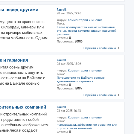
ды перед другими
Farrell
28 окт 2025, 19:43
Форум:
Комментарии и мнения
муществ по сравнению с
Тема:
 билборды, баннеры или
Какие преимущества имеют мобильные
стенды перед другими видами наружной
? на примере мобильных
рекламы
 Высокая мобильность Одним
Ответы:
0
Просмотры:
20016
Перейти к сообщению
е и гармония
Farrell
26 окт 2025, 15:06
читая осень другим
Форум:
Комментарии и мнения
ую возможность ощутить
Тема:
ность осени на Байкале с
Путешествие по Байкалу осенью:
вдохновение и гармония
дых на Байкале осенью
Ответы:
0
Просмотры:
12097
Перейти к сообщению
оительных компаний
Farrell
23 окт 2025, 16:43
и строительных компаний
Форум:
Комментарии и мнения
и представляют собой
Тема:
с нанесённым изображением
Фальшфасад: эффективное решение для
строительных компаний
ьные леса и создают
Ответы:
0