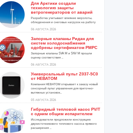
Для Арктики создали
технологию защиты
ветрогенераторов от аварий
Разработка учитывает влияние мерзлоты,
обледенения и снеговых нагрузок на работу
установок...
06 АВГУСТА 2026
Запорные клапаны Ридан для
систем холодоснабжения
одобрены сертификатом РМРС
Запорные клапаны SVA M и SNV M прошли
оценку соответствия ...
06 АВГУСТА 2026
Универсальный пульт Z037-5C0
от НЕВАТОМ
Компания НЕВАТОМ открывает к заказу новый
сенсорный пульт управления для приточно-
вытяжных установок...
05 АВГУСТА 2026
Гибридный тепловой насос PV/T
с одним общим испарителем
Исследователи предложили конструкцию
двухисточникового теплового насоса прямого
расширения ...