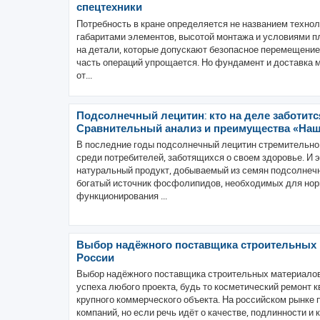
спецтехники
Потребность в кране определяется не названием техноло
габаритами элементов, высотой монтажа и условиями п
на детали, которые допускают безопасное перемещение
часть операций упрощается. Но фундамент и доставка 
от...
Подсолнечный лецитин: кто на деле заботитс
Сравнительный анализ и преимущества «На
В последние годы подсолнечный лецитин стремительно
среди потребителей, заботящихся о своем здоровье. И э
натуральный продукт, добываемый из семян подсолнечн
богатый источник фосфолипидов, необходимых для но
функционирования ...
Выбор надёжного поставщика строительных 
России
Выбор надёжного поставщика строительных материало
успеха любого проекта, будь то косметический ремонт 
крупного коммерческого объекта. На российском рынке
компаний, но если речь идёт о качестве, подлинности и 