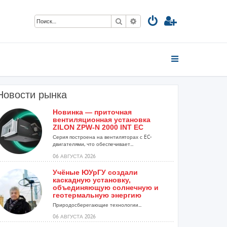
Поиск
Расширенный поиск
Новости рынка
Новинка — приточная
вентиляционная установка
ZILON ZPW-N 2000 INT EC
.
Серия построена на вентиляторах с EC-
двигателями, что обеспечивает...
06 АВГУСТА 2026
Учёные ЮУрГУ создали
каскадную установку,
объединяющую солнечную и
геотермальную энергию
Природосберегающие технологии...
06 АВГУСТА 2026