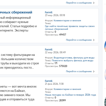
Перейти к сообщению
личных сбережений
Farrell
23 мар 2026, 00:18
езный информационный
Форум:
Комментарии и мнения
жно собирают нужные
Тема:
телей. Статьи подробно и
Где найти понятные правила защиты своих
личных сбережений
интернете. Эксперты
Ответы:
0
Просмотры:
49457
Перейти к сообщению
Farrell
22 мар 2026, 08:49
 систему фильтрации на
Форум:
Водоподготовка, фильтры для воды
 с большим количеством
Тема:
Помогите выбрать фильтр для воды
ь трубы и выходили из строя
Ответы:
171
Просмотры:
575020
х приходилось посто...
Перейти к сообщению
Farrell
21 фев 2026, 11:38
анеты — вот мечта многих
Форум:
Комментарии и мнения
ляются на Байкал,
Тема:
ию зимнего покоя. Мы
Наша поездка на Байкал в январе 2026 года
Ответы:
0
дцев и отправиться туда
Просмотры:
28399