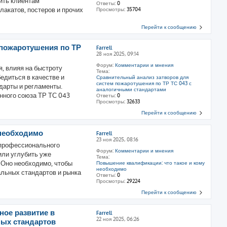
ить клиентам
Ответы:
0
лакатов, постеров и прочих
Просмотры:
35704
Перейти к сообщению
 пожаротушения по ТР
Farrell
28 ноя 2025, 09:14
Форум:
Комментарии и мнения
, влияя на быстроту
Тема:
едиться в качестве и
Сравнительный анализ затворов для
систем пожаротушения по ТР ТС 043 с
дарты и регламенты.
аналогичными стандартами
нного союза ТР ТС 043
Ответы:
0
Просмотры:
32633
Перейти к сообщению
 необходимо
Farrell
23 ноя 2025, 08:16
профессионального
Форум:
Комментарии и мнения
или углубить уже
Тема:
 Оно необходимо, чтобы
Повышение квалификации: что такое и кому
необходимо
льных стандартов и рынка
Ответы:
0
Просмотры:
29224
Перейти к сообщению
ое развитие в
Farrell
22 ноя 2025, 06:26
ых стандартов