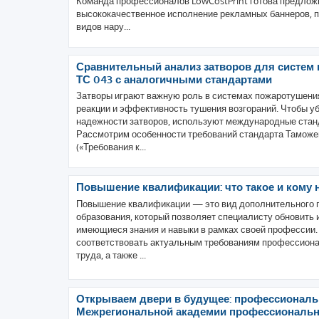
Команда профессионалов LowCostPrint готова предлож
высококачественное исполнение рекламных баннеров, п
видов нару...
Сравнительный анализ затворов для систем
ТС 043 с аналогичными стандартами
Затворы играют важную роль в системах пожаротушения
реакции и эффективность тушения возгораний. Чтобы уб
надежности затворов, используют международные стан
Рассмотрим особенности требований стандарта Таможе
(«Требования к...
Повышение квалификации: что такое и кому
Повышение квалификации — это вид дополнительного 
образования, который позволяет специалисту обновить 
имеющиеся знания и навыки в рамках своей профессии.
соответствовать актуальным требованиям профессиона
труда, а также ...
Открываем двери в будущее: профессиональн
Межрегиональной академии профессиональн