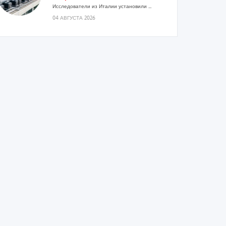
Исследователи из Италии установили ...
04 АВГУСТА 2026
«РУСКЛИМАТ Fest 2026» в Уфе
собрал свыше 700 профи
климатической отрасли
Организатором выступил торгово-
производственный холдинг «Русклимат»...
03 АВГУСТА 2026
«Датарк» испытал модульный
ЦОД с плотностью 54 кВт на
стойку
Испытания прошли на собственной
производственной площадке и были...
03 АВГУСТА 2026
Samsung выпускает VRF-систему
DVM на R32
Линейка включает семь типоразмеров
производительностью от 22,4 до 56 кВт.
Суммарная длина трубопроводов...
03 АВГУСТА 2026
«СиСофт Девелопмент» подвел
итоги конкурса студенческих