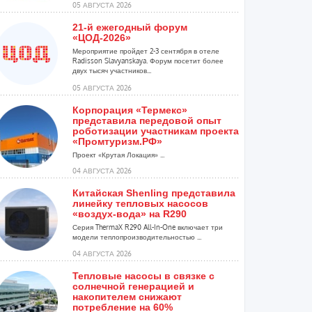
05 АВГУСТА 2026
21-й ежегодный форум
«ЦОД-2026»
Мероприятие пройдет 2-3 сентября в отеле
Radisson Slavyanskaya. Форум посетит более
двух тысяч участников...
05 АВГУСТА 2026
Корпорация «Термекс»
представила передовой опыт
роботизации участникам проекта
«Промтуризм.РФ»
Проект «Крутая Локация» ...
04 АВГУСТА 2026
Китайская Shenling представила
линейку тепловых насосов
«воздух-вода» на R290
Серия ThermaX R290 All-In-One включает три
модели теплопроизводительностью ...
04 АВГУСТА 2026
Тепловые насосы в связке с
солнечной генерацией и
накопителем снижают
потребление на 60%