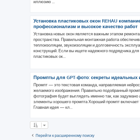
иллюзию ...
Установка пластиковых окон REHAU компани
профессионализм и высокое качество работ
Установка новых окон является важным этапом ремонта
пространства. Правильная монтажная работа обеспечив
теплоизоляции, звукоизоляции и долговечность эксплу
конструкций. Если вы ищете надежного подрядчика для
пластиковых ок...
Промпты для GPT-фото: секреты идеальных 
Промпт — это текстовая команда, направляемая нейрос
желаемого изображения. Правильно подобранный промпт
фотография будет выглядеть именно так, как задумано 
элементы хорошего промпта Хороший промпт включает 
Главная идея — кл...
Перейти к расширенному поиску