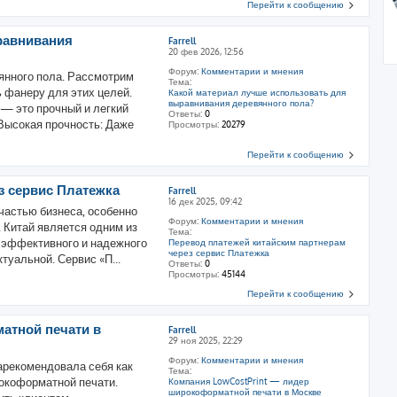
Перейти к сообщению
равнивания
Farrell
20 фев 2026, 12:56
Форум:
Комментарии и мнения
янного пола. Рассмотрим
Тема:
ь фанеру для этих целей.
Какой материал лучше использовать для
выравнивания деревянного пола?
— это прочный и легкий
Ответы:
0
Высокая прочность: Даже
Просмотры:
20279
Перейти к сообщению
з сервис Платежка
Farrell
16 дек 2025, 09:42
астью бизнеса, особенно
Форум:
Комментарии и мнения
 Китай является одним из
Тема:
 эффективного и надежного
Перевод платежей китайским партнерам
через сервис Платежка
туальной. Сервис «П...
Ответы:
0
Просмотры:
45144
Перейти к сообщению
атной печати в
Farrell
29 ноя 2025, 22:29
Форум:
Комментарии и мнения
зарекомендовала себя как
Тема:
окоформатной печати.
Компания LowCostPrint — лидер
широкоформатной печати в Москве