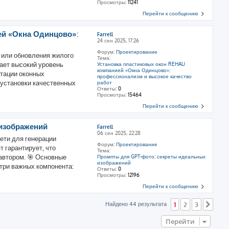
Просмотры:
11241
Перейти к сообщению
ей «Окна Одинцово»:
Farrell
24 сен 2025, 17:26
Форум:
Проектирование
 или обновления жилого
Тема:
ает высокий уровень
Установка пластиковых окон REHAU
компанией «Окна Одинцово»:
атации оконных
профессионализм и высокое качество
 установки качественных
работ
Ответы:
0
Просмотры:
15464
Перейти к сообщению
изображений
Farrell
06 сен 2025, 22:28
ети для генерации
Форум:
Проектирование
 гарантирует, что
Тема:
автором. 🎯 Основные
Промпты для GPT-фото: секреты идеальных
изображений
три важных компонента:
Ответы:
0
Просмотры:
12196
Перейти к сообщению
Найдено 44 результата
1
2
3
След
Перейти