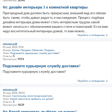
Просмотры:
28540
Re: дизайн интерьера 3 х комнатной квартиры
Пригородный дом должен быть прекрасным, внешний вид его обязан
быть таким, чтобы давал радость и наслаждение. Процесс подбора
дизайна интерьера дома может стать интересным трудом, какой
может начаться с обозначением вашего стиля и пожеланий. Если вам
надо восхитительный интерьеры домов, то вам можно...
Перейти к сообщению
miloslava28
02 май 2024, 19:14
Форум:
Куплю, Продам, Обменяю, Подарю,...
Тема:
Подскажите курьерную службу доставки?
Ответы:
0
Просмотры:
19374
Подскажите курьерную службу доставки?
Подскажите курьерную службу доставки?
Перейти к сообщению
miloslava28
24 мар 2024, 00:52
Форум:
Сантехника, полотенцесушители
Тема:
Какой смеситель выбрать на кухню?
Ответы:
3
Просмотры:
116129
Re: Какой смеситель выбрать на кухню?