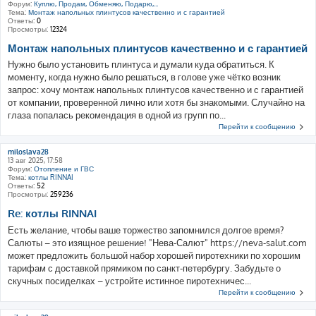
Форум:
Куплю, Продам, Обменяю, Подарю,...
Тема:
Монтаж напольных плинтусов качественно и с гарантией
Ответы:
0
Просмотры:
12324
Монтаж напольных плинтусов качественно и с гарантией
Нужно было установить плинтуса и думали куда обратиться. К
моменту, когда нужно было решаться, в голове уже чётко возник
запрос: хочу монтаж напольных плинтусов качественно и с гарантией
от компании, проверенной лично или хотя бы знакомыми. Случайно на
глаза попалась рекомендация в одной из групп по...
Перейти к сообщению
miloslava28
13 авг 2025, 17:58
Форум:
Отопление и ГВС
Тема:
котлы RINNAI
Ответы:
52
Просмотры:
259236
Re: котлы RINNAI
Есть желание, чтобы ваше торжество запомнился долгое время?
Салюты – это изящное решение! "Нева-Салют" https://neva-salut.com
может предложить большой набор хорошей пиротехники по хорошим
тарифам с доставкой прямиком по санкт-петербургу. Забудьте о
скучных посиделках – устройте истинное пиротехничес...
Перейти к сообщению