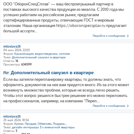
ООО "ОборонСпецСплав" — ваш беспроигрышный партнер в
поставках высокого качества продукции из меалла. С 2010 года мы
успешно работаем на российском рынке, предлагаем
сертифицированные продукты, отвечающие ГОСТ и мировым
эталонам. Наша организация https://oboronspecsplav.ru предлагает
большой ассорти...
Перейти к сообщению
miloslava28
04 июн 2024, 22:03
Форум:
Канализация, водоотведение, септики
Тема:
Дополнительный санузел в квартире
Ответы:
16
Просмотры:
634599
Re: Дополнительный санузел в квартире
Если вы затеяли перепланировку квартиры, то должны знать, что
оформлять документов на нее вам придется много. Из-за этого может
возникнуть множество проблем, которые не всегда легко решить.
Чтобы этот вопрос решился быстрее решение его можно переложить
на профессионалов, например, на компанию “Переп...
Перейти к сообщению
miloslava28
25 май 2024, 18:56
Форум:
Куплю, Продам, Обменяю, Подарю,...
Тема:
дизайн интерьера 3 х комнатной квартиры
Ответы:
3