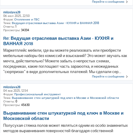
Перейти к сообщению
miloslava28
06 июл 2025, 22:50
Форум:
Отопление и ГВС
Тема:
Ведущая отраслевая выставка Азии - КУХНЯ и ВАННАЯ 2018
Ответы:
1
Просмотры:
34334
Re: Ведущая отраслевая выставка Азии - КУХНЯ и
ВАННАЯ 2018
Маркетплейс мебели, где вы можете реализовать или приобрести
мебельные наборы без комиссий и взысканий? Это может звучать как
мечта, действительно? Можете забыть о непростых схемах,
посредниках, какие поглощают часть зараюотка, и неожиданных
"сюрпризах" в виде дополнительных платежей. Мы сделали сер...
Перейти к сообщению
miloslava28
04 янв 2025, 12:54
Форум:
Профессиональный инструмент
Тема:
Выравнивание стен штукатуркой под ключ в Москве и Московской области
Ответы:
0
Просмотры:
45630
Выравнивание стен штукатуркой под ключ в Москве и
Московской области
Полусухая стяжка полов может являться одним из особо знаменитых
методов выравнивания поверхностей благодаря собственной