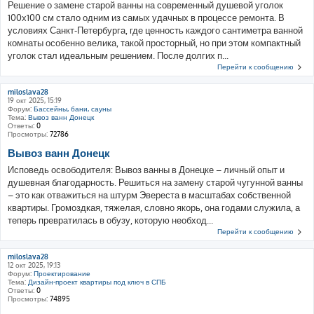
Решение о замене старой ванны на современный душевой уголок
100х100 см стало одним из самых удачных в процессе ремонта. В
условиях Санкт-Петербурга, где ценность каждого сантиметра ванной
комнаты особенно велика, такой просторный, но при этом компактный
уголок стал идеальным решением. После долгих п...
Перейти к сообщению
miloslava28
19 окт 2025, 15:19
Форум:
Бассейны, бани, сауны
Тема:
Вывоз ванн Донецк
Ответы:
0
Просмотры:
72786
Вывоз ванн Донецк
Исповедь освободителя: Вывоз ванны в Донецке – личный опыт и
душевная благодарность. Решиться на замену старой чугунной ванны
– это как отважиться на штурм Эвереста в масштабах собственной
квартиры. Громоздкая, тяжелая, словно якорь, она годами служила, а
теперь превратилась в обузу, которую необход...
Перейти к сообщению
miloslava28
12 окт 2025, 19:13
Форум:
Проектирование
Тема:
Дизайн-проект квартиры под ключ в СПБ
Ответы:
0
Просмотры:
74895