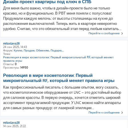
Дизайн-проект квартиры под ключ в СПБ
Для меня было важно, чтобы в дизайн-проекте было не только
красиво, но и функционально. В РВТ меня поняли с полуслова!
Продумали каждую мелочь: от высоты столешницы на кухне до
расположения выключателей. Теперь жить в квартире невероятно
удобно. Считаю, что это обязательный этап перед любым капиталь...
Перейти к сообщению
miloslava28
24 сен 2025, 14:43
Форум:
Куплю, Продам, Обменяю, Подарю,...
Тема:
Революция в мире косметологии: Первый микроигольчатый RF, который меняет
правила игры
Ответы:
0
Просмотры:
14950
Революция в мире косметологии: Первый
микроигольчатый RF, который меняет правила игры
Как профессиональный писатель с большим опытом, могу сказать,
что косметологическое оборудование от LNC – это достойный выбор
для салонов красоты. В первую очередь, хочется отметить широкий
ассортимент предлагаемой продукции. У LNC можно найти аппараты
для самых разных процедур: от лазерной эпиляции...
Перейти к сообщению
miloslava28
14 сен 2025, 21:22