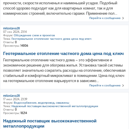
прочности, скорости исполненья и наименьшей усадке. Подобный
способ здорово подходит как для квартирных комнат, так и для
коммерческих строений, включительно гаражи. Применение пол...
Перейти к сообщению
miloslava28
07 сен 2024, 23:14
Форум:
Обсуждение схем и проектов
Тема:
Геотермальное отопление частного дома цена под ключ
Ответы:
0
Просмотры:
14806
Геотермальное отопление частного дома цена под ключ
Геотермальное отопление частного дома – это эффективное и
экономичное решение для обогрева жилья. Установка такой системы
позволяет значительно сократить расходы на отопление, обеспечивая
стабильный и комфортный микроклимат в помещении. Цена под ключ
на геотермальное отопление варьируется в зависимо...
Перейти к сообщению
miloslava28
17 июл 2024, 23:39
Форум:
Водоснабжение, водопровод, скважины
Тема:
Надежный поставщик высококачественной металлопродукции
Ответы:
0
Просмотры:
18214
Надежный поставщик высококачественной
металлопродукции