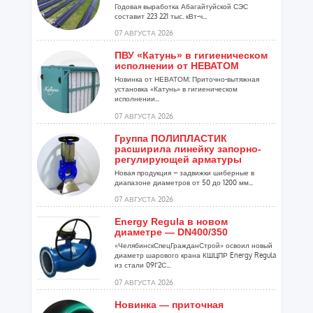
Годовая выработка Абагайтуйской СЭС
составит 223 221 тыс. кВт-ч...
07 АВГУСТА 2026
ПВУ «Катунь» в гигиеническом
исполнении от НЕВАТОМ
Новинка от НЕВАТОМ: Приточно-вытяжная
установка «Катунь» в гигиеническом
исполнении...
07 АВГУСТА 2026
Группа ПОЛИПЛАСТИК
расширила линейку запорно-
регулирующей арматуры
Новая продукция – задвижки шиберные в
диапазоне диаметров от 50 до 1200 мм...
07 АВГУСТА 2026
Energy Regula в новом
диаметре — DN400/350
«ЧелябинскСпецГражданСтрой» освоил новый
диаметр шарового крана КШЦПР Energy Regula
из стали 09Г2С...
07 АВГУСТА 2026
Новинка — приточная