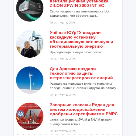
вентиляционная установка
ZILON ZPW-N 2000 INT EC
Серия построена на вентиляторах с EC-
двигателями, что обеспечивает...
06 АВГУСТА 2026
Учёные ЮУрГУ создали
каскадную установку,
объединяющую солнечную и
геотермальную энергию
Природосберегающие технологии...
06 АВГУСТА 2026
Для Арктики создали
технологию защиты
ветрогенераторов от аварий
Разработка учитывает влияние мерзлоты,
обледенения и снеговых нагрузок на работу
установок...
06 АВГУСТА 2026
Запорные клапаны Ридан для
систем холодоснабжения
одобрены сертификатом РМРС
Запорные клапаны SVA M и SNV M прошли
оценку соответствия ...
06 АВГУСТА 2026