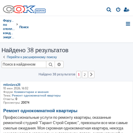
П
о
Форумы
и
по
Поиск
отоплению,
с
кондиционированию,
энергосбережению
к
Найдено 38 результатов
Перейти к расширенному поиску
Поиск
Расширенный поиск
Найдено 38 результатов
1
2
След.
miloslava28
10 июн 2026, 16:02
Форум:
Комментарии и мнения
Тема:
Ремонт однокомнатной квартиры
Ответы:
0
Просмотры:
20074
Ремонт однокомнатной квартиры
Профессиональные услуги по ремонту квартиры, оказанные
ремонтной студией "Гарант Строй Сервис", превзошли все мои самые
смелые ожидания. Моя скромная однокомнатная квартира, некогда