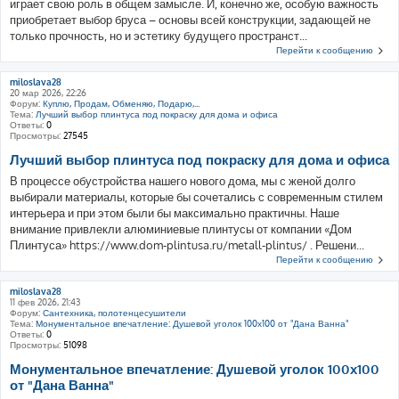
играет свою роль в общем замысле. И, конечно же, особую важность
приобретает выбор бруса – основы всей конструкции, задающей не
только прочность, но и эстетику будущего пространст...
Перейти к сообщению
miloslava28
20 мар 2026, 22:26
Форум:
Куплю, Продам, Обменяю, Подарю,...
Тема:
Лучший выбор плинтуса под покраску для дома и офиса
Ответы:
0
Просмотры:
27545
Лучший выбор плинтуса под покраску для дома и офиса
В процессе обустройства нашего нового дома, мы с женой долго
выбирали материалы, которые бы сочетались с современным стилем
интерьера и при этом были бы максимально практичны. Наше
внимание привлекли алюминиевые плинтусы от компании «Дом
Плинтуса» https://www.dom-plintusa.ru/metall-plintus/ . Решени...
Перейти к сообщению
miloslava28
11 фев 2026, 21:43
Форум:
Сантехника, полотенцесушители
Тема:
Монументальное впечатление: Душевой уголок 100х100 от "Дана Ванна"
Ответы:
0
Просмотры:
51098
Монументальное впечатление: Душевой уголок 100х100
от "Дана Ванна"