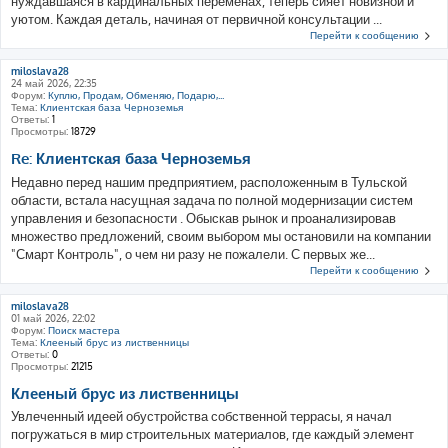
нуждавшаяся в кардинальных переменах, теперь сияет новизной и
уютом. Каждая деталь, начиная от первичной консультации ...
Перейти к сообщению
miloslava28
24 май 2026, 22:35
Форум:
Куплю, Продам, Обменяю, Подарю,...
Тема:
Клиентская база Черноземья
Ответы:
1
Просмотры:
18729
Re: Клиентская база Черноземья
Недавно перед нашим предприятием, расположенным в Тульской
области, встала насущная задача по полной модернизации систем
управления и безопасности . Обыскав рынок и проанализировав
множество предложений, своим выбором мы остановили на компании
"Смарт Контроль", о чем ни разу не пожалели. С первых же...
Перейти к сообщению
miloslava28
01 май 2026, 22:02
Форум:
Поиск мастера
Тема:
Клееный брус из лиственницы
Ответы:
0
Просмотры:
21215
Клееный брус из лиственницы
Увлеченный идеей обустройства собственной террасы, я начал
погружаться в мир строительных материалов, где каждый элемент