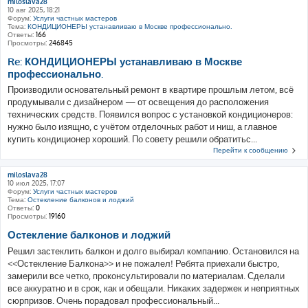
miloslava28
10 авг 2025, 18:21
Форум:
Услуги частных мастеров
Тема:
КОНДИЦИОНЕРЫ устанавливаю в Москве профессионально.
Ответы:
166
Просмотры:
246845
Re: КОНДИЦИОНЕРЫ устанавливаю в Москве
профессионально.
Производили основательный ремонт в квартире прошлым летом, всё
продумывали с дизайнером — от освещения до расположения
технических средств. Появился вопрос с установкой кондиционеров:
нужно было изящно, с учётом отделочных работ и ниш, а главное
купить кондиционер хороший. По совету решили обратитьс...
Перейти к сообщению
miloslava28
10 июл 2025, 17:07
Форум:
Услуги частных мастеров
Тема:
Остекление балконов и лоджий
Ответы:
0
Просмотры:
19160
Остекление балконов и лоджий
Решил застеклить балкон и долго выбирал компанию. Остановился на
<<Остекление Балкона>> и не пожалел! Ребята приехали быстро,
замерили все четко, проконсультировали по материалам. Сделали
все аккуратно и в срок, как и обещали. Никаких задержек и неприятных
сюрпризов. Очень порадовал профессиональный...