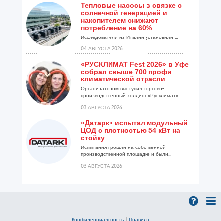
Тепловые насосы в связке с
солнечной генерацией и
накопителем снижают
потребление на 60%
Исследователи из Италии установили ...
04 АВГУСТА 2026
«РУСКЛИМАТ Fest 2026» в Уфе
собрал свыше 700 профи
климатической отрасли
Организатором выступил торгово-
производственный холдинг «Русклимат»...
03 АВГУСТА 2026
«Датарк» испытал модульный
ЦОД с плотностью 54 кВт на
стойку
Испытания прошли на собственной
производственной площадке и были...
03 АВГУСТА 2026
Samsung выпускает VRF-
систему DVM на R32
Линейка включает семь типоразмеров
производительностью от 22,4 до 56 кВт.
Суммарная длина трубопроводов...
Конфиденциальность
|
Правила