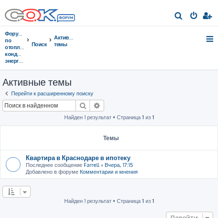
П
о
Форумы
Активные
и
по
Поиск
темы
отоплению,
с
кондиционированию,
энергосбережению
к
Активные темы
Перейти к расширенному поиску
Поиск
Расширенный поиск
Найден 1 результат • Страница
1
из
1
Темы
Квартира в Краснодаре в ипотеку
Последнее сообщение
Farrell
«
Вчера, 17:15
Добавлено в форуме
Комментарии и мнения
Найден 1 результат • Страница
1
из
1
Перейти