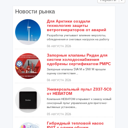
Новости рынка
Для Арктики создали
технологию защиты
ветрогенераторов от аварий
Разработка учитывает влияние мерзлоты,
обледенения и снеговых нагрузок на работу
установок...
06 АВГУСТА 2026
Запорные клапаны Ридан для
систем холодоснабжения
одобрены сертификатом РМРС
Запорные клапаны SVA M и SNV M прошли
оценку соответствия ...
06 АВГУСТА 2026
Универсальный пульт Z037-5C0
от НЕВАТОМ
Компания НЕВАТОМ открывает к заказу новый
сенсорный пульт управления для приточно-
вытяжных установок...
05 АВГУСТА 2026
Гибридный тепловой насос
PV/T с одним общим