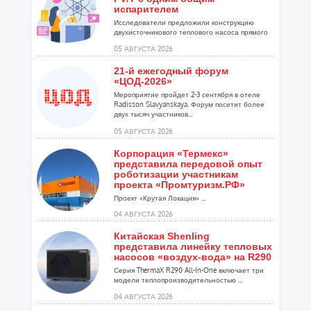
испарителем
Исследователи предложили конструкцию
двухисточникового теплового насоса прямого
расширения ...
05 АВГУСТА 2026
21-й ежегодный форум
«ЦОД-2026»
Мероприятие пройдет 2-3 сентября в отеле
Radisson Slavyanskaya. Форум посетит более
двух тысяч участников...
05 АВГУСТА 2026
Корпорация «Термекс»
представила передовой опыт
роботизации участникам
проекта «Промтуризм.РФ»
Проект «Крутая Локация» ...
04 АВГУСТА 2026
Китайская Shenling
представила линейку тепловых
насосов «воздух-вода» на R290
Серия ThermaX R290 All-In-One включает три
модели теплопроизводительностью ...
04 АВГУСТА 2026