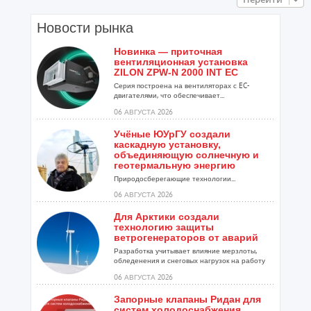
Новости рынка
Новинка — приточная
вентиляционная установка
ZILON ZPW-N 2000 INT EC
Серия построена на вентиляторах с EC-
двигателями, что обеспечивает...
06 АВГУСТА 2026
Учёные ЮУрГУ создали
каскадную установку,
объединяющую солнечную и
геотермальную энергию
Природосберегающие технологии...
06 АВГУСТА 2026
Для Арктики создали
технологию защиты
ветрогенераторов от аварий
Разработка учитывает влияние мерзлоты,
обледенения и снеговых нагрузок на работу
установок...
06 АВГУСТА 2026
Запорные клапаны Ридан для
систем холодоснабжения