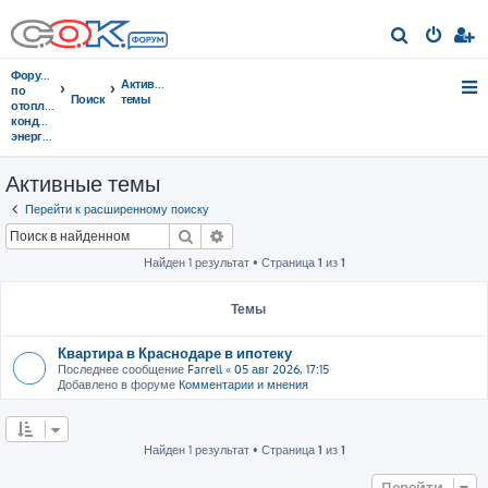
П
о
Форумы
Активные
и
по
Поиск
темы
отоплению,
с
кондиционированию,
энергосбережению
к
Активные темы
Перейти к расширенному поиску
Поиск
Расширенный поиск
Найден 1 результат • Страница
1
из
1
Темы
Квартира в Краснодаре в ипотеку
Последнее сообщение
Farrell
«
05 авг 2026, 17:15
Добавлено в форуме
Комментарии и мнения
Найден 1 результат • Страница
1
из
1
Перейти