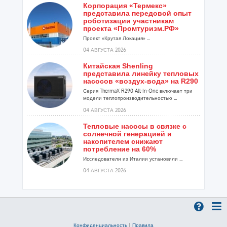
Корпорация «Термекс»
представила передовой опыт
роботизации участникам
проекта «Промтуризм.РФ»
Проект «Крутая Локация» ...
04 АВГУСТА 2026
Китайская Shenling
представила линейку тепловых
насосов «воздух-вода» на R290
Серия ThermaX R290 All-In-One включает три
модели теплопроизводительностью ...
04 АВГУСТА 2026
Тепловые насосы в связке с
солнечной генерацией и
накопителем снижают
потребление на 60%
Исследователи из Италии установили ...
04 АВГУСТА 2026
«РУСКЛИМАТ Fest 2026» в Уфе
собрал свыше 700 профи
климатической отрасли
Организатором выступил торгово-
производственный холдинг «Русклимат»...
Конфиденциальность
|
Правила