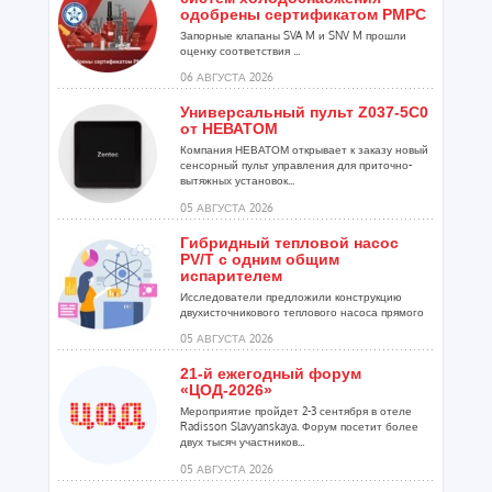
одобрены сертификатом РМРС
Запорные клапаны SVA M и SNV M прошли
оценку соответствия ...
06 АВГУСТА 2026
Универсальный пульт Z037-5C0
от НЕВАТОМ
Компания НЕВАТОМ открывает к заказу новый
сенсорный пульт управления для приточно-
вытяжных установок...
05 АВГУСТА 2026
Гибридный тепловой насос
PV/T с одним общим
испарителем
Исследователи предложили конструкцию
двухисточникового теплового насоса прямого
расширения ...
05 АВГУСТА 2026
21-й ежегодный форум
«ЦОД-2026»
Мероприятие пройдет 2-3 сентября в отеле
Radisson Slavyanskaya. Форум посетит более
двух тысяч участников...
05 АВГУСТА 2026