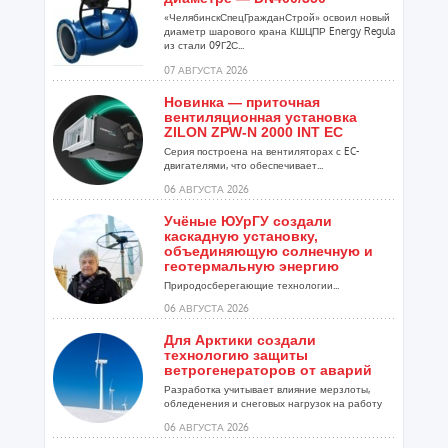
«ЧелябинскСпецГражданСтрой» освоил новый
диаметр шарового крана КШЦПР Energy Regula
из стали 09Г2С...
07 АВГУСТА 2026
Новинка — приточная
вентиляционная установка
ZILON ZPW-N 2000 INT EC
Серия построена на вентиляторах с EC-
двигателями, что обеспечивает...
06 АВГУСТА 2026
Учёные ЮУрГУ создали
каскадную установку,
объединяющую солнечную и
геотермальную энергию
Природосберегающие технологии...
06 АВГУСТА 2026
Для Арктики создали
технологию защиты
ветрогенераторов от аварий
Разработка учитывает влияние мерзлоты,
обледенения и снеговых нагрузок на работу
установок...
06 АВГУСТА 2026