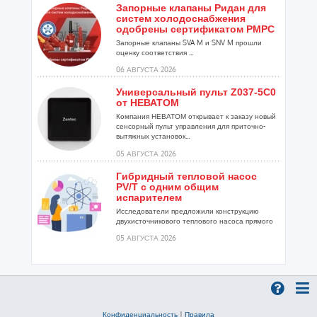
Запорные клапаны Ридан для
систем холодоснабжения
одобрены сертификатом РМРС
Запорные клапаны SVA M и SNV M прошли
оценку соответствия ...
06 АВГУСТА 2026
Универсальный пульт Z037-5C0
от НЕВАТОМ
Компания НЕВАТОМ открывает к заказу новый
сенсорный пульт управления для приточно-
вытяжных установок...
05 АВГУСТА 2026
Гибридный тепловой насос
PV/T с одним общим
испарителем
Исследователи предложили конструкцию
двухисточникового теплового насоса прямого
расширения ...
05 АВГУСТА 2026
21-й ежегодный форум
«ЦОД-2026»
Мероприятие пройдет 2-3 сентября в отеле
Radisson Slavyanskaya. Форум посетит более
двух тысяч участников...
Конфиденциальность
|
Правила