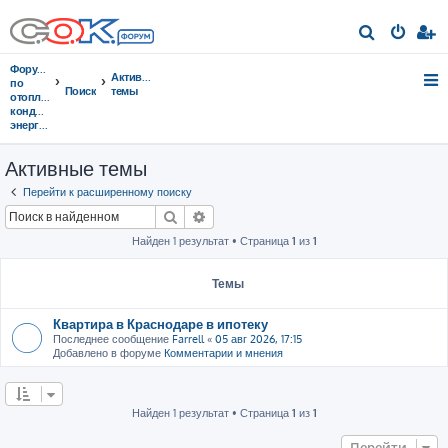
П
о
Форумы
Активные
и
по
Поиск
темы
отоплению,
с
кондиционированию,
энергосбережению
к
Активные темы
Перейти к расширенному поиску
Поиск
Расширенный поиск
Найден 1 результат • Страница
1
из
1
Темы
Квартира в Краснодаре в ипотеку
Последнее сообщение
Farrell
«
05 авг 2026, 17:15
Добавлено в форуме
Комментарии и мнения
Найден 1 результат • Страница
1
из
1
Перейти