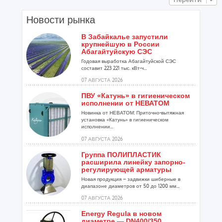
Новости рынка
В Забайкалье запустили
крупнейшую в России
Абагайтуйскую СЭС
Годовая выработка Абагайтуйской СЭС
составит 223 221 тыс. кВт-ч...
07 АВГУСТА 2026
ПВУ «Катунь» в гигиеническом
исполнении от НЕВАТОМ
Новинка от НЕВАТОМ: Приточно-вытяжная
установка «Катунь» в гигиеническом
исполнении...
07 АВГУСТА 2026
Группа ПОЛИПЛАСТИК
расширила линейку запорно-
регулирующей арматуры
Новая продукция – задвижки шиберные в
диапазоне диаметров от 50 до 1200 мм...
07 АВГУСТА 2026
Energy Regula в новом
диаметре — DN400/350