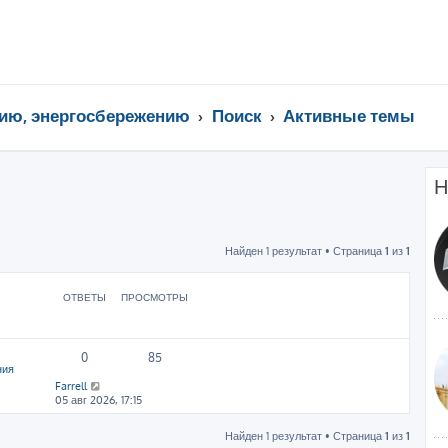
ию, энергосбережению
Поиск
Активные темы
Н
Найден 1 результат • Страница
1
из
1
ОТВЕТЫ
ПРОСМОТРЫ
0
85
ния
Farrell
05 авг 2026, 17:15
Найден 1 результат • Страница
1
из
1