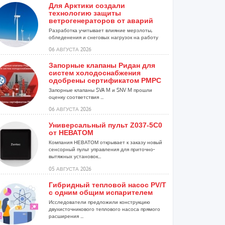
Для Арктики создали
технологию защиты
ветрогенераторов от аварий
Разработка учитывает влияние мерзлоты,
обледенения и снеговых нагрузок на работу
установок...
06 АВГУСТА 2026
Запорные клапаны Ридан для
систем холодоснабжения
одобрены сертификатом РМРС
Запорные клапаны SVA M и SNV M прошли
оценку соответствия ...
06 АВГУСТА 2026
Универсальный пульт Z037-5C0
от НЕВАТОМ
Компания НЕВАТОМ открывает к заказу новый
сенсорный пульт управления для приточно-
вытяжных установок...
05 АВГУСТА 2026
Гибридный тепловой насос PV/T
с одним общим испарителем
Исследователи предложили конструкцию
двухисточникового теплового насоса прямого
расширения ...