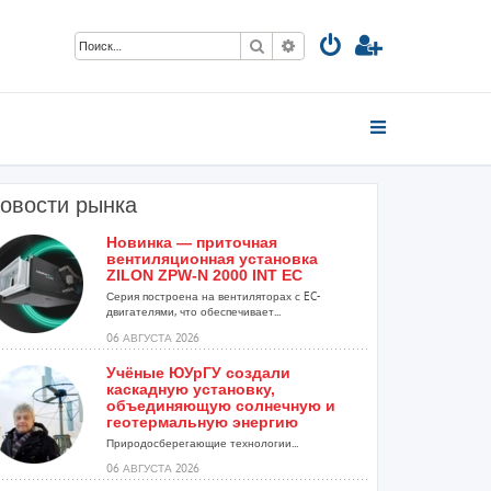
Поиск
Расширенный поиск
овости рынка
Новинка — приточная
вентиляционная установка
ZILON ZPW-N 2000 INT EC
Серия построена на вентиляторах с EC-
двигателями, что обеспечивает...
06 АВГУСТА 2026
Учёные ЮУрГУ создали
каскадную установку,
объединяющую солнечную и
геотермальную энергию
Природосберегающие технологии...
06 АВГУСТА 2026