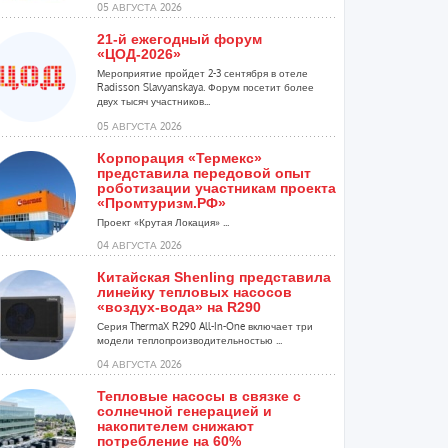
05 АВГУСТА 2026
21-й ежегодный форум
«ЦОД-2026»
Мероприятие пройдет 2-3 сентября в отеле
Radisson Slavyanskaya. Форум посетит более
двух тысяч участников...
05 АВГУСТА 2026
Корпорация «Термекс»
представила передовой опыт
роботизации участникам проекта
«Промтуризм.РФ»
Проект «Крутая Локация» ...
04 АВГУСТА 2026
Китайская Shenling представила
линейку тепловых насосов
«воздух-вода» на R290
Серия ThermaX R290 All-In-One включает три
модели теплопроизводительностью ...
04 АВГУСТА 2026
Тепловые насосы в связке с
солнечной генерацией и
накопителем снижают
потребление на 60%