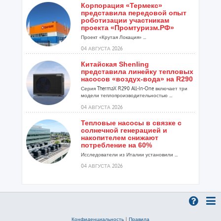
Корпорация «Термекс»
представила передовой опыт
роботизации участникам
проекта «Промтуризм.РФ»
Проект «Крутая Локация» ...
04 АВГУСТА 2026
Китайская Shenling
представила линейку тепловых
насосов «воздух-вода» на R290
Серия ThermaX R290 All-In-One включает три
модели теплопроизводительностью ...
04 АВГУСТА 2026
Тепловые насосы в связке с
солнечной генерацией и
накопителем снижают
потребление на 60%
Исследователи из Италии установили ...
04 АВГУСТА 2026
«РУСКЛИМАТ Fest 2026» в Уфе
собрал свыше 700 профи
климатической отрасли
Организатором выступил торгово-
производственный холдинг «Русклимат»...
Конфиденциальность
|
Правила