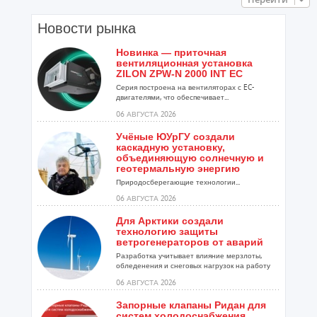
Новости рынка
Новинка — приточная
вентиляционная установка
ZILON ZPW-N 2000 INT EC
Серия построена на вентиляторах с EC-
двигателями, что обеспечивает...
06 АВГУСТА 2026
Учёные ЮУрГУ создали
каскадную установку,
объединяющую солнечную и
геотермальную энергию
Природосберегающие технологии...
06 АВГУСТА 2026
Для Арктики создали
технологию защиты
ветрогенераторов от аварий
Разработка учитывает влияние мерзлоты,
обледенения и снеговых нагрузок на работу
установок...
06 АВГУСТА 2026
Запорные клапаны Ридан для
систем холодоснабжения