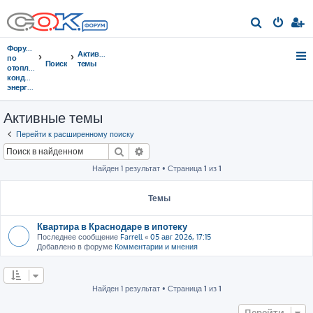
П
о
Форумы
Активные
и
по
Поиск
темы
отоплению,
с
кондиционированию,
энергосбережению
к
Активные темы
Перейти к расширенному поиску
Поиск
Расширенный поиск
Найден 1 результат • Страница
1
из
1
Темы
Квартира в Краснодаре в ипотеку
Последнее сообщение
Farrell
«
05 авг 2026, 17:15
Добавлено в форуме
Комментарии и мнения
Найден 1 результат • Страница
1
из
1
Перейти