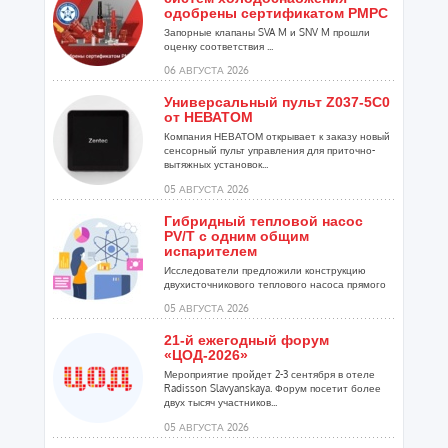
одобрены сертификатом РМРС
Запорные клапаны SVA M и SNV M прошли
оценку соответствия ...
06 АВГУСТА 2026
Универсальный пульт Z037-5C0
от НЕВАТОМ
Компания НЕВАТОМ открывает к заказу новый
сенсорный пульт управления для приточно-
вытяжных установок...
05 АВГУСТА 2026
Гибридный тепловой насос
PV/T с одним общим
испарителем
Исследователи предложили конструкцию
двухисточникового теплового насоса прямого
расширения ...
05 АВГУСТА 2026
21-й ежегодный форум
«ЦОД-2026»
Мероприятие пройдет 2-3 сентября в отеле
Radisson Slavyanskaya. Форум посетит более
двух тысяч участников...
05 АВГУСТА 2026