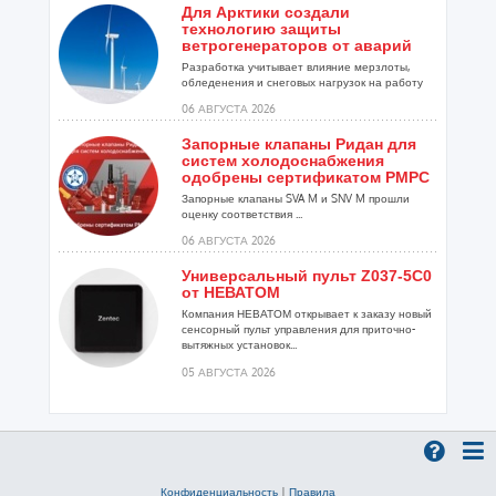
Для Арктики создали
технологию защиты
ветрогенераторов от аварий
Разработка учитывает влияние мерзлоты,
обледенения и снеговых нагрузок на работу
установок...
06 АВГУСТА 2026
Запорные клапаны Ридан для
систем холодоснабжения
одобрены сертификатом РМРС
Запорные клапаны SVA M и SNV M прошли
оценку соответствия ...
06 АВГУСТА 2026
Универсальный пульт Z037-5C0
от НЕВАТОМ
Компания НЕВАТОМ открывает к заказу новый
сенсорный пульт управления для приточно-
вытяжных установок...
05 АВГУСТА 2026
Гибридный тепловой насос
PV/T с одним общим
испарителем
Исследователи предложили конструкцию
двухисточникового теплового насоса прямого
Конфиденциальность
|
Правила
расширения ...