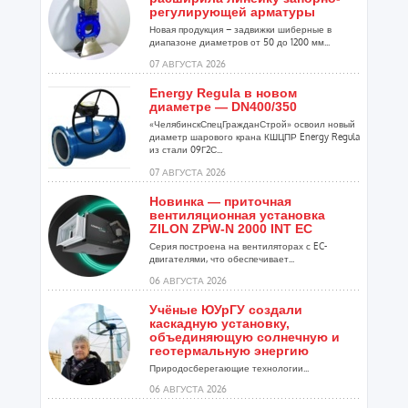
регулирующей арматуры
Новая продукция – задвижки шиберные в
диапазоне диаметров от 50 до 1200 мм...
07 АВГУСТА 2026
Energy Regula в новом
диаметре — DN400/350
«ЧелябинскСпецГражданСтрой» освоил новый
диаметр шарового крана КШЦПР Energy Regula
из стали 09Г2С...
07 АВГУСТА 2026
Новинка — приточная
вентиляционная установка
ZILON ZPW-N 2000 INT EC
Серия построена на вентиляторах с EC-
двигателями, что обеспечивает...
06 АВГУСТА 2026
Учёные ЮУрГУ создали
каскадную установку,
объединяющую солнечную и
геотермальную энергию
Природосберегающие технологии...
06 АВГУСТА 2026