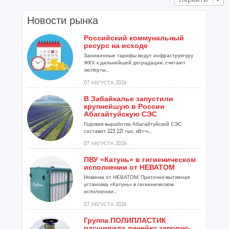
Новости рынка
Российский коммунальный
ресурс на исходе
Заниженные тарифы ведут инфраструктуру
ЖКХ к дальнейшей деградации, считают
эксперты...
07 АВГУСТА 2026
В Забайкалье запустили
крупнейшую в России
Абагайтуйскую СЭС
Годовая выработка Абагайтуйской СЭС
составит 223 221 тыс. кВт-ч...
07 АВГУСТА 2026
ПВУ «Катунь» в гигиеническом
исполнении от НЕВАТОМ
Новинка от НЕВАТОМ: Приточно-вытяжная
установка «Катунь» в гигиеническом
исполнении...
07 АВГУСТА 2026
Группа ПОЛИПЛАСТИК
расширила линейку запорно-