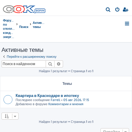
П
о
Форумы
Активные
и
по
Поиск
темы
отоплению,
с
кондиционированию,
энергосбережению
к
Активные темы
Перейти к расширенному поиску
Поиск
Расширенный поиск
Найден 1 результат • Страница
1
из
1
Темы
Квартира в Краснодаре в ипотеку
Последнее сообщение
Farrell
«
05 авг 2026, 17:15
Добавлено в форуме
Комментарии и мнения
Найден 1 результат • Страница
1
из
1
Перейти