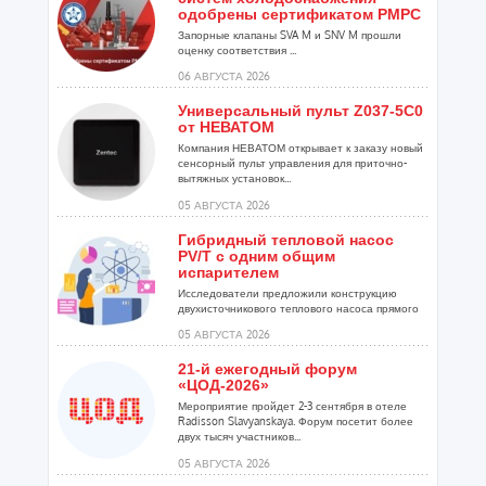
одобрены сертификатом РМРС
Запорные клапаны SVA M и SNV M прошли
оценку соответствия ...
06 АВГУСТА 2026
Универсальный пульт Z037-5C0
от НЕВАТОМ
Компания НЕВАТОМ открывает к заказу новый
сенсорный пульт управления для приточно-
вытяжных установок...
05 АВГУСТА 2026
Гибридный тепловой насос
PV/T с одним общим
испарителем
Исследователи предложили конструкцию
двухисточникового теплового насоса прямого
расширения ...
05 АВГУСТА 2026
21-й ежегодный форум
«ЦОД-2026»
Мероприятие пройдет 2-3 сентября в отеле
Radisson Slavyanskaya. Форум посетит более
двух тысяч участников...
05 АВГУСТА 2026