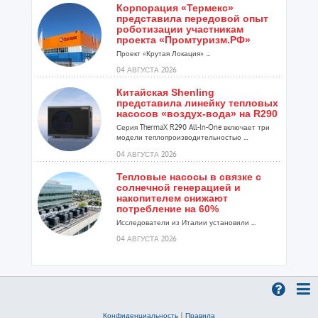
Корпорация «Термекс»
представила передовой опыт
роботизации участникам
проекта «Промтуризм.РФ»
Проект «Крутая Локация» ...
04 АВГУСТА 2026
Китайская Shenling
представила линейку тепловых
насосов «воздух-вода» на R290
Серия ThermaX R290 All-In-One включает три
модели теплопроизводительностью ...
04 АВГУСТА 2026
Тепловые насосы в связке с
солнечной генерацией и
накопителем снижают
потребление на 60%
Исследователи из Италии установили ...
04 АВГУСТА 2026
«РУСКЛИМАТ Fest 2026» в Уфе
собрал свыше 700 профи
климатической отрасли
Организатором выступил торгово-
производственный холдинг «Русклимат»...
Конфиденциальность
|
Правила