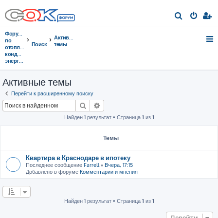
П
о
Форумы
Активные
и
по
Поиск
темы
отоплению,
с
кондиционированию,
энергосбережению
к
Активные темы
Перейти к расширенному поиску
Поиск
Расширенный поиск
Найден 1 результат • Страница
1
из
1
Темы
Квартира в Краснодаре в ипотеку
Последнее сообщение
Farrell
«
Вчера, 17:15
Добавлено в форуме
Комментарии и мнения
Найден 1 результат • Страница
1
из
1
Перейти