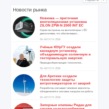
Новости рынка
Новинка — приточная
вентиляционная установка
ZILON ZPW-N 2000 INT EC
Серия построена на вентиляторах с EC-
двигателями, что обеспечивает...
06 АВГУСТА 2026
Учёные ЮУрГУ создали
каскадную установку,
объединяющую солнечную и
геотермальную энергию
Природосберегающие технологии...
06 АВГУСТА 2026
Для Арктики создали
технологию защиты
ветрогенераторов от аварий
Разработка учитывает влияние мерзлоты,
обледенения и снеговых нагрузок на работу
установок...
06 АВГУСТА 2026
Запорные клапаны Ридан для
систем холодоснабжения