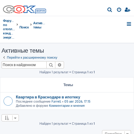
П
о
Форумы
Активные
и
по
Поиск
темы
отоплению,
с
кондиционированию,
энергосбережению
к
Активные темы
Перейти к расширенному поиску
Поиск
Расширенный поиск
Найден 1 результат • Страница
1
из
1
Темы
Квартира в Краснодаре в ипотеку
Последнее сообщение
Farrell
«
05 авг 2026, 17:15
Добавлено в форуме
Комментарии и мнения
Найден 1 результат • Страница
1
из
1
Перейти