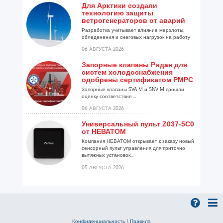
Для Арктики создали
технологию защиты
ветрогенераторов от аварий
Разработка учитывает влияние мерзлоты,
обледенения и снеговых нагрузок на работу
установок...
06 АВГУСТА 2026
Запорные клапаны Ридан для
систем холодоснабжения
одобрены сертификатом РМРС
Запорные клапаны SVA M и SNV M прошли
оценку соответствия ...
06 АВГУСТА 2026
Универсальный пульт Z037-5C0
от НЕВАТОМ
Компания НЕВАТОМ открывает к заказу новый
сенсорный пульт управления для приточно-
вытяжных установок...
05 АВГУСТА 2026
Гибридный тепловой насос
PV/T с одним общим
испарителем
Исследователи предложили конструкцию
двухисточникового теплового насоса прямого
Конфиденциальность
|
Правила
расширения ...