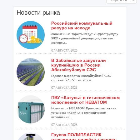
Новости рынка
Российский коммунальный
ресурс на исходе
Заниженные тарифы ведут инфраструктуру
ЖКХ к дальнейшей деградации, считают
эксперты...
07 АВГУСТА 2026
В Забайкалье запустили
крупнейшую в России
Абагайтуйскую СЭС
Годовая выработка Абагайтуйской СЭС
составит 223 221 тыс. кВт-ч...
07 АВГУСТА 2026
ПВУ «Катунь» в гигиеническом
исполнении от НЕВАТОМ
Новинка от НЕВАТОМ: Приточно-вытяжная
установка «Катунь» в гигиеническом
исполнении...
07 АВГУСТА 2026
Группа ПОЛИПЛАСТИК
расширила линейку запорно-