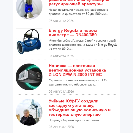
регулирующей арматуры
Новая продукция – задвижки шиберные в
диапазоне диаметров от 50 до 1200 мм...
07 АВГУСТА 2026
Energy Regula в новом
диаметре — DN400/350
«ЧелябинскСпецГражданСтрой» освоил новый
диаметр шарового крана КШЦПР Energy Regula
из стали 09Г2С...
07 АВГУСТА 2026
Новинка — приточная
вентиляционная установка
ZILON ZPW-N 2000 INT EC
Серия построена на вентиляторах с EC-
двигателями, что обеспечивает...
06 АВГУСТА 2026
Учёные ЮУрГУ создали
каскадную установку,
объединяющую солнечную и
геотермальную энергию
Природосберегающие технологии...
06 АВГУСТА 2026