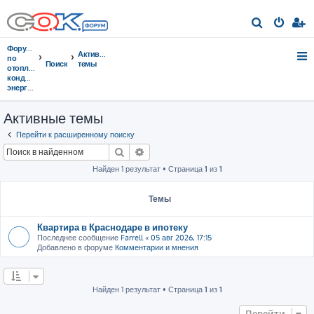
П
о
Форумы
Активные
и
по
Поиск
темы
отоплению,
с
кондиционированию,
энергосбережению
к
Активные темы
Перейти к расширенному поиску
Поиск
Расширенный поиск
Найден 1 результат • Страница
1
из
1
Темы
Квартира в Краснодаре в ипотеку
Последнее сообщение
Farrell
«
05 авг 2026, 17:15
Добавлено в форуме
Комментарии и мнения
Найден 1 результат • Страница
1
из
1
Перейти