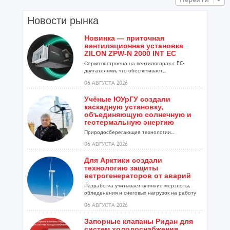
Новости рынка
Новинка — приточная
вентиляционная установка
ZILON ZPW-N 2000 INT EC
Серия построена на вентиляторах с EC-
двигателями, что обеспечивает...
06 АВГУСТА 2026
Учёные ЮУрГУ создали
каскадную установку,
объединяющую солнечную и
геотермальную энергию
Природосберегающие технологии...
06 АВГУСТА 2026
Для Арктики создали
технологию защиты
ветрогенераторов от аварий
Разработка учитывает влияние мерзлоты,
обледенения и снеговых нагрузок на работу
установок...
06 АВГУСТА 2026
Запорные клапаны Ридан для
систем холодоснабжения