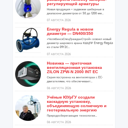
регулирующей арматуры
Новая продукция – задвижки шиберные в
диапазоне диаметров от 50 до 1200 мм...
07 АВГУСТА 2026
Energy Regula в новом
диаметре — DN400/350
«ЧелябинскСпецГражданСтрой» освоил новый
диаметр шарового крана КШЦПР Energy Regula
из стали 09Г2С...
07 АВГУСТА 2026
Новинка — приточная
вентиляционная установка
ZILON ZPW-N 2000 INT EC
Серия построена на вентиляторах с EC-
двигателями, что обеспечивает...
06 АВГУСТА 2026
Учёные ЮУрГУ создали
каскадную установку,
объединяющую солнечную и
геотермальную энергию
Природосберегающие технологии...
06 АВГУСТА 2026