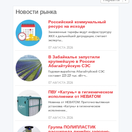
Новости рынка
Российский коммунальный
ресурс на исходе
Заниженные тарифы ведут инфраструктуру
ЖКХ к дальнейшей деградации, считают
эксперты...
07 АВГУСТА 2026
В Забайкалье запустили
крупнейшую в России
Абагайтуйскую СЭС
Годовая выработка Абагайтуйской СЭС
составит 223 221 тыс. кВт-ч...
07 АВГУСТА 2026
ПВУ «Катунь» в гигиеническом
исполнении от НЕВАТОМ
Новинка от НЕВАТОМ: Приточно-вытяжная
установка «Катунь» в гигиеническом
исполнении...
07 АВГУСТА 2026
Группа ПОЛИПЛАСТИК
расширила линейку запорно-