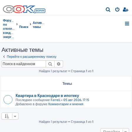
П
о
Форумы
Активные
и
по
Поиск
темы
отоплению,
с
кондиционированию,
энергосбережению
к
Активные темы
Перейти к расширенному поиску
Поиск
Расширенный поиск
Найден 1 результат • Страница
1
из
1
Темы
Квартира в Краснодаре в ипотеку
Последнее сообщение
Farrell
«
05 авг 2026, 17:15
Добавлено в форуме
Комментарии и мнения
Найден 1 результат • Страница
1
из
1
Перейти