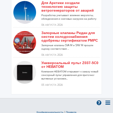
Для Арктики создали
технологию защиты
ветрогенераторов от аварий
Разработка учитывает влияние мерзлоты,
обледенения и снеговых нагрузок на работу
установок...
06 АВГУСТА 2026
Запорные клапаны Ридан для
систем холодоснабжения
одобрены сертификатом РМРС
Запорные клапаны SVA M и SNV M прошли
оценку соответствия ...
06 АВГУСТА 2026
Универсальный пульт Z037-5C0
от НЕВАТОМ
Компания НЕВАТОМ открывает к заказу новый
сенсорный пульт управления для приточно-
вытяжных установок...
05 АВГУСТА 2026
Гибридный тепловой насос
PV/T с одним общим
испарителем
Исследователи предложили конструкцию
двухисточникового теплового насоса прямого
Конфиденциальность
|
Правила
расширения ...