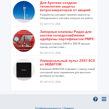
Для Арктики создали
технологию защиты
ветрогенераторов от аварий
Разработка учитывает влияние мерзлоты,
обледенения и снеговых нагрузок на работу
установок...
06 АВГУСТА 2026
Запорные клапаны Ридан для
систем холодоснабжения
одобрены сертификатом РМРС
Запорные клапаны SVA M и SNV M прошли
оценку соответствия ...
06 АВГУСТА 2026
Универсальный пульт Z037-5C0
от НЕВАТОМ
Компания НЕВАТОМ открывает к заказу новый
сенсорный пульт управления для приточно-
вытяжных установок...
05 АВГУСТА 2026
Гибридный тепловой насос
PV/T с одним общим
испарителем
Исследователи предложили конструкцию
двухисточникового теплового насоса прямого
Конфиденциальность
|
Правила
расширения ...