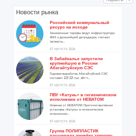
Новости рынка
Российский коммунальный
ресурс на исходе
Заниженные тарифы ведут инфраструктуру
ЖКХ к дальнейшей деградации, считают
эксперты...
07 АВГУСТА 2026
В Забайкалье запустили
крупнейшую в России
Абагайтуйскую СЭС
Годовая выработка Абагайтуйской СЭС
составит 223 221 тыс. кВт-ч...
07 АВГУСТА 2026
ПВУ «Катунь» в гигиеническом
исполнении от НЕВАТОМ
Новинка от НЕВАТОМ: Приточно-вытяжная
установка «Катунь» в гигиеническом
исполнении...
07 АВГУСТА 2026
Группа ПОЛИПЛАСТИК
расширила линейку запорно-