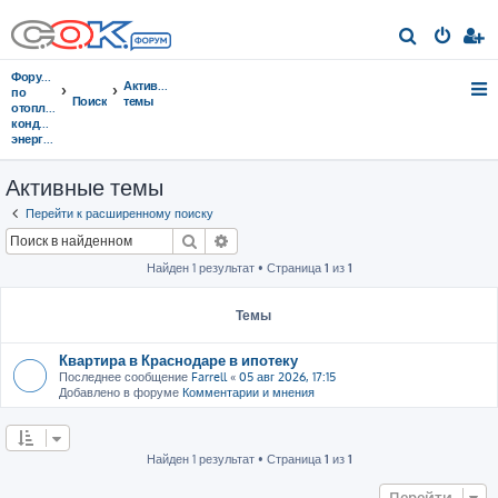
П
о
Форумы
Активные
и
по
Поиск
темы
отоплению,
с
кондиционированию,
энергосбережению
к
Активные темы
Перейти к расширенному поиску
Поиск
Расширенный поиск
Найден 1 результат • Страница
1
из
1
Темы
Квартира в Краснодаре в ипотеку
Последнее сообщение
Farrell
«
05 авг 2026, 17:15
Добавлено в форуме
Комментарии и мнения
Найден 1 результат • Страница
1
из
1
Перейти