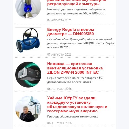
регулирующей арматуры
Новая продукция – задвижки шиберные в
диапазоне диаметров от 50 до 1200 мм...
07 АВГУСТА 2026
Energy Regula в новом
диаметре — DN400/350
«ЧелябинскСпецГражданСтрой» освоил новый
диаметр шарового крана КШЦПР Energy Regula
из стали 09Г2С...
07 АВГУСТА 2026
Новинка — приточная
вентиляционная установка
ZILON ZPW-N 2000 INT EC
Серия построена на вентиляторах с EC-
двигателями, что обеспечивает...
06 АВГУСТА 2026
Учёные ЮУрГУ создали
каскадную установку,
объединяющую солнечную и
геотермальную энергию
Природосберегающие технологии...
06 АВГУСТА 2026