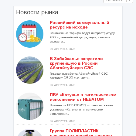
Новости рынка
Российский коммунальный
ресурс на исходе
Заниженные тарифы ведут инфраструктуру
ЖКХ к дальнейшей деградации, считают
эксперты...
07 АВГУСТА 2026
В Забайкалье запустили
крупнейшую в России
Абагайтуйскую СЭС
Годовая выработка Абагайтуйской СЭС
составит 223 221 тыс. кВт-ч...
07 АВГУСТА 2026
ПВУ «Катунь» в гигиеническом
исполнении от НЕВАТОМ
Новинка от НЕВАТОМ: Приточно-вытяжная
установка «Катунь» в гигиеническом
исполнении...
07 АВГУСТА 2026
Группа ПОЛИПЛАСТИК
расширила линейку запорно-