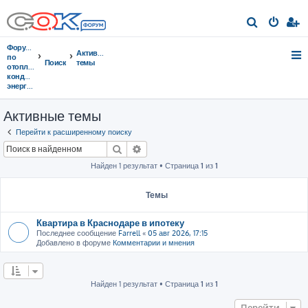
П
о
Форумы
Активные
и
по
Поиск
темы
отоплению,
с
кондиционированию,
энергосбережению
к
Активные темы
Перейти к расширенному поиску
Поиск
Расширенный поиск
Найден 1 результат • Страница
1
из
1
Темы
Квартира в Краснодаре в ипотеку
Последнее сообщение
Farrell
«
05 авг 2026, 17:15
Добавлено в форуме
Комментарии и мнения
Найден 1 результат • Страница
1
из
1
Перейти