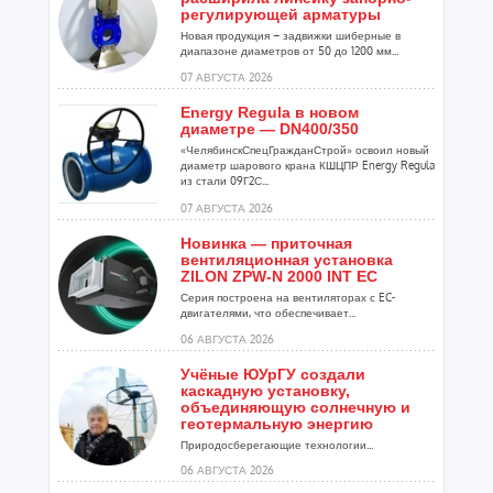
регулирующей арматуры
Новая продукция – задвижки шиберные в
диапазоне диаметров от 50 до 1200 мм...
07 АВГУСТА 2026
Energy Regula в новом
диаметре — DN400/350
«ЧелябинскСпецГражданСтрой» освоил новый
диаметр шарового крана КШЦПР Energy Regula
из стали 09Г2С...
07 АВГУСТА 2026
Новинка — приточная
вентиляционная установка
ZILON ZPW-N 2000 INT EC
Серия построена на вентиляторах с EC-
двигателями, что обеспечивает...
06 АВГУСТА 2026
Учёные ЮУрГУ создали
каскадную установку,
объединяющую солнечную и
геотермальную энергию
Природосберегающие технологии...
06 АВГУСТА 2026