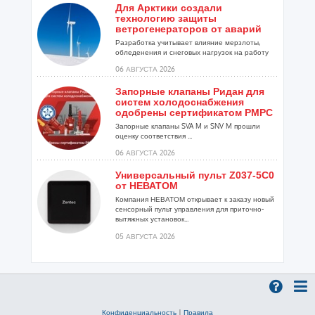
Для Арктики создали
технологию защиты
ветрогенераторов от аварий
Разработка учитывает влияние мерзлоты,
обледенения и снеговых нагрузок на работу
установок...
06 АВГУСТА 2026
Запорные клапаны Ридан для
систем холодоснабжения
одобрены сертификатом РМРС
Запорные клапаны SVA M и SNV M прошли
оценку соответствия ...
06 АВГУСТА 2026
Универсальный пульт Z037-5C0
от НЕВАТОМ
Компания НЕВАТОМ открывает к заказу новый
сенсорный пульт управления для приточно-
вытяжных установок...
05 АВГУСТА 2026
Гибридный тепловой насос
PV/T с одним общим
испарителем
Исследователи предложили конструкцию
двухисточникового теплового насоса прямого
Конфиденциальность
|
Правила
расширения ...