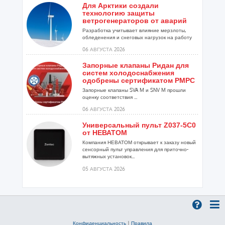
Для Арктики создали
технологию защиты
ветрогенераторов от аварий
Разработка учитывает влияние мерзлоты,
обледенения и снеговых нагрузок на работу
установок...
06 АВГУСТА 2026
Запорные клапаны Ридан для
систем холодоснабжения
одобрены сертификатом РМРС
Запорные клапаны SVA M и SNV M прошли
оценку соответствия ...
06 АВГУСТА 2026
Универсальный пульт Z037-5C0
от НЕВАТОМ
Компания НЕВАТОМ открывает к заказу новый
сенсорный пульт управления для приточно-
вытяжных установок...
05 АВГУСТА 2026
Гибридный тепловой насос
PV/T с одним общим
испарителем
Исследователи предложили конструкцию
двухисточникового теплового насоса прямого
Конфиденциальность
|
Правила
расширения ...