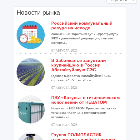
Новости рынка
Российский коммунальный
ресурс на исходе
Заниженные тарифы ведут инфраструктуру
ЖКХ к дальнейшей деградации, считают
эксперты...
07 АВГУСТА 2026
В Забайкалье запустили
крупнейшую в России
Абагайтуйскую СЭС
Годовая выработка Абагайтуйской СЭС
составит 223 221 тыс. кВт-ч...
07 АВГУСТА 2026
ПВУ «Катунь» в гигиеническом
исполнении от НЕВАТОМ
Новинка от НЕВАТОМ: Приточно-вытяжная
установка «Катунь» в гигиеническом
исполнении...
07 АВГУСТА 2026
Группа ПОЛИПЛАСТИК
расширила линейку запорно-