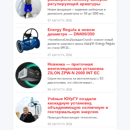
регулирующей арматуры
Новая продукция – задвижки шиберные в
диапазоне диаметров от 50 до 1200 мм...
07 АВГУСТА 2026
Energy Regula в новом
диаметре — DN400/350
«ЧелябинскСпецГражданСтрой» освоил новый
диаметр шарового крана КШЦПР Energy Regula
из стали 09Г2С...
07 АВГУСТА 2026
Новинка — приточная
вентиляционная установка
ZILON ZPW-N 2000 INT EC
Серия построена на вентиляторах с EC-
двигателями, что обеспечивает...
06 АВГУСТА 2026
Учёные ЮУрГУ создали
каскадную установку,
объединяющую солнечную и
геотермальную энергию
Природосберегающие технологии...
06 АВГУСТА 2026