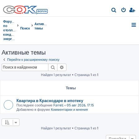
П
о
Форумы
Активные
и
по
Поиск
темы
отоплению,
с
кондиционированию,
энергосбережению
к
Активные темы
Перейти к расширенному поиску
Поиск
Расширенный поиск
Найден 1 результат • Страница
1
из
1
Темы
Квартира в Краснодаре в ипотеку
Последнее сообщение
Farrell
«
05 авг 2026, 17:15
Добавлено в форуме
Комментарии и мнения
Найден 1 результат • Страница
1
из
1
Перейти