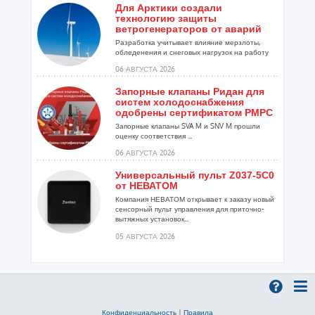
Для Арктики создали
технологию защиты
ветрогенераторов от аварий
Разработка учитывает влияние мерзлоты,
обледенения и снеговых нагрузок на работу
установок...
06 АВГУСТА 2026
Запорные клапаны Ридан для
систем холодоснабжения
одобрены сертификатом РМРС
Запорные клапаны SVA M и SNV M прошли
оценку соответствия ...
06 АВГУСТА 2026
Универсальный пульт Z037-5C0
от НЕВАТОМ
Компания НЕВАТОМ открывает к заказу новый
сенсорный пульт управления для приточно-
вытяжных установок...
05 АВГУСТА 2026
Гибридный тепловой насос
PV/T с одним общим
испарителем
Исследователи предложили конструкцию
двухисточникового теплового насоса прямого
Конфиденциальность
|
Правила
расширения ...