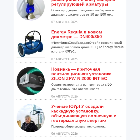
регулирующей арматуры
Новая продукция – задвижки шиберные в
диапазоне диаметров от 50 до 1200 мм...
07 АВГУСТА 2026
Energy Regula в новом
диаметре — DN400/350
«ЧелябинскСпецГражданСтрой» освоил новый
диаметр шарового крана КШЦПР Energy Regula
из стали 09Г2С...
07 АВГУСТА 2026
Новинка — приточная
вентиляционная установка
ZILON ZPW-N 2000 INT EC
Серия построена на вентиляторах с EC-
двигателями, что обеспечивает...
06 АВГУСТА 2026
Учёные ЮУрГУ создали
каскадную установку,
объединяющую солнечную и
геотермальную энергию
Природосберегающие технологии...
06 АВГУСТА 2026