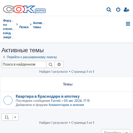
П
о
Форумы
Активные
и
по
Поиск
темы
отоплению,
с
кондиционированию,
энергосбережению
к
Активные темы
Перейти к расширенному поиску
Поиск
Расширенный поиск
Найден 1 результат • Страница
1
из
1
Темы
Квартира в Краснодаре в ипотеку
Последнее сообщение
Farrell
«
05 авг 2026, 17:15
Добавлено в форуме
Комментарии и мнения
Найден 1 результат • Страница
1
из
1
Перейти