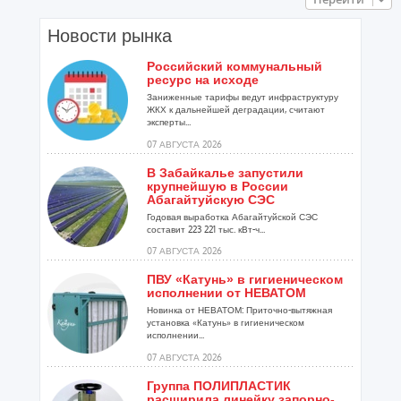
Новости рынка
Российский коммунальный
ресурс на исходе
Заниженные тарифы ведут инфраструктуру
ЖКХ к дальнейшей деградации, считают
эксперты...
07 АВГУСТА 2026
В Забайкалье запустили
крупнейшую в России
Абагайтуйскую СЭС
Годовая выработка Абагайтуйской СЭС
составит 223 221 тыс. кВт-ч...
07 АВГУСТА 2026
ПВУ «Катунь» в гигиеническом
исполнении от НЕВАТОМ
Новинка от НЕВАТОМ: Приточно-вытяжная
установка «Катунь» в гигиеническом
исполнении...
07 АВГУСТА 2026
Группа ПОЛИПЛАСТИК
расширила линейку запорно-