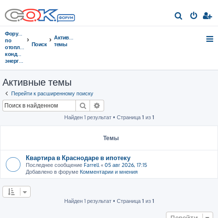
П
о
Форумы
Активные
и
по
Поиск
темы
отоплению,
с
кондиционированию,
энергосбережению
к
Активные темы
Перейти к расширенному поиску
Поиск
Расширенный поиск
Найден 1 результат • Страница
1
из
1
Темы
Квартира в Краснодаре в ипотеку
Последнее сообщение
Farrell
«
05 авг 2026, 17:15
Добавлено в форуме
Комментарии и мнения
Найден 1 результат • Страница
1
из
1
Перейти