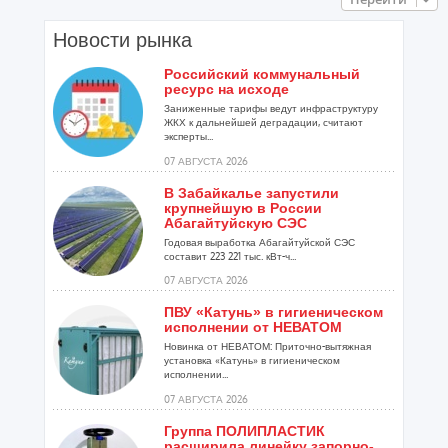
Новости рынка
Российский коммунальный
ресурс на исходе
Заниженные тарифы ведут инфраструктуру
ЖКХ к дальнейшей деградации, считают
эксперты...
07 АВГУСТА 2026
В Забайкалье запустили
крупнейшую в России
Абагайтуйскую СЭС
Годовая выработка Абагайтуйской СЭС
составит 223 221 тыс. кВт-ч...
07 АВГУСТА 2026
ПВУ «Катунь» в гигиеническом
исполнении от НЕВАТОМ
Новинка от НЕВАТОМ: Приточно-вытяжная
установка «Катунь» в гигиеническом
исполнении...
07 АВГУСТА 2026
Группа ПОЛИПЛАСТИК
расширила линейку запорно-