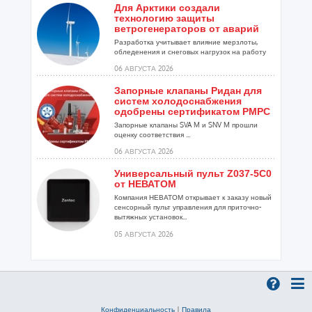
Для Арктики создали
технологию защиты
ветрогенераторов от аварий
Разработка учитывает влияние мерзлоты,
обледенения и снеговых нагрузок на работу
установок...
06 АВГУСТА 2026
Запорные клапаны Ридан для
систем холодоснабжения
одобрены сертификатом РМРС
Запорные клапаны SVA M и SNV M прошли
оценку соответствия ...
06 АВГУСТА 2026
Универсальный пульт Z037-5C0
от НЕВАТОМ
Компания НЕВАТОМ открывает к заказу новый
сенсорный пульт управления для приточно-
вытяжных установок...
05 АВГУСТА 2026
Гибридный тепловой насос
PV/T с одним общим
испарителем
Исследователи предложили конструкцию
двухисточникового теплового насоса прямого
Конфиденциальность
|
Правила
расширения ...