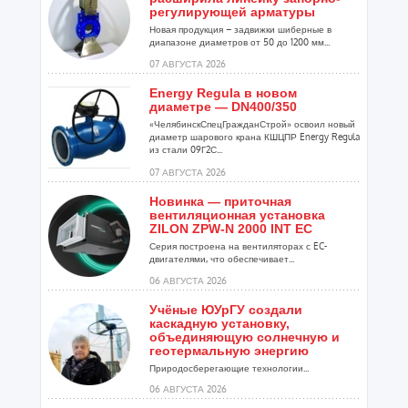
регулирующей арматуры
Новая продукция – задвижки шиберные в
диапазоне диаметров от 50 до 1200 мм...
07 АВГУСТА 2026
Energy Regula в новом
диаметре — DN400/350
«ЧелябинскСпецГражданСтрой» освоил новый
диаметр шарового крана КШЦПР Energy Regula
из стали 09Г2С...
07 АВГУСТА 2026
Новинка — приточная
вентиляционная установка
ZILON ZPW-N 2000 INT EC
Серия построена на вентиляторах с EC-
двигателями, что обеспечивает...
06 АВГУСТА 2026
Учёные ЮУрГУ создали
каскадную установку,
объединяющую солнечную и
геотермальную энергию
Природосберегающие технологии...
06 АВГУСТА 2026