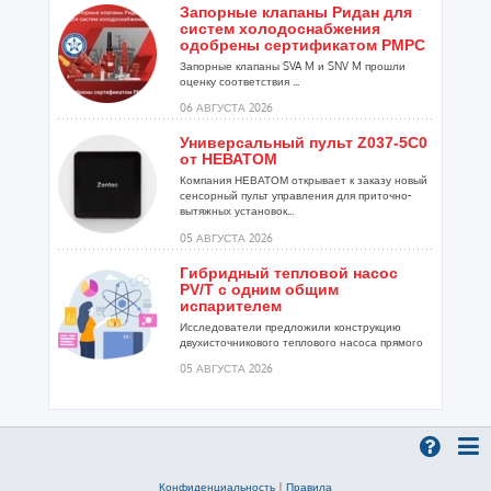
Запорные клапаны Ридан для
систем холодоснабжения
одобрены сертификатом РМРС
Запорные клапаны SVA M и SNV M прошли
оценку соответствия ...
06 АВГУСТА 2026
Универсальный пульт Z037-5C0
от НЕВАТОМ
Компания НЕВАТОМ открывает к заказу новый
сенсорный пульт управления для приточно-
вытяжных установок...
05 АВГУСТА 2026
Гибридный тепловой насос
PV/T с одним общим
испарителем
Исследователи предложили конструкцию
двухисточникового теплового насоса прямого
расширения ...
05 АВГУСТА 2026
21-й ежегодный форум
«ЦОД-2026»
Мероприятие пройдет 2-3 сентября в отеле
Radisson Slavyanskaya. Форум посетит более
двух тысяч участников...
Конфиденциальность
|
Правила