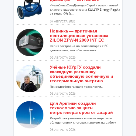
«ЧелябинскСпецГражданСтрой» освоил новый
диаметр шарового крана КШЦПР Energy Regula
из стали 09Г2С...
07 АВГУСТА 2026
Новинка — приточная
вентиляционная установка
ZILON ZPW-N 2000 INT EC
Серия построена на вентиляторах с EC-
двигателями, что обеспечивает...
06 АВГУСТА 2026
Учёные ЮУрГУ создали
каскадную установку,
объединяющую солнечную и
геотермальную энергию
Природосберегающие технологии...
06 АВГУСТА 2026
Для Арктики создали
технологию защиты
ветрогенераторов от аварий
Разработка учитывает влияние мерзлоты,
обледенения и снеговых нагрузок на работу
установок...
06 АВГУСТА 2026