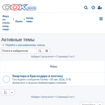
П
о
Форумы
Активные
и
по
Поиск
темы
отоплению,
с
кондиционированию,
энергосбережению
к
Активные темы
Перейти к расширенному поиску
Поиск
Расширенный поиск
Найден 1 результат • Страница
1
из
1
Темы
Квартира в Краснодаре в ипотеку
Последнее сообщение
Farrell
«
05 авг 2026, 17:15
Добавлено в форуме
Комментарии и мнения
Найден 1 результат • Страница
1
из
1
Перейти