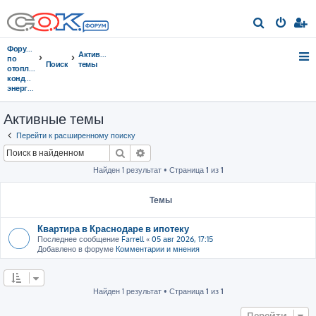
П
о
Форумы
Активные
и
по
Поиск
темы
отоплению,
с
кондиционированию,
энергосбережению
к
Активные темы
Перейти к расширенному поиску
Поиск
Расширенный поиск
Найден 1 результат • Страница
1
из
1
Темы
Квартира в Краснодаре в ипотеку
Последнее сообщение
Farrell
«
05 авг 2026, 17:15
Добавлено в форуме
Комментарии и мнения
Найден 1 результат • Страница
1
из
1
Перейти