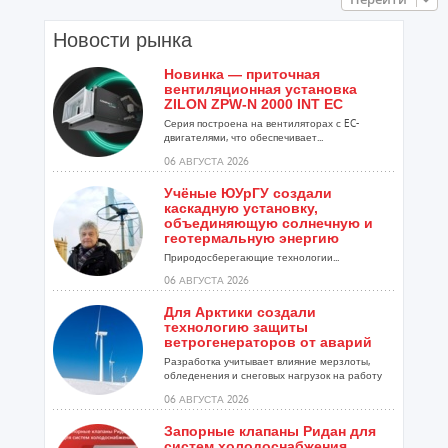
Новости рынка
Новинка — приточная
вентиляционная установка
ZILON ZPW-N 2000 INT EC
Серия построена на вентиляторах с EC-
двигателями, что обеспечивает...
06 АВГУСТА 2026
Учёные ЮУрГУ создали
каскадную установку,
объединяющую солнечную и
геотермальную энергию
Природосберегающие технологии...
06 АВГУСТА 2026
Для Арктики создали
технологию защиты
ветрогенераторов от аварий
Разработка учитывает влияние мерзлоты,
обледенения и снеговых нагрузок на работу
установок...
06 АВГУСТА 2026
Запорные клапаны Ридан для
систем холодоснабжения