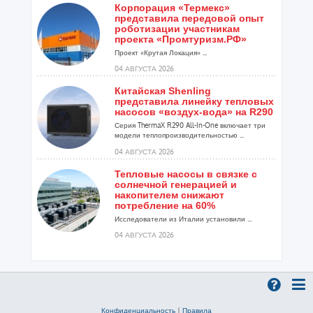
Корпорация «Термекс»
представила передовой опыт
роботизации участникам
проекта «Промтуризм.РФ»
Проект «Крутая Локация» ...
04 АВГУСТА 2026
Китайская Shenling
представила линейку тепловых
насосов «воздух-вода» на R290
Серия ThermaX R290 All-In-One включает три
модели теплопроизводительностью ...
04 АВГУСТА 2026
Тепловые насосы в связке с
солнечной генерацией и
накопителем снижают
потребление на 60%
Исследователи из Италии установили ...
04 АВГУСТА 2026
«РУСКЛИМАТ Fest 2026» в Уфе
собрал свыше 700 профи
климатической отрасли
Организатором выступил торгово-
производственный холдинг «Русклимат»...
Конфиденциальность
|
Правила