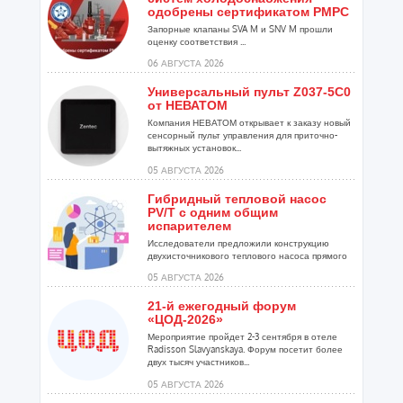
одобрены сертификатом РМРС
Запорные клапаны SVA M и SNV M прошли
оценку соответствия ...
06 АВГУСТА 2026
Универсальный пульт Z037-5C0
от НЕВАТОМ
Компания НЕВАТОМ открывает к заказу новый
сенсорный пульт управления для приточно-
вытяжных установок...
05 АВГУСТА 2026
Гибридный тепловой насос
PV/T с одним общим
испарителем
Исследователи предложили конструкцию
двухисточникового теплового насоса прямого
расширения ...
05 АВГУСТА 2026
21-й ежегодный форум
«ЦОД-2026»
Мероприятие пройдет 2-3 сентября в отеле
Radisson Slavyanskaya. Форум посетит более
двух тысяч участников...
05 АВГУСТА 2026