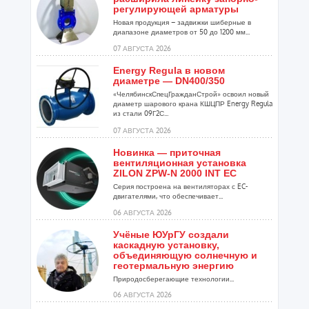
регулирующей арматуры
Новая продукция – задвижки шиберные в
диапазоне диаметров от 50 до 1200 мм...
07 АВГУСТА 2026
Energy Regula в новом
диаметре — DN400/350
«ЧелябинскСпецГражданСтрой» освоил новый
диаметр шарового крана КШЦПР Energy Regula
из стали 09Г2С...
07 АВГУСТА 2026
Новинка — приточная
вентиляционная установка
ZILON ZPW-N 2000 INT EC
Серия построена на вентиляторах с EC-
двигателями, что обеспечивает...
06 АВГУСТА 2026
Учёные ЮУрГУ создали
каскадную установку,
объединяющую солнечную и
геотермальную энергию
Природосберегающие технологии...
06 АВГУСТА 2026