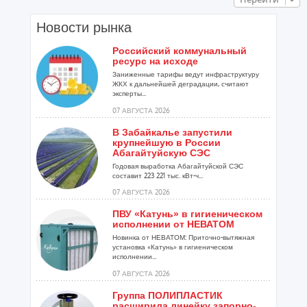
Новости рынка
Российский коммунальный
ресурс на исходе
Заниженные тарифы ведут инфраструктуру
ЖКХ к дальнейшей деградации, считают
эксперты...
07 АВГУСТА 2026
В Забайкалье запустили
крупнейшую в России
Абагайтуйскую СЭС
Годовая выработка Абагайтуйской СЭС
составит 223 221 тыс. кВт-ч...
07 АВГУСТА 2026
ПВУ «Катунь» в гигиеническом
исполнении от НЕВАТОМ
Новинка от НЕВАТОМ: Приточно-вытяжная
установка «Катунь» в гигиеническом
исполнении...
07 АВГУСТА 2026
Группа ПОЛИПЛАСТИК
расширила линейку запорно-