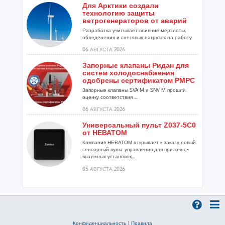
Для Арктики создали
технологию защиты
ветрогенераторов от аварий
Разработка учитывает влияние мерзлоты,
обледенения и снеговых нагрузок на работу
установок...
06 АВГУСТА 2026
Запорные клапаны Ридан для
систем холодоснабжения
одобрены сертификатом РМРС
Запорные клапаны SVA M и SNV M прошли
оценку соответствия ...
06 АВГУСТА 2026
Универсальный пульт Z037-5C0
от НЕВАТОМ
Компания НЕВАТОМ открывает к заказу новый
сенсорный пульт управления для приточно-
вытяжных установок...
05 АВГУСТА 2026
Гибридный тепловой насос
PV/T с одним общим
испарителем
Исследователи предложили конструкцию
двухисточникового теплового насоса прямого
Конфиденциальность
|
Правила
расширения ...