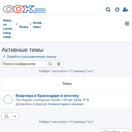
П
о
Форумы
Активные
и
по
Поиск
темы
отоплению,
с
кондиционированию,
энергосбережению
к
Активные темы
Перейти к расширенному поиску
Поиск
Расширенный поиск
Найден 1 результат • Страница
1
из
1
Темы
Квартира в Краснодаре в ипотеку
Последнее сообщение
Farrell
«
05 авг 2026, 17:15
Добавлено в форуме
Комментарии и мнения
Найден 1 результат • Страница
1
из
1
Перейти