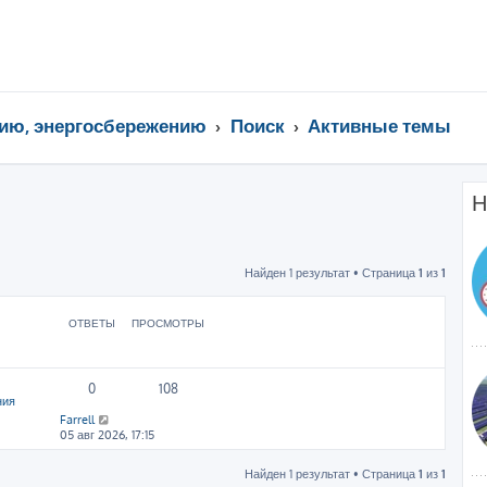
ию, энергосбережению
Поиск
Активные темы
Н
Найден 1 результат • Страница
1
из
1
ОТВЕТЫ
ПРОСМОТРЫ
0
108
ния
Farrell
05 авг 2026, 17:15
Найден 1 результат • Страница
1
из
1