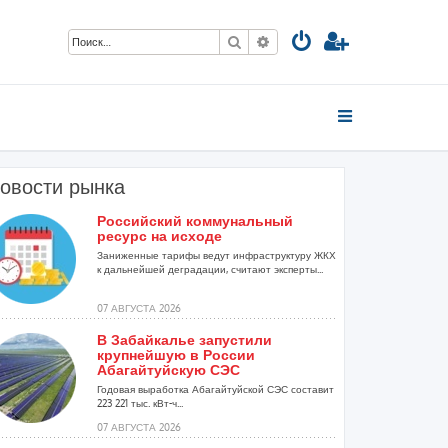
Поиск
Расширенный поиск
овости рынка
Российский коммунальный
ресурс на исходе
Заниженные тарифы ведут инфраструктуру ЖКХ
к дальнейшей деградации, считают эксперты...
07 АВГУСТА 2026
В Забайкалье запустили
крупнейшую в России
Абагайтуйскую СЭС
Годовая выработка Абагайтуйской СЭС составит
223 221 тыс. кВт-ч...
07 АВГУСТА 2026