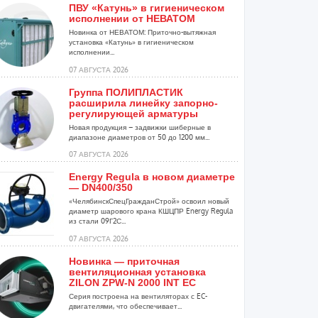
ПВУ «Катунь» в гигиеническом
исполнении от НЕВАТОМ
Новинка от НЕВАТОМ: Приточно-вытяжная
установка «Катунь» в гигиеническом
исполнении...
07 АВГУСТА 2026
Группа ПОЛИПЛАСТИК
расширила линейку запорно-
регулирующей арматуры
Новая продукция – задвижки шиберные в
диапазоне диаметров от 50 до 1200 мм...
07 АВГУСТА 2026
Energy Regula в новом диаметре
— DN400/350
«ЧелябинскСпецГражданСтрой» освоил новый
диаметр шарового крана КШЦПР Energy Regula
из стали 09Г2С...
07 АВГУСТА 2026
Новинка — приточная
вентиляционная установка
ZILON ZPW-N 2000 INT EC
Серия построена на вентиляторах с EC-
двигателями, что обеспечивает...