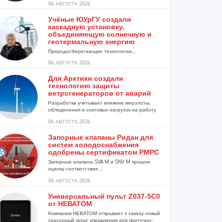
06 АВГУСТА 2026
Учёные ЮУрГУ создали
каскадную установку,
объединяющую солнечную и
геотермальную энергию
Природосберегающие технологии...
06 АВГУСТА 2026
Для Арктики создали
технологию защиты
ветрогенераторов от аварий
Разработка учитывает влияние мерзлоты,
обледенения и снеговых нагрузок на работу
установок...
06 АВГУСТА 2026
Запорные клапаны Ридан для
систем холодоснабжения
одобрены сертификатом РМРС
Запорные клапаны SVA M и SNV M прошли
оценку соответствия ...
06 АВГУСТА 2026
Универсальный пульт Z037-5C0
от НЕВАТОМ
Компания НЕВАТОМ открывает к заказу новый
сенсорный пульт управления для приточно-