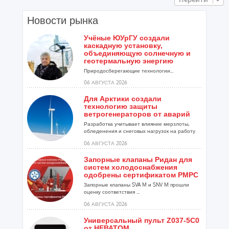
Новости рынка
Учёные ЮУрГУ создали
каскадную установку,
объединяющую солнечную и
геотермальную энергию
Природосберегающие технологии...
06 АВГУСТА 2026
Для Арктики создали
технологию защиты
ветрогенераторов от аварий
Разработка учитывает влияние мерзлоты,
обледенения и снеговых нагрузок на работу
установок...
06 АВГУСТА 2026
Запорные клапаны Ридан для
систем холодоснабжения
одобрены сертификатом РМРС
Запорные клапаны SVA M и SNV M прошли
оценку соответствия ...
06 АВГУСТА 2026
Универсальный пульт Z037-5C0
от НЕВАТОМ