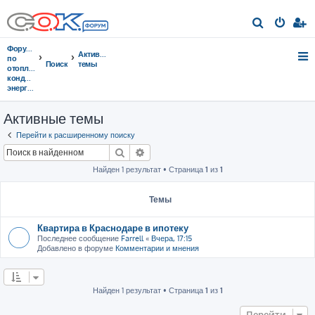
П
о
Форумы
Активные
и
по
Поиск
темы
отоплению,
с
кондиционированию,
энергосбережению
к
Активные темы
Перейти к расширенному поиску
Поиск
Расширенный поиск
Найден 1 результат • Страница
1
из
1
Темы
Квартира в Краснодаре в ипотеку
Последнее сообщение
Farrell
«
Вчера, 17:15
Добавлено в форуме
Комментарии и мнения
Найден 1 результат • Страница
1
из
1
Перейти