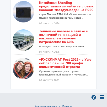
Китайская Shenling
представила линейку тепловых
насосов «воздух-вода» на R290
Серия ThermaX R290 All-In-One включает три
модели теплопроизводительностью ...
04 АВГУСТА 2026
Тепловые насосы в связке с
солнечной генерацией и
накопителем снижают
потребление на 60%
Исследователи из Италии установили ...
04 АВГУСТА 2026
«РУСКЛИМАТ Fest 2026» в Уфе
собрал свыше 700 профи
климатической отрасли
Организатором выступил торгово-
производственный холдинг «Русклимат»...
03 АВГУСТА 2026
«Датарк» испытал модульный
ЦОД с плотностью 54 кВт на
стойку
Испытания прошли на собственной
производственной площадке и были...
Конфиденциальность
|
Правила