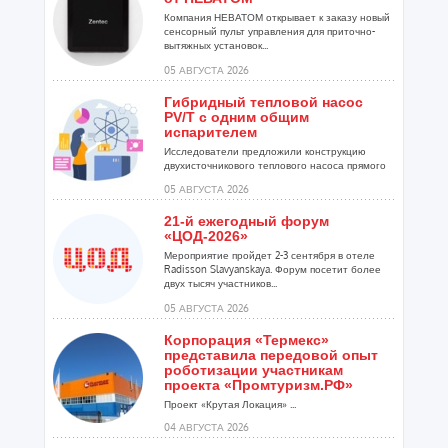
Компания НЕВАТОМ открывает к заказу новый
сенсорный пульт управления для приточно-
вытяжных установок...
05 АВГУСТА 2026
Гибридный тепловой насос
PV/T с одним общим
испарителем
Исследователи предложили конструкцию
двухисточникового теплового насоса прямого
расширения ...
05 АВГУСТА 2026
21-й ежегодный форум
«ЦОД-2026»
Мероприятие пройдет 2-3 сентября в отеле
Radisson Slavyanskaya. Форум посетит более
двух тысяч участников...
05 АВГУСТА 2026
Корпорация «Термекс»
представила передовой опыт
роботизации участникам
проекта «Промтуризм.РФ»
Проект «Крутая Локация» ...
04 АВГУСТА 2026