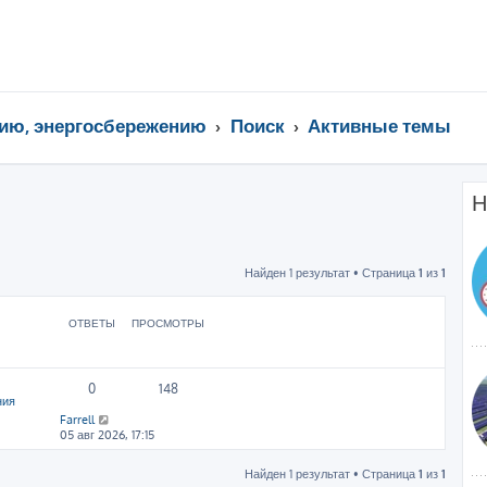
ию, энергосбережению
Поиск
Активные темы
Н
Найден 1 результат • Страница
1
из
1
ОТВЕТЫ
ПРОСМОТРЫ
0
148
ния
Farrell
05 авг 2026, 17:15
Найден 1 результат • Страница
1
из
1