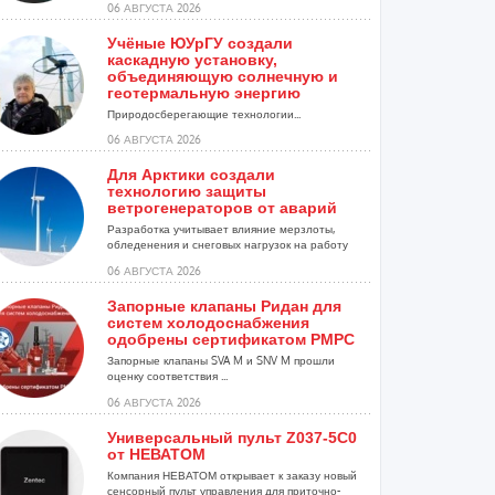
06 АВГУСТА 2026
Учёные ЮУрГУ создали
каскадную установку,
объединяющую солнечную и
геотермальную энергию
Природосберегающие технологии...
06 АВГУСТА 2026
Для Арктики создали
технологию защиты
ветрогенераторов от аварий
Разработка учитывает влияние мерзлоты,
обледенения и снеговых нагрузок на работу
установок...
06 АВГУСТА 2026
Запорные клапаны Ридан для
систем холодоснабжения
одобрены сертификатом РМРС
Запорные клапаны SVA M и SNV M прошли
оценку соответствия ...
06 АВГУСТА 2026
Универсальный пульт Z037-5C0
от НЕВАТОМ
Компания НЕВАТОМ открывает к заказу новый
сенсорный пульт управления для приточно-