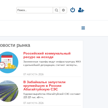
Поиск
Расширенный поиск
овости рынка
Российский коммунальный
ресурс на исходе
Заниженные тарифы ведут инфраструктуру ЖКХ
к дальнейшей деградации, считают эксперты...
07 АВГУСТА 2026
В Забайкалье запустили
крупнейшую в России
Абагайтуйскую СЭС
Годовая выработка Абагайтуйской СЭС составит
223 221 тыс. кВт-ч...
07 АВГУСТА 2026