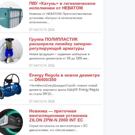
ПВУ «Катунь» в гигиеническом
исполнении от НЕВАТОМ
Новинка от НЕВАТОМ: Приточно-вытяжная
установка «Катунь» в гигиеническом
исполнении...
07 АВГУСТА 2026
Группа ПОЛИПЛАСТИК
расширила линейку запорно-
регулирующей арматуры
Новая продукция – задвижки шиберные в
диапазоне диаметров от 50 до 1200 мм...
07 АВГУСТА 2026
Energy Regula в новом диаметре
— DN400/350
«ЧелябинскСпецГражданСтрой» освоил новый
диаметр шарового крана КШЦПР Energy Regula
из стали 09Г2С...
07 АВГУСТА 2026
Новинка — приточная
вентиляционная установка
ZILON ZPW-N 2000 INT EC
Серия построена на вентиляторах с EC-
двигателями, что обеспечивает...