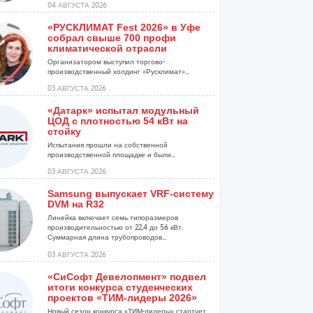
04 АВГУСТА 2026
«РУСКЛИМАТ Fest 2026» в Уфе
собрал свыше 700 профи
климатической отрасли
Организатором выступил торгово-
производственный холдинг «Русклимат»...
03 АВГУСТА 2026
«Датарк» испытал модульный
ЦОД с плотностью 54 кВт на
стойку
Испытания прошли на собственной
производственной площадке и были...
03 АВГУСТА 2026
Samsung выпускает VRF-систему
DVM на R32
Линейка включает семь типоразмеров
производительностью от 22,4 до 56 кВт.
Суммарная длина трубопроводов...
03 АВГУСТА 2026
«СиСофт Девелопмент» подвел
итоги конкурса студенческих
проектов «ТИМ-лидеры 2026»
Новый сезон конкурса «ТИМ-лидеры» стартует