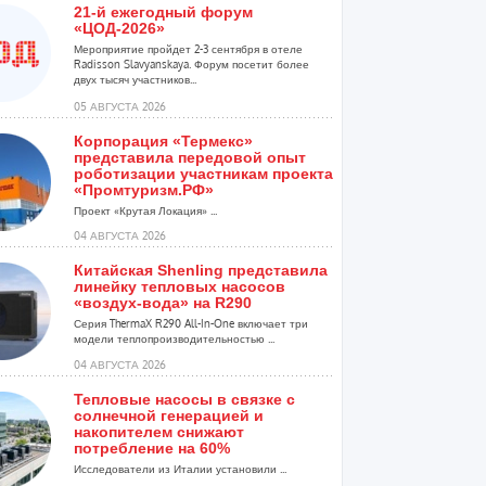
21-й ежегодный форум
«ЦОД-2026»
Мероприятие пройдет 2-3 сентября в отеле
Radisson Slavyanskaya. Форум посетит более
двух тысяч участников...
05 АВГУСТА 2026
Корпорация «Термекс»
представила передовой опыт
роботизации участникам проекта
«Промтуризм.РФ»
Проект «Крутая Локация» ...
04 АВГУСТА 2026
Китайская Shenling представила
линейку тепловых насосов
«воздух-вода» на R290
Серия ThermaX R290 All-In-One включает три
модели теплопроизводительностью ...
04 АВГУСТА 2026
Тепловые насосы в связке с
солнечной генерацией и
накопителем снижают
потребление на 60%
Исследователи из Италии установили ...