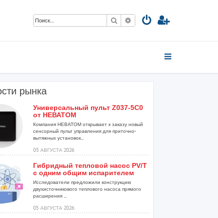
Поиск
Расширенный поиск
сти рынка
Универсальный пульт Z037-5C0
от НЕВАТОМ
Компания НЕВАТОМ открывает к заказу новый
сенсорный пульт управления для приточно-
вытяжных установок...
05 АВГУСТА 2026
Гибридный тепловой насос PV/T
с одним общим испарителем
Исследователи предложили конструкцию
двухисточникового теплового насоса прямого
расширения ...
05 АВГУСТА 2026