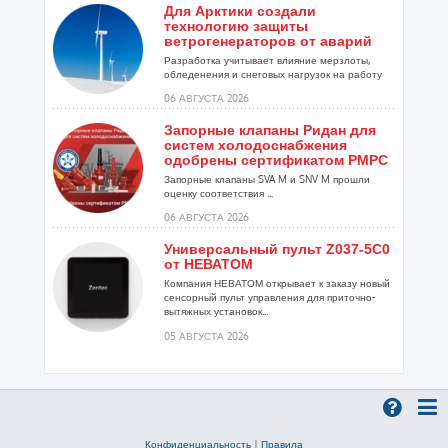
Для Арктики создали
технологию защиты
ветрогенераторов от аварий
Разработка учитывает влияние мерзлоты,
обледенения и снеговых нагрузок на работу
установок...
06 АВГУСТА 2026
Запорные клапаны Ридан для
систем холодоснабжения
одобрены сертификатом РМРС
Запорные клапаны SVA M и SNV M прошли
оценку соответствия ...
06 АВГУСТА 2026
Универсальный пульт Z037-5C0
от НЕВАТОМ
Компания НЕВАТОМ открывает к заказу новый
сенсорный пульт управления для приточно-
вытяжных установок...
05 АВГУСТА 2026
Гибридный тепловой насос
PV/T с одним общим
испарителем
Исследователи предложили конструкцию
двухисточникового теплового насоса прямого
Конфиденциальность
|
Правила
расширения ...