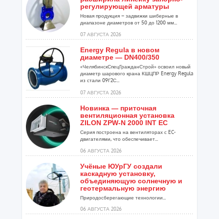
регулирующей арматуры
Новая продукция – задвижки шиберные в
диапазоне диаметров от 50 до 1200 мм...
07 АВГУСТА 2026
Energy Regula в новом
диаметре — DN400/350
«ЧелябинскСпецГражданСтрой» освоил новый
диаметр шарового крана КШЦПР Energy Regula
из стали 09Г2С...
07 АВГУСТА 2026
Новинка — приточная
вентиляционная установка
ZILON ZPW-N 2000 INT EC
Серия построена на вентиляторах с EC-
двигателями, что обеспечивает...
06 АВГУСТА 2026
Учёные ЮУрГУ создали
каскадную установку,
объединяющую солнечную и
геотермальную энергию
Природосберегающие технологии...
06 АВГУСТА 2026