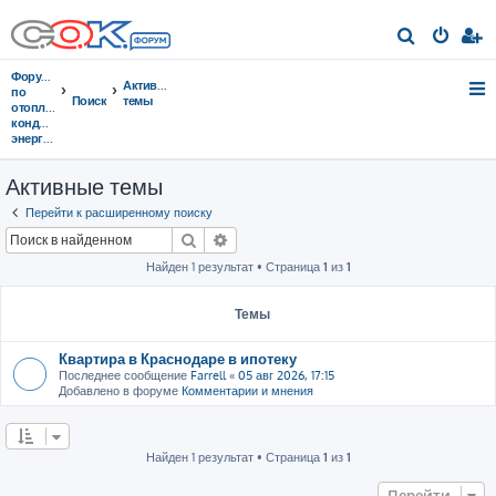
П
о
Форумы
Активные
и
по
Поиск
темы
отоплению,
с
кондиционированию,
энергосбережению
к
Активные темы
Перейти к расширенному поиску
Поиск
Расширенный поиск
Найден 1 результат • Страница
1
из
1
Темы
Квартира в Краснодаре в ипотеку
Последнее сообщение
Farrell
«
05 авг 2026, 17:15
Добавлено в форуме
Комментарии и мнения
Найден 1 результат • Страница
1
из
1
Перейти