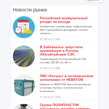
Новости рынка
Российский коммунальный
ресурс на исходе
Заниженные тарифы ведут инфраструктуру
ЖКХ к дальнейшей деградации, считают
эксперты...
07 АВГУСТА 2026
В Забайкалье запустили
крупнейшую в России
Абагайтуйскую СЭС
Годовая выработка Абагайтуйской СЭС
составит 223 221 тыс. кВт-ч...
07 АВГУСТА 2026
ПВУ «Катунь» в гигиеническом
исполнении от НЕВАТОМ
Новинка от НЕВАТОМ: Приточно-вытяжная
установка «Катунь» в гигиеническом
исполнении...
07 АВГУСТА 2026
Группа ПОЛИПЛАСТИК
расширила линейку запорно-