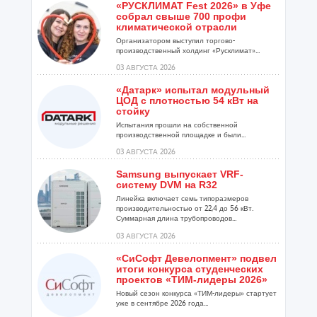
«РУСКЛИМАТ Fest 2026» в Уфе
собрал свыше 700 профи
климатической отрасли
Организатором выступил торгово-
производственный холдинг «Русклимат»...
03 АВГУСТА 2026
«Датарк» испытал модульный
ЦОД с плотностью 54 кВт на
стойку
Испытания прошли на собственной
производственной площадке и были...
03 АВГУСТА 2026
Samsung выпускает VRF-
систему DVM на R32
Линейка включает семь типоразмеров
производительностью от 22,4 до 56 кВт.
Суммарная длина трубопроводов...
03 АВГУСТА 2026
«СиСофт Девелопмент» подвел
итоги конкурса студенческих
проектов «ТИМ-лидеры 2026»
Новый сезон конкурса «ТИМ-лидеры» стартует
уже в сентябре 2026 года...