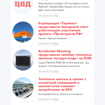
Мероприятие пройдет 2-3 сентября в отеле
Radisson Slavyanskaya. Форум посетит более
двух тысяч участников...
05 АВГУСТА 2026
Корпорация «Термекс»
представила передовой опыт
роботизации участникам
проекта «Промтуризм.РФ»
Проект «Крутая Локация» ...
04 АВГУСТА 2026
Китайская Shenling
представила линейку тепловых
насосов «воздух-вода» на R290
Серия ThermaX R290 All-In-One включает три
модели теплопроизводительностью ...
04 АВГУСТА 2026
Тепловые насосы в связке с
солнечной генерацией и
накопителем снижают
потребление на 60%
Исследователи из Италии установили ...
04 АВГУСТА 2026