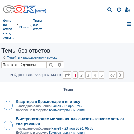
П
о
Форумы
Темы
и
по
без
Поиск
отоплению,
ответов
с
кондиционированию,
энергосбережению
к
Темы без ответов
Перейти к расширенному поиску
Поиск
Расширенный поиск
Страница
1
из
67
Найдено более 1000 результатов
1
2
3
4
5
67
…
След
Темы
Квартира в Краснодаре в ипотеку
Последнее сообщение
Farrell
«
Вчера, 17:15
Добавлено в форуме
Комментарии и мнения
Быстровозводимые здания: как снизить зависимость от
спецтехники
Последнее сообщение
Farrell
«
23 июл 2026, 05:35
Добавлено в форуме
Комментарии и мнения