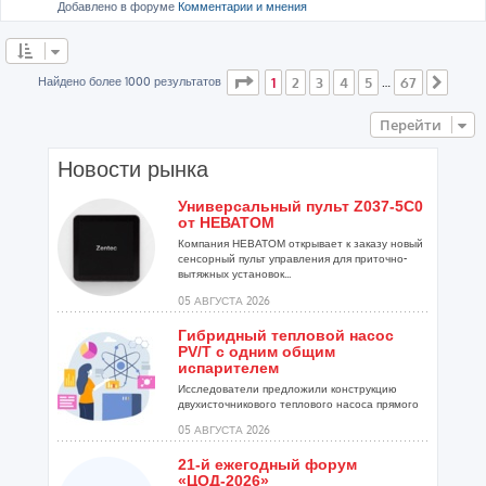
Добавлено в форуме
Комментарии и мнения
Страница
1
из
67
Найдено более 1000 результатов
1
2
3
4
5
67
…
След
Перейти
Новости рынка
Универсальный пульт Z037-5C0
от НЕВАТОМ
Компания НЕВАТОМ открывает к заказу новый
сенсорный пульт управления для приточно-
вытяжных установок...
05 АВГУСТА 2026
Гибридный тепловой насос
PV/T с одним общим
испарителем
Исследователи предложили конструкцию
двухисточникового теплового насоса прямого
расширения ...
05 АВГУСТА 2026
21-й ежегодный форум
«ЦОД-2026»