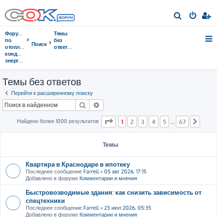
П
о
Форумы
Темы
и
по
без
Поиск
отоплению,
ответов
с
кондиционированию,
энергосбережению
к
Темы без ответов
Перейти к расширенному поиску
Поиск
Расширенный поиск
Страница
1
из
67
Найдено более 1000 результатов
1
2
3
4
5
67
…
След
Темы
Квартира в Краснодаре в ипотеку
Последнее сообщение
Farrell
«
05 авг 2026, 17:15
Добавлено в форуме
Комментарии и мнения
Быстровозводимые здания: как снизить зависимость от
спецтехники
Последнее сообщение
Farrell
«
23 июл 2026, 05:35
Добавлено в форуме
Комментарии и мнения