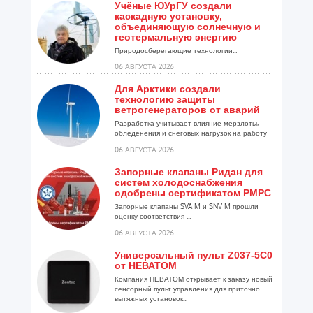
Учёные ЮУрГУ создали
каскадную установку,
объединяющую солнечную и
геотермальную энергию
Природосберегающие технологии...
06 АВГУСТА 2026
Для Арктики создали
технологию защиты
ветрогенераторов от аварий
Разработка учитывает влияние мерзлоты,
обледенения и снеговых нагрузок на работу
установок...
06 АВГУСТА 2026
Запорные клапаны Ридан для
систем холодоснабжения
одобрены сертификатом РМРС
Запорные клапаны SVA M и SNV M прошли
оценку соответствия ...
06 АВГУСТА 2026
Универсальный пульт Z037-5C0
от НЕВАТОМ
Компания НЕВАТОМ открывает к заказу новый
сенсорный пульт управления для приточно-
вытяжных установок...