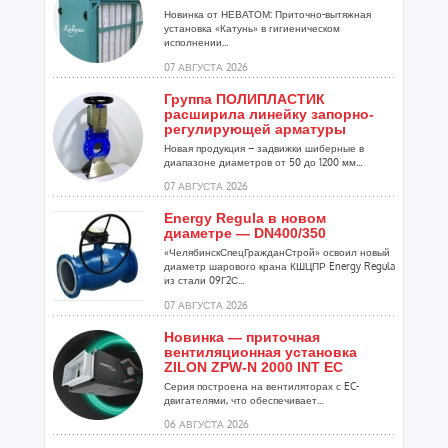
Новинка от НЕВАТОМ: Приточно-вытяжная
установка «Катунь» в гигиеническом
исполнении...
07 АВГУСТА 2026
Группа ПОЛИПЛАСТИК
расширила линейку запорно-
регулирующей арматуры
Новая продукция – задвижки шиберные в
диапазоне диаметров от 50 до 1200 мм...
07 АВГУСТА 2026
Energy Regula в новом
диаметре — DN400/350
«ЧелябинскСпецГражданСтрой» освоил новый
диаметр шарового крана КШЦПР Energy Regula
из стали 09Г2С...
07 АВГУСТА 2026
Новинка — приточная
вентиляционная установка
ZILON ZPW-N 2000 INT EC
Серия построена на вентиляторах с EC-
двигателями, что обеспечивает...
06 АВГУСТА 2026