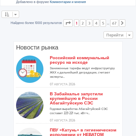
Добавлено в форуме
Комментарии и мнения
Страница
1
из
67
Найдено более 1000 результатов
1
2
3
4
5
67
…
След
Перейти
Новости рынка
Российский коммунальный
ресурс на исходе
Заниженные тарифы ведут инфраструктуру
ЖКХ к дальнейшей деградации, считают
эксперты...
07 АВГУСТА 2026
В Забайкалье запустили
крупнейшую в России
Абагайтуйскую СЭС
Годовая выработка Абагайтуйской СЭС
составит 223 221 тыс. кВт-ч...
07 АВГУСТА 2026
ПВУ «Катунь» в гигиеническом
исполнении от НЕВАТОМ