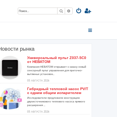
Поиск
Расширенный поиск
Новости рынка
Универсальный пульт Z037-5C0
от НЕВАТОМ
.
Компания НЕВАТОМ открывает к заказу новый
сенсорный пульт управления для приточно-
вытяжных установок...
05 АВГУСТА 2026
Гибридный тепловой насос PV/T
с одним общим испарителем
Исследователи предложили конструкцию
двухисточникового теплового насоса прямого
расширения ...
05 АВГУСТА 2026