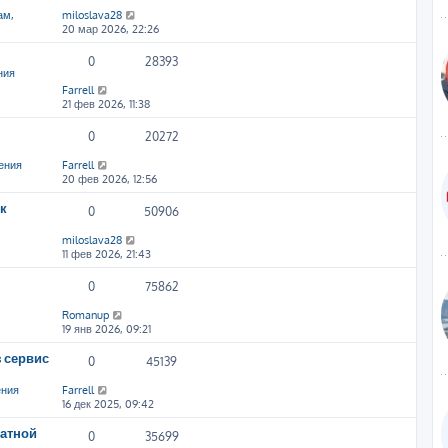
ам,
miloslava28
20 мар 2026, 22:26
0
28393
ния
Farrell
21 фев 2026, 11:38
0
20272
ения
Farrell
20 фев 2026, 12:56
к
0
50906
miloslava28
11 фев 2026, 21:43
0
75862
Romanup
19 янв 2026, 09:21
 сервис
0
45139
ения
Farrell
16 дек 2025, 09:42
атной
0
35699