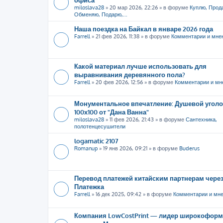
miloslava28
»
20 мар 2026, 22:26
» в форуме
Куплю, Прод
Обменяю, Подарю,...
Наша поездка на Байкал в январе 2026 года
Farrell
»
21 фев 2026, 11:38
» в форуме
Комментарии и мне
Какой материал лучше использовать для
выравнивания деревянного пола?
Farrell
»
20 фев 2026, 12:56
» в форуме
Комментарии и мн
Монументальное впечатление: Душевой уголо
100х100 от "Дана Ванна"
miloslava28
»
11 фев 2026, 21:43
» в форуме
Сантехника,
полотенцесушители
logamatic 2107
Romanup
»
19 янв 2026, 09:21
» в форуме
Buderus
Перевод платежей китайским партнерам через
Платежка
Farrell
»
16 дек 2025, 09:42
» в форуме
Комментарии и мн
Компания LowCostPrint — лидер широкоформ