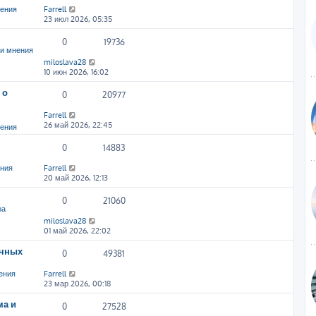
нения
Farrell
23 июл 2026, 05:35
0
19736
и мнения
miloslava28
10 июн 2026, 16:02
 о
0
20977
Farrell
26 май 2026, 22:45
нения
0
14883
ения
Farrell
20 май 2026, 12:13
0
21060
ра
miloslava28
01 май 2026, 22:02
ичных
0
49381
ения
Farrell
23 мар 2026, 00:18
ма и
0
27528