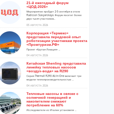
21-й ежегодный форум
«ЦОД-2026»
Мероприятие пройдет 2-3 сентября в отеле
Radisson Slavyanskaya. Форум посетит более
двух тысяч участников...
05 АВГУСТА 2026
Корпорация «Термекс»
представила передовой опыт
роботизации участникам проекта
«Промтуризм.РФ»
Проект «Крутая Локация» ...
04 АВГУСТА 2026
Китайская Shenling представила
линейку тепловых насосов
«воздух-вода» на R290
Серия ThermaX R290 All-In-One включает три
модели теплопроизводительностью ...
04 АВГУСТА 2026
Тепловые насосы в связке с
солнечной генерацией и
накопителем снижают
потребление на 60%
Исследователи из Италии установили ...