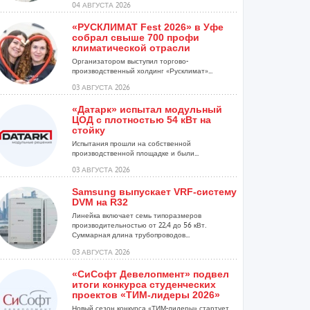
04 АВГУСТА 2026
«РУСКЛИМАТ Fest 2026» в Уфе
собрал свыше 700 профи
климатической отрасли
Организатором выступил торгово-
производственный холдинг «Русклимат»...
03 АВГУСТА 2026
«Датарк» испытал модульный
ЦОД с плотностью 54 кВт на
стойку
Испытания прошли на собственной
производственной площадке и были...
03 АВГУСТА 2026
Samsung выпускает VRF-систему
DVM на R32
Линейка включает семь типоразмеров
производительностью от 22,4 до 56 кВт.
Суммарная длина трубопроводов...
03 АВГУСТА 2026
«СиСофт Девелопмент» подвел
итоги конкурса студенческих
проектов «ТИМ-лидеры 2026»
Новый сезон конкурса «ТИМ-лидеры» стартует