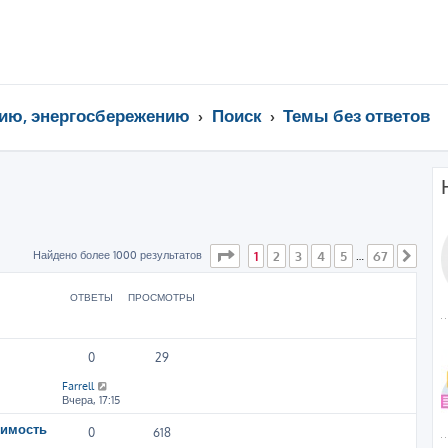
ию, энергосбережению
Поиск
Темы без ответов
Страница
1
из
67
Найдено более 1000 результатов
1
2
3
4
5
67
…
След
ОТВЕТЫ
ПРОСМОТРЫ
0
29
Farrell
Вчера, 17:15
симость
0
618