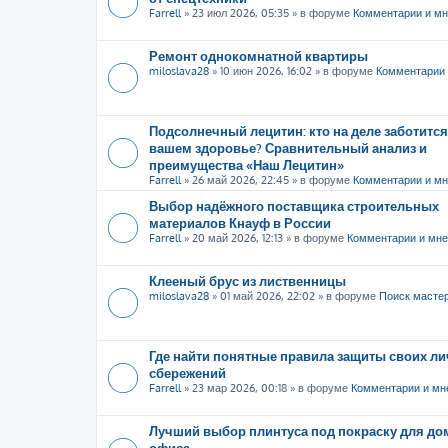
Farrell
»
23 июл 2026, 05:35
» в форуме
Комментарии и м
Ремонт однокомнатной квартиры
miloslava28
»
10 июн 2026, 16:02
» в форуме
Комментарии 
Подсолнечный лецитин: кто на деле заботится
вашем здоровье? Сравнительный анализ и
преимущества «Наш Лецитин»
Farrell
»
26 май 2026, 22:45
» в форуме
Комментарии и м
Выбор надёжного поставщика строительных
материалов Кнауф в России
Farrell
»
20 май 2026, 12:13
» в форуме
Комментарии и мн
Клееный брус из лиственницы
miloslava28
»
01 май 2026, 22:02
» в форуме
Поиск масте
Где найти понятные правила защиты своих л
сбережений
Farrell
»
23 мар 2026, 00:18
» в форуме
Комментарии и мн
Лучший выбор плинтуса под покраску для до
офиса