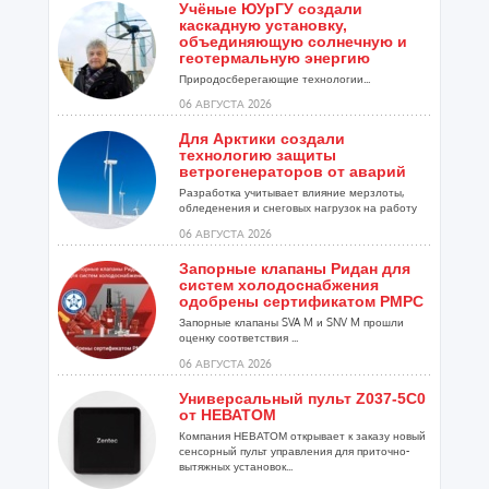
Учёные ЮУрГУ создали
каскадную установку,
объединяющую солнечную и
геотермальную энергию
Природосберегающие технологии...
06 АВГУСТА 2026
Для Арктики создали
технологию защиты
ветрогенераторов от аварий
Разработка учитывает влияние мерзлоты,
обледенения и снеговых нагрузок на работу
установок...
06 АВГУСТА 2026
Запорные клапаны Ридан для
систем холодоснабжения
одобрены сертификатом РМРС
Запорные клапаны SVA M и SNV M прошли
оценку соответствия ...
06 АВГУСТА 2026
Универсальный пульт Z037-5C0
от НЕВАТОМ
Компания НЕВАТОМ открывает к заказу новый
сенсорный пульт управления для приточно-
вытяжных установок...