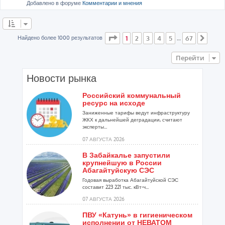
Добавлено в форуме
Комментарии и мнения
Страница
1
из
67
Найдено более 1000 результатов
1
2
3
4
5
67
…
След
Перейти
Новости рынка
Российский коммунальный
ресурс на исходе
Заниженные тарифы ведут инфраструктуру
ЖКХ к дальнейшей деградации, считают
эксперты...
07 АВГУСТА 2026
В Забайкалье запустили
крупнейшую в России
Абагайтуйскую СЭС
Годовая выработка Абагайтуйской СЭС
составит 223 221 тыс. кВт-ч...
07 АВГУСТА 2026
ПВУ «Катунь» в гигиеническом
исполнении от НЕВАТОМ