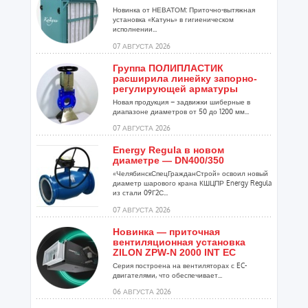
Новинка от НЕВАТОМ: Приточно-вытяжная
установка «Катунь» в гигиеническом
исполнении...
07 АВГУСТА 2026
Группа ПОЛИПЛАСТИК
расширила линейку запорно-
регулирующей арматуры
Новая продукция – задвижки шиберные в
диапазоне диаметров от 50 до 1200 мм...
07 АВГУСТА 2026
Energy Regula в новом
диаметре — DN400/350
«ЧелябинскСпецГражданСтрой» освоил новый
диаметр шарового крана КШЦПР Energy Regula
из стали 09Г2С...
07 АВГУСТА 2026
Новинка — приточная
вентиляционная установка
ZILON ZPW-N 2000 INT EC
Серия построена на вентиляторах с EC-
двигателями, что обеспечивает...
06 АВГУСТА 2026