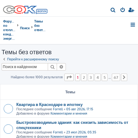
П
о
Форумы
Темы
и
по
без
Поиск
отоплению,
ответов
с
кондиционированию,
энергосбережению
к
Темы без ответов
Перейти к расширенному поиску
Поиск
Расширенный поиск
Страница
1
из
67
Найдено более 1000 результатов
1
2
3
4
5
67
…
След
Темы
Квартира в Краснодаре в ипотеку
Последнее сообщение
Farrell
«
05 авг 2026, 17:15
Добавлено в форуме
Комментарии и мнения
Быстровозводимые здания: как снизить зависимость от
спецтехники
Последнее сообщение
Farrell
«
23 июл 2026, 05:35
Добавлено в форуме
Комментарии и мнения