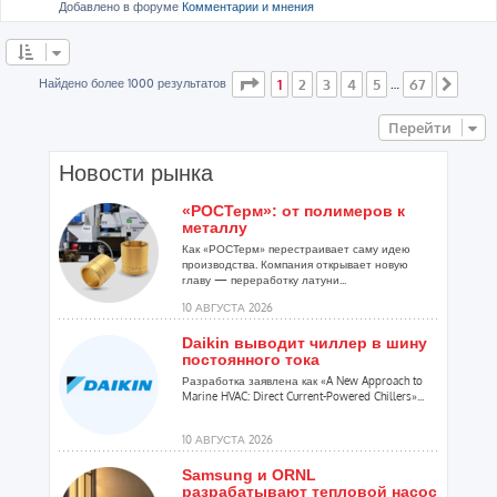
Добавлено в форуме
Комментарии и мнения
Страница
1
из
67
Найдено более 1000 результатов
1
2
3
4
5
67
…
След
Перейти
Новости рынка
«РОСТерм»: от полимеров к
металлу
Как «РОСТерм» перестраивает саму идею
производства. Компания открывает новую
главу — переработку латуни...
10 АВГУСТА 2026
Daikin выводит чиллер в шину
постоянного тока
Разработка заявлена как «A New Approach to
Marine HVAC: Direct Current-Powered Chillers»...
10 АВГУСТА 2026
Samsung и ORNL
разрабатывают тепловой насос