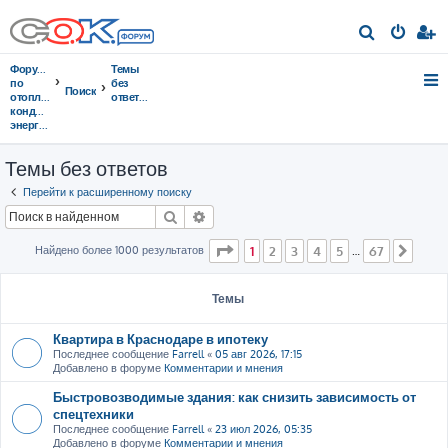
П
о
Форумы
Темы
и
по
без
Поиск
отоплению,
ответов
с
кондиционированию,
энергосбережению
к
Темы без ответов
Перейти к расширенному поиску
Поиск
Расширенный поиск
Страница
1
из
67
Найдено более 1000 результатов
1
2
3
4
5
67
…
След
Темы
Квартира в Краснодаре в ипотеку
Последнее сообщение
Farrell
«
05 авг 2026, 17:15
Добавлено в форуме
Комментарии и мнения
Быстровозводимые здания: как снизить зависимость от
спецтехники
Последнее сообщение
Farrell
«
23 июл 2026, 05:35
Добавлено в форуме
Комментарии и мнения