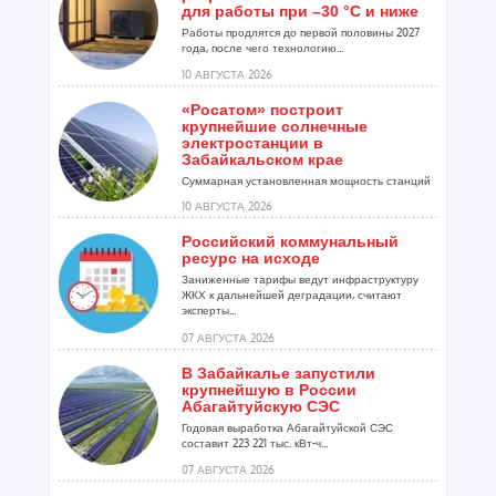
для работы при –30 °C и ниже
Работы продлятся до первой половины 2027
года, после чего технологию...
10 АВГУСТА 2026
«Росатом» построит
крупнейшие солнечные
электростанции в
Забайкальском крае
Суммарная установленная мощность станций
составит 274 МВт...
10 АВГУСТА 2026
Российский коммунальный
ресурс на исходе
Заниженные тарифы ведут инфраструктуру
ЖКХ к дальнейшей деградации, считают
эксперты...
07 АВГУСТА 2026
В Забайкалье запустили
крупнейшую в России
Абагайтуйскую СЭС
Годовая выработка Абагайтуйской СЭС
составит 223 221 тыс. кВт-ч...
07 АВГУСТА 2026