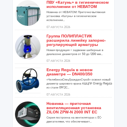
ПВУ «Катунь» в гигиеническом
исполнении от НЕВАТОМ
Новинка от НЕВАТОМ: Приточно-вытяжная
установка «Катунь» в гигиеническом
исполнении...
07 АВГУСТА 2026
Группа ПОЛИПЛАСТИК
расширила линейку запорно-
регулирующей арматуры
Новая продукция – задвижки шиберные в
диапазоне диаметров от 50 до 1200 мм...
07 АВГУСТА 2026
Energy Regula в новом
диаметре — DN400/350
«ЧелябинскСпецГражданСтрой» освоил новый
диаметр шарового крана КШЦПР Energy Regula
из стали 09Г2С...
07 АВГУСТА 2026
Новинка — приточная
вентиляционная установка
ZILON ZPW-N 2000 INT EC
Серия построена на вентиляторах с EC-
двигателями, что обеспечивает...