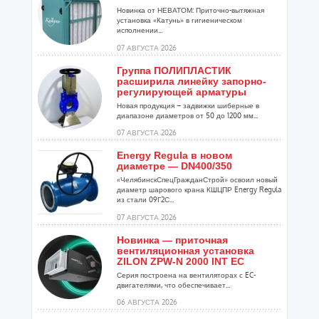
Новинка от НЕВАТОМ: Приточно-вытяжная
установка «Катунь» в гигиеническом
исполнении...
07 АВГУСТА 2026
Группа ПОЛИПЛАСТИК
расширила линейку запорно-
регулирующей арматуры
Новая продукция – задвижки шиберные в
диапазоне диаметров от 50 до 1200 мм...
07 АВГУСТА 2026
Energy Regula в новом
диаметре — DN400/350
«ЧелябинскСпецГражданСтрой» освоил новый
диаметр шарового крана КШЦПР Energy Regula
из стали 09Г2С...
07 АВГУСТА 2026
Новинка — приточная
вентиляционная установка
ZILON ZPW-N 2000 INT EC
Серия построена на вентиляторах с EC-
двигателями, что обеспечивает...
06 АВГУСТА 2026