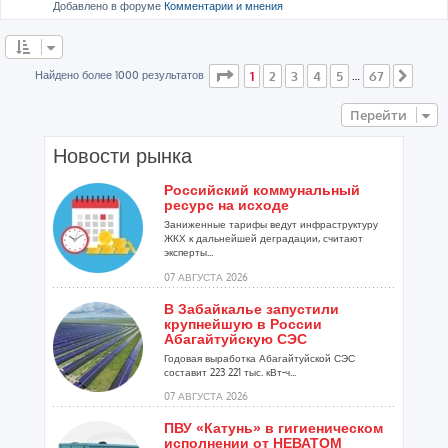
Добавлено в форуме
Комментарии и мнения
Страница
1
из
67
Найдено более 1000 результатов
1
2
3
4
5
67
…
След
Перейти
Новости рынка
Российский коммунальный
ресурс на исходе
Заниженные тарифы ведут инфраструктуру
ЖКХ к дальнейшей деградации, считают
эксперты...
07 АВГУСТА 2026
В Забайкалье запустили
крупнейшую в России
Абагайтуйскую СЭС
Годовая выработка Абагайтуйской СЭС
составит 223 221 тыс. кВт-ч...
07 АВГУСТА 2026
ПВУ «Катунь» в гигиеническом
исполнении от НЕВАТОМ