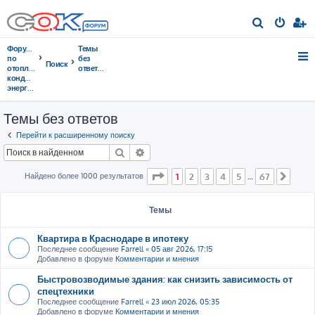
П
о
Форумы
Темы
и
по
без
Поиск
отоплению,
ответов
с
кондиционированию,
энергосбережению
к
Темы без ответов
Перейти к расширенному поиску
Поиск
Расширенный поиск
Страница
1
из
67
Найдено более 1000 результатов
1
2
3
4
5
67
…
След
Темы
Квартира в Краснодаре в ипотеку
Последнее сообщение
Farrell
«
05 авг 2026, 17:15
Добавлено в форуме
Комментарии и мнения
Быстровозводимые здания: как снизить зависимость от
спецтехники
Последнее сообщение
Farrell
«
23 июл 2026, 05:35
Добавлено в форуме
Комментарии и мнения