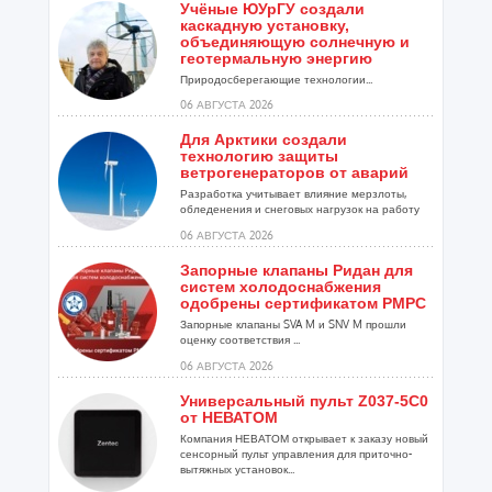
Учёные ЮУрГУ создали
каскадную установку,
объединяющую солнечную и
геотермальную энергию
Природосберегающие технологии...
06 АВГУСТА 2026
Для Арктики создали
технологию защиты
ветрогенераторов от аварий
Разработка учитывает влияние мерзлоты,
обледенения и снеговых нагрузок на работу
установок...
06 АВГУСТА 2026
Запорные клапаны Ридан для
систем холодоснабжения
одобрены сертификатом РМРС
Запорные клапаны SVA M и SNV M прошли
оценку соответствия ...
06 АВГУСТА 2026
Универсальный пульт Z037-5C0
от НЕВАТОМ
Компания НЕВАТОМ открывает к заказу новый
сенсорный пульт управления для приточно-
вытяжных установок...