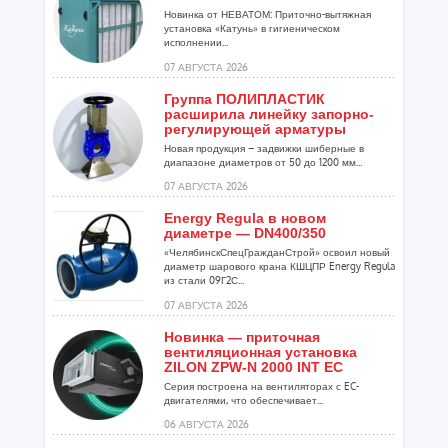
Новинка от НЕВАТОМ: Приточно-вытяжная
установка «Катунь» в гигиеническом
исполнении...
07 АВГУСТА 2026
Группа ПОЛИПЛАСТИК
расширила линейку запорно-
регулирующей арматуры
Новая продукция – задвижки шиберные в
диапазоне диаметров от 50 до 1200 мм...
07 АВГУСТА 2026
Energy Regula в новом
диаметре — DN400/350
«ЧелябинскСпецГражданСтрой» освоил новый
диаметр шарового крана КШЦПР Energy Regula
из стали 09Г2С...
07 АВГУСТА 2026
Новинка — приточная
вентиляционная установка
ZILON ZPW-N 2000 INT EC
Серия построена на вентиляторах с EC-
двигателями, что обеспечивает...
06 АВГУСТА 2026