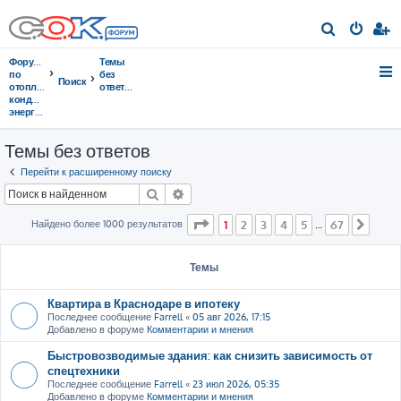
П
о
Форумы
Темы
и
по
без
Поиск
отоплению,
ответов
с
кондиционированию,
энергосбережению
к
Темы без ответов
Перейти к расширенному поиску
Поиск
Расширенный поиск
Страница
1
из
67
Найдено более 1000 результатов
1
2
3
4
5
67
…
След
Темы
Квартира в Краснодаре в ипотеку
Последнее сообщение
Farrell
«
05 авг 2026, 17:15
Добавлено в форуме
Комментарии и мнения
Быстровозводимые здания: как снизить зависимость от
спецтехники
Последнее сообщение
Farrell
«
23 июл 2026, 05:35
Добавлено в форуме
Комментарии и мнения