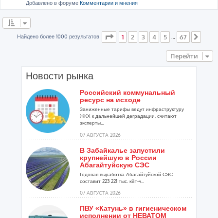
Добавлено в форуме
Комментарии и мнения
Страница
1
из
67
Найдено более 1000 результатов
1
2
3
4
5
67
…
След
Перейти
Новости рынка
Российский коммунальный
ресурс на исходе
Заниженные тарифы ведут инфраструктуру
ЖКХ к дальнейшей деградации, считают
эксперты...
07 АВГУСТА 2026
В Забайкалье запустили
крупнейшую в России
Абагайтуйскую СЭС
Годовая выработка Абагайтуйской СЭС
составит 223 221 тыс. кВт-ч...
07 АВГУСТА 2026
ПВУ «Катунь» в гигиеническом
исполнении от НЕВАТОМ