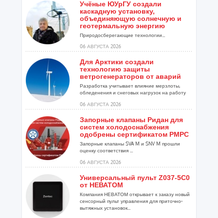
Учёные ЮУрГУ создали
каскадную установку,
объединяющую солнечную и
геотермальную энергию
Природосберегающие технологии...
06 АВГУСТА 2026
Для Арктики создали
технологию защиты
ветрогенераторов от аварий
Разработка учитывает влияние мерзлоты,
обледенения и снеговых нагрузок на работу
установок...
06 АВГУСТА 2026
Запорные клапаны Ридан для
систем холодоснабжения
одобрены сертификатом РМРС
Запорные клапаны SVA M и SNV M прошли
оценку соответствия ...
06 АВГУСТА 2026
Универсальный пульт Z037-5C0
от НЕВАТОМ
Компания НЕВАТОМ открывает к заказу новый
сенсорный пульт управления для приточно-
вытяжных установок...