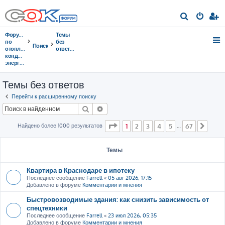
П
о
Форумы
Темы
и
по
без
Поиск
отоплению,
ответов
с
кондиционированию,
энергосбережению
к
Темы без ответов
Перейти к расширенному поиску
Поиск
Расширенный поиск
Страница
1
из
67
Найдено более 1000 результатов
1
2
3
4
5
67
…
След
Темы
Квартира в Краснодаре в ипотеку
Последнее сообщение
Farrell
«
05 авг 2026, 17:15
Добавлено в форуме
Комментарии и мнения
Быстровозводимые здания: как снизить зависимость от
спецтехники
Последнее сообщение
Farrell
«
23 июл 2026, 05:35
Добавлено в форуме
Комментарии и мнения