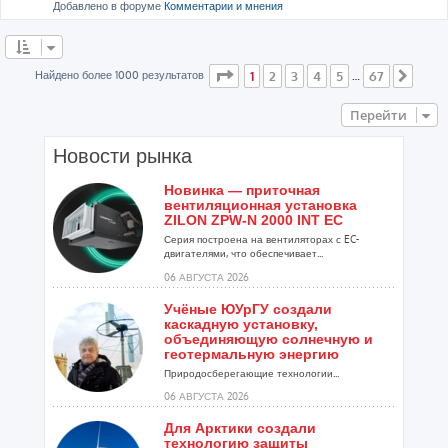
Добавлено в форуме
Комментарии и мнения
Страница
1
из
67
Найдено более 1000 результатов
1
2
3
4
5
67
…
След
Перейти
Новости рынка
Новинка — приточная
вентиляционная установка
ZILON ZPW-N 2000 INT EC
Серия построена на вентиляторах с EC-
двигателями, что обеспечивает...
06 АВГУСТА 2026
Учёные ЮУрГУ создали
каскадную установку,
объединяющую солнечную и
геотермальную энергию
Природосберегающие технологии...
06 АВГУСТА 2026
Для Арктики создали
технологию защиты