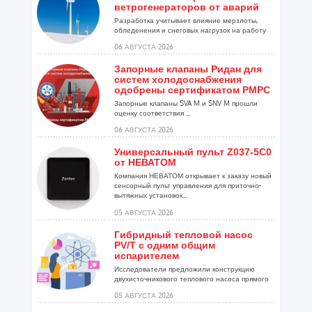
ветрогенераторов от аварий
Разработка учитывает влияние мерзлоты,
обледенения и снеговых нагрузок на работу
установок...
06 АВГУСТА 2026
Запорные клапаны Ридан для
систем холодоснабжения
одобрены сертификатом РМРС
Запорные клапаны SVA M и SNV M прошли
оценку соответствия ...
06 АВГУСТА 2026
Универсальный пульт Z037-5C0
от НЕВАТОМ
Компания НЕВАТОМ открывает к заказу новый
сенсорный пульт управления для приточно-
вытяжных установок...
05 АВГУСТА 2026
Гибридный тепловой насос
PV/T с одним общим
испарителем
Исследователи предложили конструкцию
двухисточникового теплового насоса прямого
расширения ...
05 АВГУСТА 2026