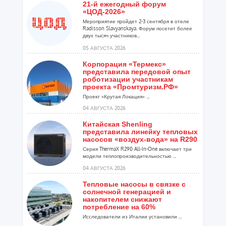
21-й ежегодный форум
«ЦОД-2026»
Мероприятие пройдет 2-3 сентября в отеле
Radisson Slavyanskaya. Форум посетит более
двух тысяч участников...
05 АВГУСТА 2026
Корпорация «Термекс»
представила передовой опыт
роботизации участникам
проекта «Промтуризм.РФ»
Проект «Крутая Локация» ...
04 АВГУСТА 2026
Китайская Shenling
представила линейку тепловых
насосов «воздух-вода» на R290
Серия ThermaX R290 All-In-One включает три
модели теплопроизводительностью ...
04 АВГУСТА 2026
Тепловые насосы в связке с
солнечной генерацией и
накопителем снижают
потребление на 60%
Исследователи из Италии установили ...