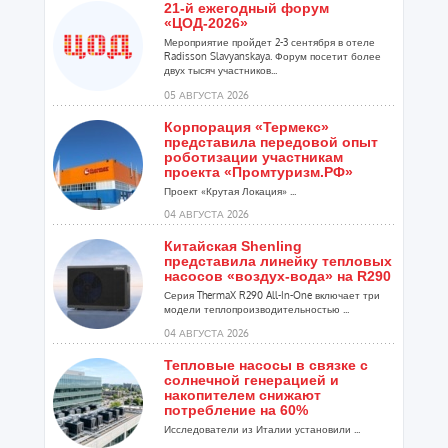
21-й ежегодный форум
«ЦОД-2026»
Мероприятие пройдет 2-3 сентября в отеле
Radisson Slavyanskaya. Форум посетит более
двух тысяч участников...
05 АВГУСТА 2026
Корпорация «Термекс»
представила передовой опыт
роботизации участникам
проекта «Промтуризм.РФ»
Проект «Крутая Локация» ...
04 АВГУСТА 2026
Китайская Shenling
представила линейку тепловых
насосов «воздух-вода» на R290
Серия ThermaX R290 All-In-One включает три
модели теплопроизводительностью ...
04 АВГУСТА 2026
Тепловые насосы в связке с
солнечной генерацией и
накопителем снижают
потребление на 60%
Исследователи из Италии установили ...