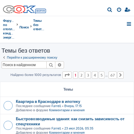
П
о
Форумы
Темы
и
по
без
Поиск
отоплению,
ответов
с
кондиционированию,
энергосбережению
к
Темы без ответов
Перейти к расширенному поиску
Поиск
Расширенный поиск
Страница
1
из
67
Найдено более 1000 результатов
1
2
3
4
5
67
…
След
Темы
Квартира в Краснодаре в ипотеку
Последнее сообщение
Farrell
«
Вчера, 17:15
Добавлено в форуме
Комментарии и мнения
Быстровозводимые здания: как снизить зависимость от
спецтехники
Последнее сообщение
Farrell
«
23 июл 2026, 05:35
Добавлено в форуме
Комментарии и мнения