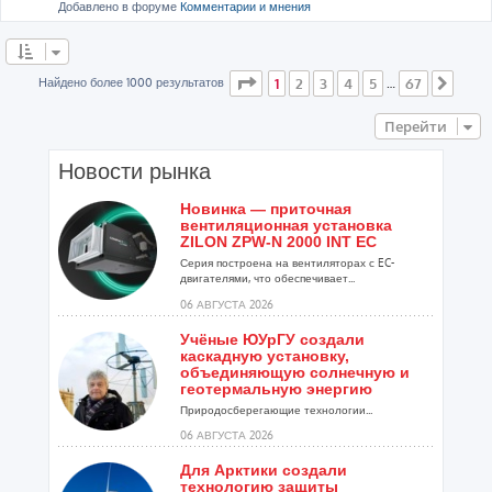
Добавлено в форуме
Комментарии и мнения
Страница
1
из
67
Найдено более 1000 результатов
1
2
3
4
5
67
…
След
Перейти
Новости рынка
Новинка — приточная
вентиляционная установка
ZILON ZPW-N 2000 INT EC
Серия построена на вентиляторах с EC-
двигателями, что обеспечивает...
06 АВГУСТА 2026
Учёные ЮУрГУ создали
каскадную установку,
объединяющую солнечную и
геотермальную энергию
Природосберегающие технологии...
06 АВГУСТА 2026
Для Арктики создали
технологию защиты