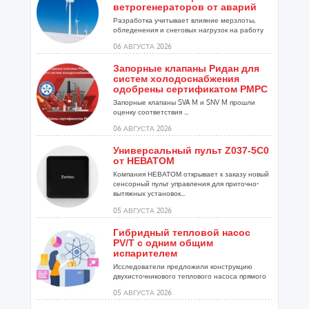
ветрогенераторов от аварий
Разработка учитывает влияние мерзлоты,
обледенения и снеговых нагрузок на работу
установок...
06 АВГУСТА 2026
Запорные клапаны Ридан для
систем холодоснабжения
одобрены сертификатом РМРС
Запорные клапаны SVA M и SNV M прошли
оценку соответствия ...
06 АВГУСТА 2026
Универсальный пульт Z037-5C0
от НЕВАТОМ
Компания НЕВАТОМ открывает к заказу новый
сенсорный пульт управления для приточно-
вытяжных установок...
05 АВГУСТА 2026
Гибридный тепловой насос
PV/T с одним общим
испарителем
Исследователи предложили конструкцию
двухисточникового теплового насоса прямого
расширения ...
05 АВГУСТА 2026