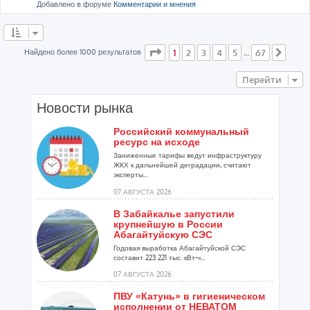
Добавлено в форуме
Комментарии и мнения
Страница
1
из
67
Найдено более 1000 результатов
1
2
3
4
5
67
…
След
Перейти
Новости рынка
Российский коммунальный
ресурс на исходе
Заниженные тарифы ведут инфраструктуру
ЖКХ к дальнейшей деградации, считают
эксперты...
07 АВГУСТА 2026
В Забайкалье запустили
крупнейшую в России
Абагайтуйскую СЭС
Годовая выработка Абагайтуйской СЭС
составит 223 221 тыс. кВт-ч...
07 АВГУСТА 2026
ПВУ «Катунь» в гигиеническом
исполнении от НЕВАТОМ