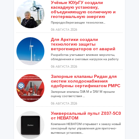
Учёные ЮУрГУ создали
каскадную установку,
объединяющую солнечную и
геотермальную энергию
Природосберегающие технологии...
06 АВГУСТА 2026
Для Арктики создали
технологию защиты
ветрогенераторов от аварий
Разработка учитывает влияние мерзлоты,
обледенения и снеговых нагрузок на работу
установок...
06 АВГУСТА 2026
Запорные клапаны Ридан для
систем холодоснабжения
одобрены сертификатом РМРС
Запорные клапаны SVA M и SNV M прошли
оценку соответствия ...
06 АВГУСТА 2026
Универсальный пульт Z037-5C0
от НЕВАТОМ
Компания НЕВАТОМ открывает к заказу новый
сенсорный пульт управления для приточно-
вытяжных установок...