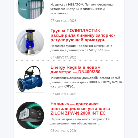
Новинка от НЕВАТОМ: Приточно-вытяжная
установка «Катунь» в гигиеническом
исполнении...
07 АВГУСТА 2026
Группа ПОЛИПЛАСТИК
расширила линейку запорно-
регулирующей арматуры
Новая продукция – задвижки шиберные в
диапазоне диаметров от 50 до 1200 мм...
07 АВГУСТА 2026
Energy Regula в новом
диаметре — DN400/350
«ЧелябинскСпецГражданСтрой» освоил новый
диаметр шарового крана КШЦПР Energy Regula
из стали 09Г2С...
07 АВГУСТА 2026
Новинка — приточная
вентиляционная установка
ZILON ZPW-N 2000 INT EC
Серия построена на вентиляторах с EC-
двигателями, что обеспечивает...
06 АВГУСТА 2026