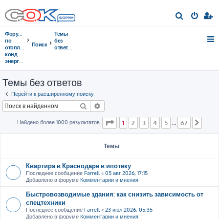
П
о
Форумы
Темы
и
по
без
Поиск
отоплению,
ответов
с
кондиционированию,
энергосбережению
к
Темы без ответов
Перейти к расширенному поиску
Поиск
Расширенный поиск
Страница
1
из
67
Найдено более 1000 результатов
1
2
3
4
5
67
…
След
Темы
Квартира в Краснодаре в ипотеку
Последнее сообщение
Farrell
«
05 авг 2026, 17:15
Добавлено в форуме
Комментарии и мнения
Быстровозводимые здания: как снизить зависимость от
спецтехники
Последнее сообщение
Farrell
«
23 июл 2026, 05:35
Добавлено в форуме
Комментарии и мнения