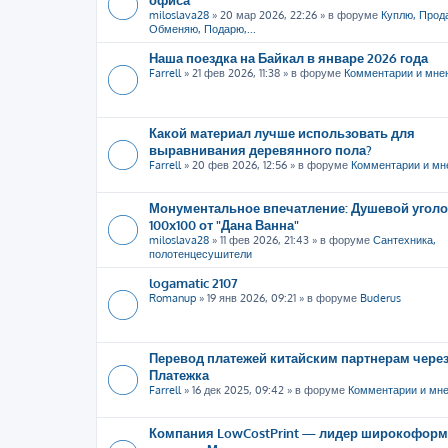
miloslava28
»
20 мар 2026, 22:26
» в форуме
Куплю, Прод
Обменяю, Подарю,...
Наша поездка на Байкал в январе 2026 года
Farrell
»
21 фев 2026, 11:38
» в форуме
Комментарии и мне
Какой материал лучше использовать для
выравнивания деревянного пола?
Farrell
»
20 фев 2026, 12:56
» в форуме
Комментарии и мн
Монументальное впечатление: Душевой уголо
100х100 от "Дана Ванна"
miloslava28
»
11 фев 2026, 21:43
» в форуме
Сантехника,
полотенцесушители
logamatic 2107
Romanup
»
19 янв 2026, 09:21
» в форуме
Buderus
Перевод платежей китайским партнерам через
Платежка
Farrell
»
16 дек 2025, 09:42
» в форуме
Комментарии и мн
Компания LowCostPrint — лидер широкоформ