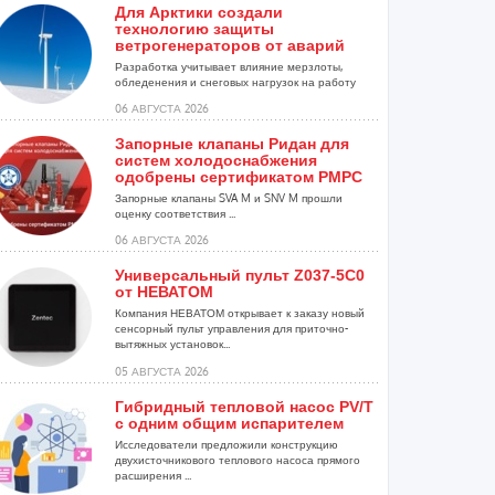
Для Арктики создали
технологию защиты
ветрогенераторов от аварий
Разработка учитывает влияние мерзлоты,
обледенения и снеговых нагрузок на работу
установок...
06 АВГУСТА 2026
Запорные клапаны Ридан для
систем холодоснабжения
одобрены сертификатом РМРС
Запорные клапаны SVA M и SNV M прошли
оценку соответствия ...
06 АВГУСТА 2026
Универсальный пульт Z037-5C0
от НЕВАТОМ
Компания НЕВАТОМ открывает к заказу новый
сенсорный пульт управления для приточно-
вытяжных установок...
05 АВГУСТА 2026
Гибридный тепловой насос PV/T
с одним общим испарителем
Исследователи предложили конструкцию
двухисточникового теплового насоса прямого
расширения ...