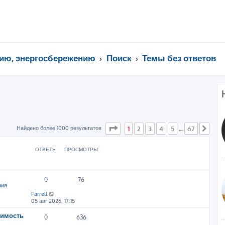
ию, энергосбережению
Поиск
Темы без ответов
Страница
1
из
67
Найдено более 1000 результатов
1
2
3
4
5
67
…
След
ОТВЕТЫ
ПРОСМОТРЫ
0
76
ния
Farrell
05 авг 2026, 17:15
симость
0
636