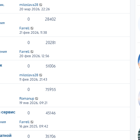
ам,
miloslava28
20 мар 2026, 22:26
0
28402
ния
Farrell
21 фев 2026, 11:38
0
20281
ения
Farrell
20 фев 2026, 12:56
к
0
51006
miloslava28
11 фев 2026, 21:43
0
75955
Romanup
19 янв 2026, 09:21
 сервис
0
45146
ения
Farrell
16 дек 2025, 09:42
атной
0
35706