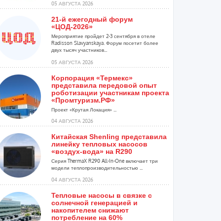
05 АВГУСТА 2026
21-й ежегодный форум
«ЦОД-2026»
Мероприятие пройдет 2-3 сентября в отеле
Radisson Slavyanskaya. Форум посетит более
двух тысяч участников...
05 АВГУСТА 2026
Корпорация «Термекс»
представила передовой опыт
роботизации участникам проекта
«Промтуризм.РФ»
Проект «Крутая Локация» ...
04 АВГУСТА 2026
Китайская Shenling представила
линейку тепловых насосов
«воздух-вода» на R290
Серия ThermaX R290 All-In-One включает три
модели теплопроизводительностью ...
04 АВГУСТА 2026
Тепловые насосы в связке с
солнечной генерацией и
накопителем снижают
потребление на 60%