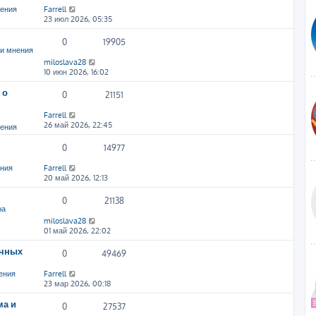
нения
Farrell
23 июл 2026, 05:35
0
19905
и мнения
miloslava28
10 июн 2026, 16:02
 о
0
21151
Farrell
26 май 2026, 22:45
нения
0
14977
ения
Farrell
20 май 2026, 12:13
0
21138
ра
miloslava28
01 май 2026, 22:02
ичных
0
49469
ения
Farrell
23 мар 2026, 00:18
ма и
0
27537