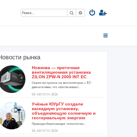
Поиск
Расширенный поиск
Новости рынка
Новинка — приточная
вентиляционная установка
ZILON ZPW-N 2000 INT EC
.
Серия построена на вентиляторах с EC-
двигателями, что обеспечивает...
06 АВГУСТА 2026
Учёные ЮУрГУ создали
каскадную установку,
объединяющую солнечную и
геотермальную энергию
Природосберегающие технологии...
06 АВГУСТА 2026