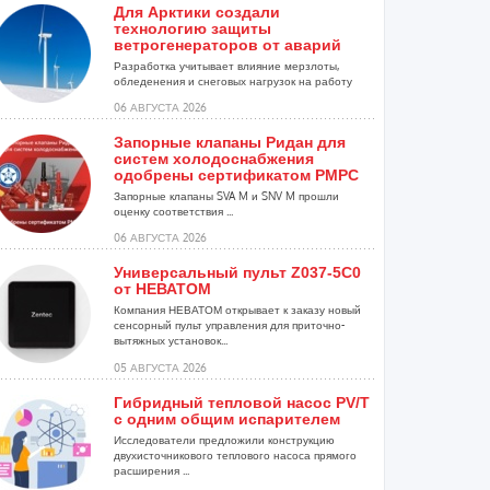
Для Арктики создали
технологию защиты
ветрогенераторов от аварий
Разработка учитывает влияние мерзлоты,
обледенения и снеговых нагрузок на работу
установок...
06 АВГУСТА 2026
Запорные клапаны Ридан для
систем холодоснабжения
одобрены сертификатом РМРС
Запорные клапаны SVA M и SNV M прошли
оценку соответствия ...
06 АВГУСТА 2026
Универсальный пульт Z037-5C0
от НЕВАТОМ
Компания НЕВАТОМ открывает к заказу новый
сенсорный пульт управления для приточно-
вытяжных установок...
05 АВГУСТА 2026
Гибридный тепловой насос PV/T
с одним общим испарителем
Исследователи предложили конструкцию
двухисточникового теплового насоса прямого
расширения ...