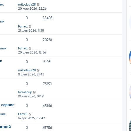
ам,
miloslava28
20 мар 2026, 22:26
0
28403
ния
Farrell
21 фев 2026, 11:38
0
20281
ения
Farrell
20 фев 2026, 12:56
к
0
51031
miloslava28
11 фев 2026, 21:43
0
75971
Romanup
19 янв 2026, 09:21
 сервис
0
45146
ения
Farrell
16 дек 2025, 09:42
атной
0
35706