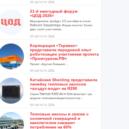
05 АВГУСТА 2026
21-й ежегодный форум
«ЦОД-2026»
Мероприятие пройдет 2-3 сентября в отеле
Radisson Slavyanskaya. Форум посетит более
двух тысяч участников...
05 АВГУСТА 2026
Корпорация «Термекс»
представила передовой опыт
роботизации участникам проекта
«Промтуризм.РФ»
Проект «Крутая Локация» ...
04 АВГУСТА 2026
Китайская Shenling представила
линейку тепловых насосов
«воздух-вода» на R290
Серия ThermaX R290 All-In-One включает три
модели теплопроизводительностью ...
04 АВГУСТА 2026
Тепловые насосы в связке с
солнечной генерацией и
накопителем снижают
потребление на 60%