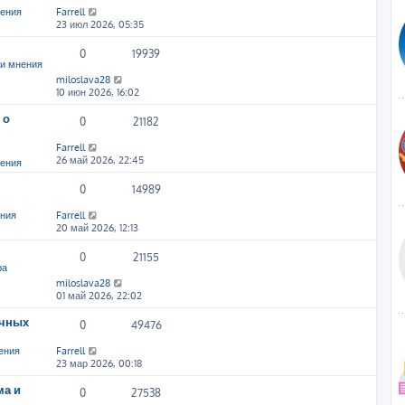
нения
Farrell
23 июл 2026, 05:35
0
19939
и мнения
miloslava28
10 июн 2026, 16:02
 о
0
21182
Farrell
26 май 2026, 22:45
нения
0
14989
ения
Farrell
20 май 2026, 12:13
0
21155
ра
miloslava28
01 май 2026, 22:02
ичных
0
49476
ения
Farrell
23 мар 2026, 00:18
ма и
0
27538