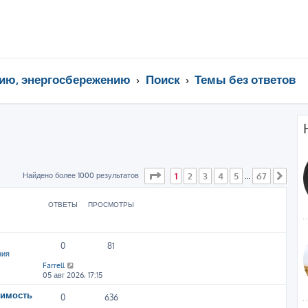
ию, энергосбережению
Поиск
Темы без ответов
Страница
1
из
67
Найдено более 1000 результатов
1
2
3
4
5
67
…
След
ОТВЕТЫ
ПРОСМОТРЫ
0
81
ния
Farrell
05 авг 2026, 17:15
симость
0
636