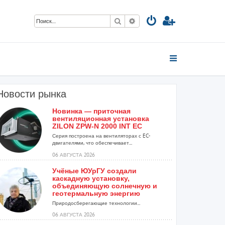
Поиск
Расширенный поиск
Новости рынка
Новинка — приточная
вентиляционная установка
ZILON ZPW-N 2000 INT EC
.
Серия построена на вентиляторах с EC-
двигателями, что обеспечивает...
06 АВГУСТА 2026
Учёные ЮУрГУ создали
каскадную установку,
объединяющую солнечную и
геотермальную энергию
Природосберегающие технологии...
06 АВГУСТА 2026