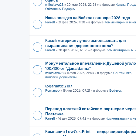
miloslava28
»
20 мар 2026, 22:26
» в форуме
Куплю, Прод
Обменяю, Подарю,...
Наша поездка на Байкал в январе 2026 года
Farrell
»
21 фев 2026, 11:38
» в форуме
Комментарии и мне
Какой материал лучше использовать для
выравнивания деревянного пола?
Farrell
»
20 фев 2026, 12:56
» в форуме
Комментарии и мн
Монументальное впечатление: Душевой уголо
100х100 от "Дана Ванна"
miloslava28
»
11 фев 2026, 21:43
» в форуме
Сантехника,
полотенцесушители
logamatic 2107
Romanup
»
19 янв 2026, 09:21
» в форуме
Buderus
Перевод платежей китайским партнерам через
Платежка
Farrell
»
16 дек 2025, 09:42
» в форуме
Комментарии и мн
Компания LowCostPrint — лидер широкоформ