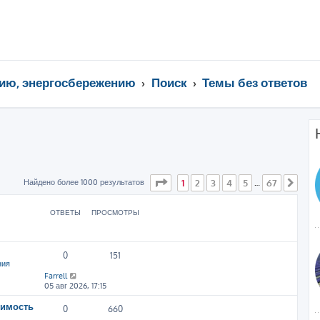
ию, энергосбережению
Поиск
Темы без ответов
Страница
1
из
67
Найдено более 1000 результатов
1
2
3
4
5
67
…
След
ОТВЕТЫ
ПРОСМОТРЫ
0
151
ния
Farrell
05 авг 2026, 17:15
симость
0
660