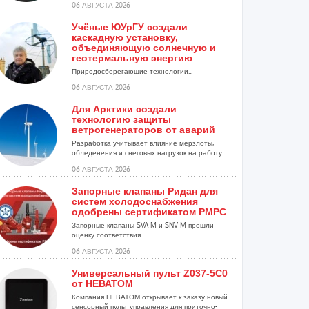
06 АВГУСТА 2026
Учёные ЮУрГУ создали
каскадную установку,
объединяющую солнечную и
геотермальную энергию
Природосберегающие технологии...
06 АВГУСТА 2026
Для Арктики создали
технологию защиты
ветрогенераторов от аварий
Разработка учитывает влияние мерзлоты,
обледенения и снеговых нагрузок на работу
установок...
06 АВГУСТА 2026
Запорные клапаны Ридан для
систем холодоснабжения
одобрены сертификатом РМРС
Запорные клапаны SVA M и SNV M прошли
оценку соответствия ...
06 АВГУСТА 2026
Универсальный пульт Z037-5C0
от НЕВАТОМ
Компания НЕВАТОМ открывает к заказу новый
сенсорный пульт управления для приточно-