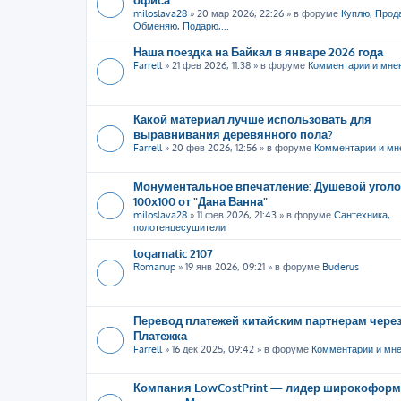
miloslava28
»
20 мар 2026, 22:26
» в форуме
Куплю, Прод
Обменяю, Подарю,...
Наша поездка на Байкал в январе 2026 года
Farrell
»
21 фев 2026, 11:38
» в форуме
Комментарии и мне
Какой материал лучше использовать для
выравнивания деревянного пола?
Farrell
»
20 фев 2026, 12:56
» в форуме
Комментарии и мн
Монументальное впечатление: Душевой уголо
100х100 от "Дана Ванна"
miloslava28
»
11 фев 2026, 21:43
» в форуме
Сантехника,
полотенцесушители
logamatic 2107
Romanup
»
19 янв 2026, 09:21
» в форуме
Buderus
Перевод платежей китайским партнерам через
Платежка
Farrell
»
16 дек 2025, 09:42
» в форуме
Комментарии и мн
Компания LowCostPrint — лидер широкоформ