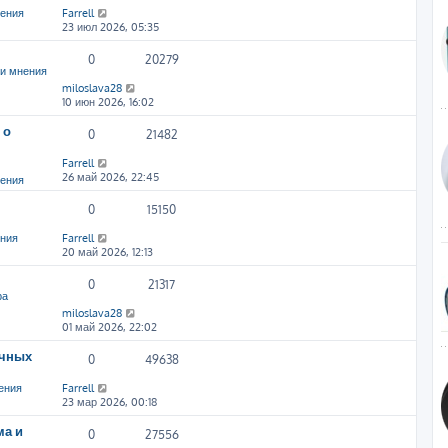
нения
Farrell
23 июл 2026, 05:35
0
20279
и мнения
miloslava28
10 июн 2026, 16:02
 о
0
21482
Farrell
26 май 2026, 22:45
нения
0
15150
ения
Farrell
20 май 2026, 12:13
0
21317
ра
miloslava28
01 май 2026, 22:02
ичных
0
49638
ения
Farrell
23 мар 2026, 00:18
ма и
0
27556