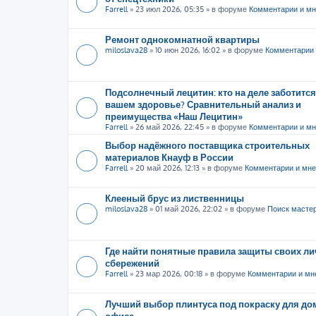
Farrell
»
23 июл 2026, 05:35
» в форуме
Комментарии и м
Ремонт однокомнатной квартиры
miloslava28
»
10 июн 2026, 16:02
» в форуме
Комментарии 
Подсолнечный лецитин: кто на деле заботится
вашем здоровье? Сравнительный анализ и
преимущества «Наш Лецитин»
Farrell
»
26 май 2026, 22:45
» в форуме
Комментарии и м
Выбор надёжного поставщика строительных
материалов Кнауф в России
Farrell
»
20 май 2026, 12:13
» в форуме
Комментарии и мн
Клееный брус из лиственницы
miloslava28
»
01 май 2026, 22:02
» в форуме
Поиск масте
Где найти понятные правила защиты своих л
сбережений
Farrell
»
23 мар 2026, 00:18
» в форуме
Комментарии и мн
Лучший выбор плинтуса под покраску для до
офиса