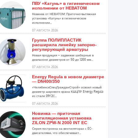
ПВУ «Катунь» в гигиеническом
исполнении от НЕВАТОМ
Новинка от НЕВАТОМ: Приточно-вытяжная
установка «Катунь» в гигиеническом
исполнении...
07 АВГУСТА 2026
Группа ПОЛИПЛАСТИК
расширила линейку запорно-
регулирующей арматуры
Новая продукция – задвижки шиберные в
диапазоне диаметров от 50 до 1200 мм...
07 АВГУСТА 2026
Energy Regula в новом диаметре
— DN400/350
«ЧелябинскСпецГражданСтрой» освоил новый
диаметр шарового крана КШЦПР Energy Regula
из стали 09Г2С...
07 АВГУСТА 2026
Новинка — приточная
вентиляционная установка
ZILON ZPW-N 2000 INT EC
Серия построена на вентиляторах с EC-
двигателями, что обеспечивает...