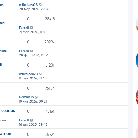
ам,
miloslava28
20 мар 2026, 22:26
0
28418
ния
Farrell
21 фев 2026, 11:38
0
20296
ения
Farrell
20 фев 2026, 12:56
к
0
51201
miloslava28
11 фев 2026, 21:43
0
76154
Romanup
19 янв 2026, 09:21
 сервис
0
45161
ения
Farrell
16 дек 2025, 09:42
атной
0
35721