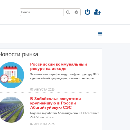
Поиск
Расширенный поиск
Новости рынка
Российский коммунальный
ресурс на исходе
.
Заниженные тарифы ведут инфраструктуру ЖКХ
к дальнейшей деградации, считают эксперты...
07 АВГУСТА 2026
В Забайкалье запустили
крупнейшую в России
Абагайтуйскую СЭС
Годовая выработка Абагайтуйской СЭС составит
223 221 тыс. кВт-ч...
07 АВГУСТА 2026