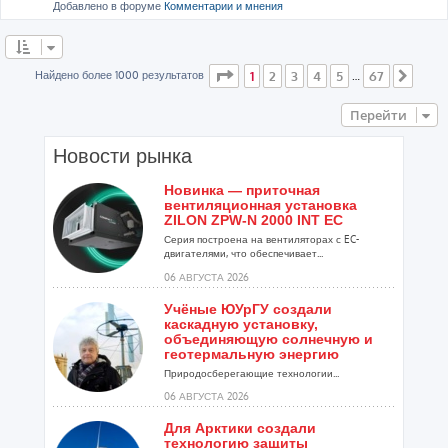
Добавлено в форуме
Комментарии и мнения
Страница
1
из
67
Найдено более 1000 результатов
1
2
3
4
5
67
…
След
Перейти
Новости рынка
Новинка — приточная
вентиляционная установка
ZILON ZPW-N 2000 INT EC
Серия построена на вентиляторах с EC-
двигателями, что обеспечивает...
06 АВГУСТА 2026
Учёные ЮУрГУ создали
каскадную установку,
объединяющую солнечную и
геотермальную энергию
Природосберегающие технологии...
06 АВГУСТА 2026
Для Арктики создали
технологию защиты