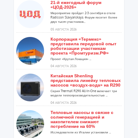
21-й ежегодный форум
«ЦОД-2026»
Мероприятие пройдет 2-3 сентября в отеле
Radisson Slavyanskaya. Форум посетит более
двух тысяч участников...
05 АВГУСТА 2026
Корпорация «Термекс»
представила передовой опыт
роботизации участникам
проекта «Промтуризм.РФ»
Проект «Крутая Локация» ...
04 АВГУСТА 2026
Китайская Shenling
представила линейку тепловых
насосов «воздух-вода» на R290
Серия ThermaX R290 All-In-One включает три
модели теплопроизводительностью ...
04 АВГУСТА 2026
Тепловые насосы в связке с
солнечной генерацией и
накопителем снижают
потребление на 60%
Исследователи из Италии установили ...