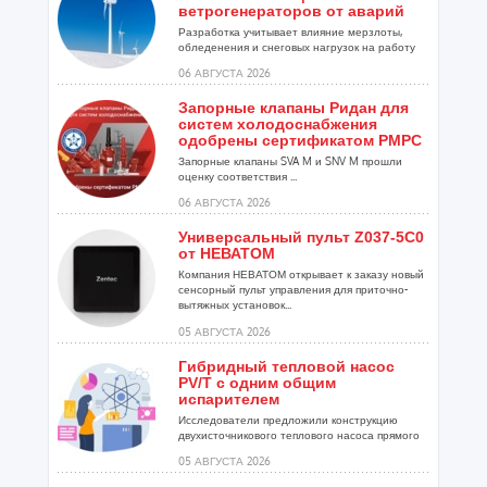
ветрогенераторов от аварий
Разработка учитывает влияние мерзлоты,
обледенения и снеговых нагрузок на работу
установок...
06 АВГУСТА 2026
Запорные клапаны Ридан для
систем холодоснабжения
одобрены сертификатом РМРС
Запорные клапаны SVA M и SNV M прошли
оценку соответствия ...
06 АВГУСТА 2026
Универсальный пульт Z037-5C0
от НЕВАТОМ
Компания НЕВАТОМ открывает к заказу новый
сенсорный пульт управления для приточно-
вытяжных установок...
05 АВГУСТА 2026
Гибридный тепловой насос
PV/T с одним общим
испарителем
Исследователи предложили конструкцию
двухисточникового теплового насоса прямого
расширения ...
05 АВГУСТА 2026