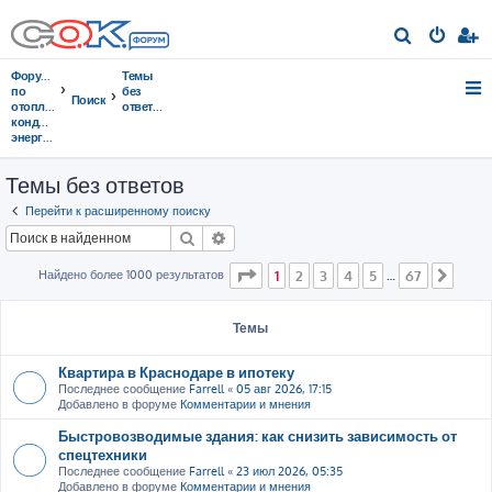
П
о
Форумы
Темы
и
по
без
Поиск
отоплению,
ответов
с
кондиционированию,
энергосбережению
к
Темы без ответов
Перейти к расширенному поиску
Поиск
Расширенный поиск
Страница
1
из
67
Найдено более 1000 результатов
1
2
3
4
5
67
…
След
Темы
Квартира в Краснодаре в ипотеку
Последнее сообщение
Farrell
«
05 авг 2026, 17:15
Добавлено в форуме
Комментарии и мнения
Быстровозводимые здания: как снизить зависимость от
спецтехники
Последнее сообщение
Farrell
«
23 июл 2026, 05:35
Добавлено в форуме
Комментарии и мнения