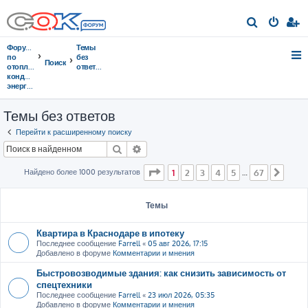
П
о
Форумы
Темы
и
по
без
Поиск
отоплению,
ответов
с
кондиционированию,
энергосбережению
к
Темы без ответов
Перейти к расширенному поиску
Поиск
Расширенный поиск
Страница
1
из
67
Найдено более 1000 результатов
1
2
3
4
5
67
…
След
Темы
Квартира в Краснодаре в ипотеку
Последнее сообщение
Farrell
«
05 авг 2026, 17:15
Добавлено в форуме
Комментарии и мнения
Быстровозводимые здания: как снизить зависимость от
спецтехники
Последнее сообщение
Farrell
«
23 июл 2026, 05:35
Добавлено в форуме
Комментарии и мнения