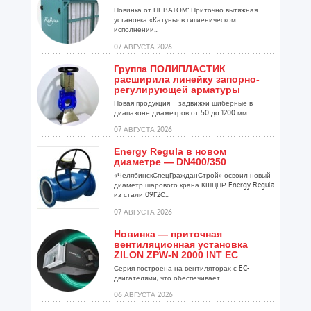
Новинка от НЕВАТОМ: Приточно-вытяжная
установка «Катунь» в гигиеническом
исполнении...
07 АВГУСТА 2026
Группа ПОЛИПЛАСТИК
расширила линейку запорно-
регулирующей арматуры
Новая продукция – задвижки шиберные в
диапазоне диаметров от 50 до 1200 мм...
07 АВГУСТА 2026
Energy Regula в новом
диаметре — DN400/350
«ЧелябинскСпецГражданСтрой» освоил новый
диаметр шарового крана КШЦПР Energy Regula
из стали 09Г2С...
07 АВГУСТА 2026
Новинка — приточная
вентиляционная установка
ZILON ZPW-N 2000 INT EC
Серия построена на вентиляторах с EC-
двигателями, что обеспечивает...
06 АВГУСТА 2026