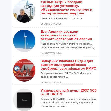
Учёные ЮУрГУ создали
каскадную установку,
объединяющую солнечную и
геотермальную энергию
Природосберегающие технологии...
06 АВГУСТА 2026
Для Арктики создали
технологию защиты
ветрогенераторов от аварий
Разработка учитывает влияние мерзлоты,
обледенения и снеговых нагрузок на работу
установок...
06 АВГУСТА 2026
Запорные клапаны Ридан для
систем холодоснабжения
одобрены сертификатом РМРС
Запорные клапаны SVA M и SNV M прошли
оценку соответствия ...
06 АВГУСТА 2026
Универсальный пульт Z037-5C0
от НЕВАТОМ
Компания НЕВАТОМ открывает к заказу новый
сенсорный пульт управления для приточно-
вытяжных установок...