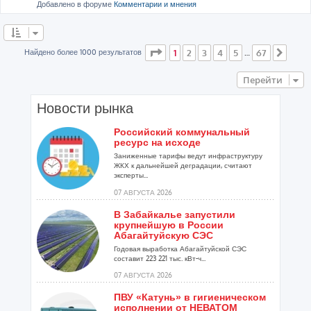
Добавлено в форуме
Комментарии и мнения
Страница
1
из
67
Найдено более 1000 результатов
1
2
3
4
5
67
…
След
Перейти
Новости рынка
Российский коммунальный
ресурс на исходе
Заниженные тарифы ведут инфраструктуру
ЖКХ к дальнейшей деградации, считают
эксперты...
07 АВГУСТА 2026
В Забайкалье запустили
крупнейшую в России
Абагайтуйскую СЭС
Годовая выработка Абагайтуйской СЭС
составит 223 221 тыс. кВт-ч...
07 АВГУСТА 2026
ПВУ «Катунь» в гигиеническом
исполнении от НЕВАТОМ