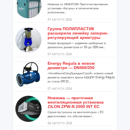
Новинка от НЕВАТОМ: Приточно-вытяжная
установка «Катунь» в гигиеническом
исполнении...
07 АВГУСТА 2026
Группа ПОЛИПЛАСТИК
расширила линейку запорно-
регулирующей арматуры
Новая продукция – задвижки шиберные в
диапазоне диаметров от 50 до 1200 мм...
07 АВГУСТА 2026
Energy Regula в новом
диаметре — DN400/350
«ЧелябинскСпецГражданСтрой» освоил новый
диаметр шарового крана КШЦПР Energy Regula
из стали 09Г2С...
07 АВГУСТА 2026
Новинка — приточная
вентиляционная установка
ZILON ZPW-N 2000 INT EC
Серия построена на вентиляторах с EC-
двигателями, что обеспечивает...
06 АВГУСТА 2026