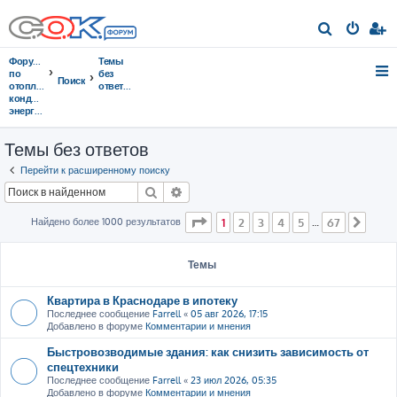
П
о
Форумы
Темы
и
по
без
Поиск
отоплению,
ответов
с
кондиционированию,
энергосбережению
к
Темы без ответов
Перейти к расширенному поиску
Поиск
Расширенный поиск
Страница
1
из
67
Найдено более 1000 результатов
1
2
3
4
5
67
…
След
Темы
Квартира в Краснодаре в ипотеку
Последнее сообщение
Farrell
«
05 авг 2026, 17:15
Добавлено в форуме
Комментарии и мнения
Быстровозводимые здания: как снизить зависимость от
спецтехники
Последнее сообщение
Farrell
«
23 июл 2026, 05:35
Добавлено в форуме
Комментарии и мнения