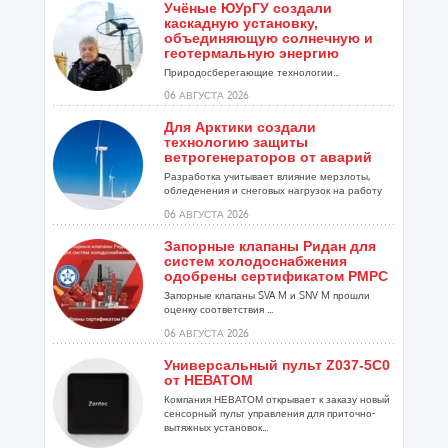
Учёные ЮУрГУ создали
каскадную установку,
объединяющую солнечную и
геотермальную энергию
Природосберегающие технологии...
06 АВГУСТА 2026
Для Арктики создали
технологию защиты
ветрогенераторов от аварий
Разработка учитывает влияние мерзлоты,
обледенения и снеговых нагрузок на работу
установок...
06 АВГУСТА 2026
Запорные клапаны Ридан для
систем холодоснабжения
одобрены сертификатом РМРС
Запорные клапаны SVA M и SNV M прошли
оценку соответствия ...
06 АВГУСТА 2026
Универсальный пульт Z037-5C0
от НЕВАТОМ
Компания НЕВАТОМ открывает к заказу новый
сенсорный пульт управления для приточно-
вытяжных установок...