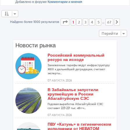
Добавлено в форуме
Комментарии и мнения
Страница
1
из
67
Найдено более 1000 результатов
1
2
3
4
5
67
…
След
Перейти
Новости рынка
Российский коммунальный
ресурс на исходе
Заниженные тарифы ведут инфраструктуру
ЖКХ к дальнейшей деградации, считают
эксперты...
07 АВГУСТА 2026
В Забайкалье запустили
крупнейшую в России
Абагайтуйскую СЭС
Годовая выработка Абагайтуйской СЭС
составит 223 221 тыс. кВт-ч...
07 АВГУСТА 2026
ПВУ «Катунь» в гигиеническом
исполнении от НЕВАТОМ