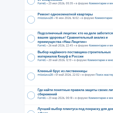
Farrell
»
23 июл 2026, 05:35
» в форуме
Комментарии и м
Ремонт однокомнатной квартиры
miloslava28
»
10 июн 2026, 16:02
» в форуме
Комментарии 
Подсолнечный лецитин: кто на деле заботится
вашем здоровье? Сравнительный анализ и
преимущества «Наш Лецитин»
Farrell
»
26 май 2026, 22:45
» в форуме
Комментарии и м
Выбор надёжного поставщика строительных
материалов Кнауф в России
Farrell
»
20 май 2026, 12:13
» в форуме
Комментарии и мн
Клееный брус из лиственницы
miloslava28
»
01 май 2026, 22:02
» в форуме
Поиск масте
Где найти понятные правила защиты своих л
сбережений
Farrell
»
23 мар 2026, 00:18
» в форуме
Комментарии и мн
Лучший выбор плинтуса под покраску для до
офиса