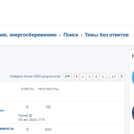
ию, энергосбережению
Поиск
Темы без ответов
Страница
1
из
67
Найдено более 1000 результатов
1
2
3
4
5
67
…
След
ОТВЕТЫ
ПРОСМОТРЫ
0
132
ния
Farrell
05 авг 2026, 17:15
симость
0
654