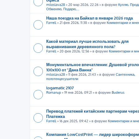
miloslava28
»
20 мар 2026, 22:26
» в форуме
Куплю, Прод
Обменяю, Подарю,...
Наша поездка на Байкал в январе 2026 года
Farrell
»
21 фев 2026, 11:38
» в форуме
Комментарии и мне
Какой материал лучше использовать для
выравнивания деревянного пола?
Farrell
»
20 фев 2026, 12:56
» в форуме
Комментарии и мн
Монументальное впечатление: Душевой уголо
100х100 от "Дана Ванна"
miloslava28
»
11 фев 2026, 21:43
» в форуме
Сантехника,
полотенцесушители
logamatic 2107
Romanup
»
19 янв 2026, 09:21
» в форуме
Buderus
Перевод платежей китайским партнерам через
Платежка
Farrell
»
16 дек 2025, 09:42
» в форуме
Комментарии и мн
Компания LowCostPrint — лидер широкоформ