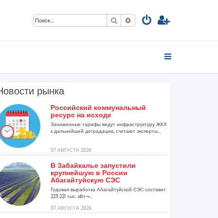
Поиск
Расширенный поиск
Новости рынка
Российский коммунальный
ресурс на исходе
.
Заниженные тарифы ведут инфраструктуру ЖКХ
к дальнейшей деградации, считают эксперты...
07 АВГУСТА 2026
В Забайкалье запустили
крупнейшую в России
Абагайтуйскую СЭС
Годовая выработка Абагайтуйской СЭС составит
223 221 тыс. кВт-ч...
07 АВГУСТА 2026