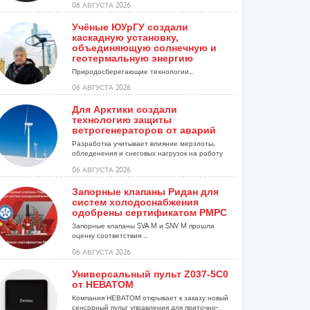
06 АВГУСТА 2026
Учёные ЮУрГУ создали
каскадную установку,
объединяющую солнечную и
геотермальную энергию
Природосберегающие технологии...
06 АВГУСТА 2026
Для Арктики создали
технологию защиты
ветрогенераторов от аварий
Разработка учитывает влияние мерзлоты,
обледенения и снеговых нагрузок на работу
установок...
06 АВГУСТА 2026
Запорные клапаны Ридан для
систем холодоснабжения
одобрены сертификатом РМРС
Запорные клапаны SVA M и SNV M прошли
оценку соответствия ...
06 АВГУСТА 2026
Универсальный пульт Z037-5C0
от НЕВАТОМ
Компания НЕВАТОМ открывает к заказу новый
сенсорный пульт управления для приточно-