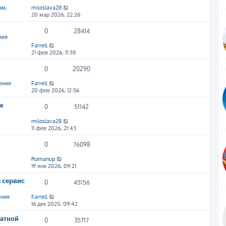
ам,
miloslava28
20 мар 2026, 22:26
0
28414
ния
Farrell
21 фев 2026, 11:38
0
20290
ения
Farrell
20 фев 2026, 12:56
к
0
51142
miloslava28
11 фев 2026, 21:43
0
76098
Romanup
19 янв 2026, 09:21
 сервис
0
45156
ения
Farrell
16 дек 2025, 09:42
атной
0
35717