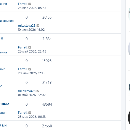
нения
Farrell
23 июл 2026, 05:35
0
20155
и мнения
miloslava28
10 июн 2026, 16:02
 о
0
21386
Farrell
26 май 2026, 22:45
нения
0
15095
ения
Farrell
20 май 2026, 12:13
0
21259
ра
miloslava28
01 май 2026, 22:02
ичных
0
49584
ения
Farrell
23 мар 2026, 00:18
ма и
0
27550