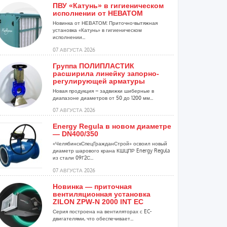
ПВУ «Катунь» в гигиеническом
исполнении от НЕВАТОМ
Новинка от НЕВАТОМ: Приточно-вытяжная
установка «Катунь» в гигиеническом
исполнении...
07 АВГУСТА 2026
Группа ПОЛИПЛАСТИК
расширила линейку запорно-
регулирующей арматуры
Новая продукция – задвижки шиберные в
диапазоне диаметров от 50 до 1200 мм...
07 АВГУСТА 2026
Energy Regula в новом диаметре
— DN400/350
«ЧелябинскСпецГражданСтрой» освоил новый
диаметр шарового крана КШЦПР Energy Regula
из стали 09Г2С...
07 АВГУСТА 2026
Новинка — приточная
вентиляционная установка
ZILON ZPW-N 2000 INT EC
Серия построена на вентиляторах с EC-
двигателями, что обеспечивает...