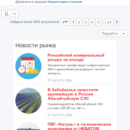
Добавлено в форуме
Комментарии и мнения
Страница
1
из
67
Найдено более 1000 результатов
1
2
3
4
5
67
…
След
Перейти
Новости рынка
Российский коммунальный
ресурс на исходе
Заниженные тарифы ведут инфраструктуру
ЖКХ к дальнейшей деградации, считают
эксперты...
07 АВГУСТА 2026
В Забайкалье запустили
крупнейшую в России
Абагайтуйскую СЭС
Годовая выработка Абагайтуйской СЭС
составит 223 221 тыс. кВт-ч...
07 АВГУСТА 2026
ПВУ «Катунь» в гигиеническом
исполнении от НЕВАТОМ