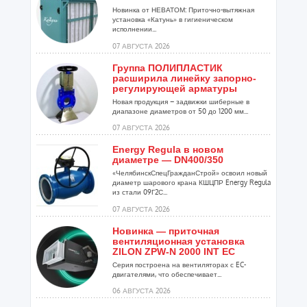
Новинка от НЕВАТОМ: Приточно-вытяжная
установка «Катунь» в гигиеническом
исполнении...
07 АВГУСТА 2026
Группа ПОЛИПЛАСТИК
расширила линейку запорно-
регулирующей арматуры
Новая продукция – задвижки шиберные в
диапазоне диаметров от 50 до 1200 мм...
07 АВГУСТА 2026
Energy Regula в новом
диаметре — DN400/350
«ЧелябинскСпецГражданСтрой» освоил новый
диаметр шарового крана КШЦПР Energy Regula
из стали 09Г2С...
07 АВГУСТА 2026
Новинка — приточная
вентиляционная установка
ZILON ZPW-N 2000 INT EC
Серия построена на вентиляторах с EC-
двигателями, что обеспечивает...
06 АВГУСТА 2026