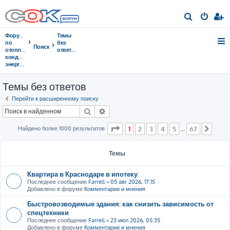
П
о
Форумы
Темы
и
по
без
Поиск
отоплению,
ответов
с
кондиционированию,
энергосбережению
к
Темы без ответов
Перейти к расширенному поиску
Поиск
Расширенный поиск
Страница
1
из
67
Найдено более 1000 результатов
1
2
3
4
5
67
…
След
Темы
Квартира в Краснодаре в ипотеку
Последнее сообщение
Farrell
«
05 авг 2026, 17:15
Добавлено в форуме
Комментарии и мнения
Быстровозводимые здания: как снизить зависимость от
спецтехники
Последнее сообщение
Farrell
«
23 июл 2026, 05:35
Добавлено в форуме
Комментарии и мнения