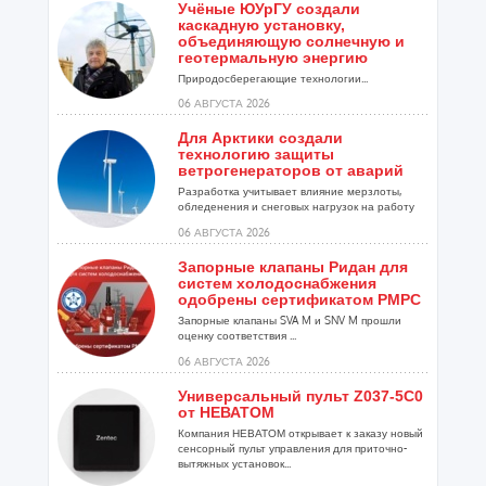
Учёные ЮУрГУ создали
каскадную установку,
объединяющую солнечную и
геотермальную энергию
Природосберегающие технологии...
06 АВГУСТА 2026
Для Арктики создали
технологию защиты
ветрогенераторов от аварий
Разработка учитывает влияние мерзлоты,
обледенения и снеговых нагрузок на работу
установок...
06 АВГУСТА 2026
Запорные клапаны Ридан для
систем холодоснабжения
одобрены сертификатом РМРС
Запорные клапаны SVA M и SNV M прошли
оценку соответствия ...
06 АВГУСТА 2026
Универсальный пульт Z037-5C0
от НЕВАТОМ
Компания НЕВАТОМ открывает к заказу новый
сенсорный пульт управления для приточно-
вытяжных установок...