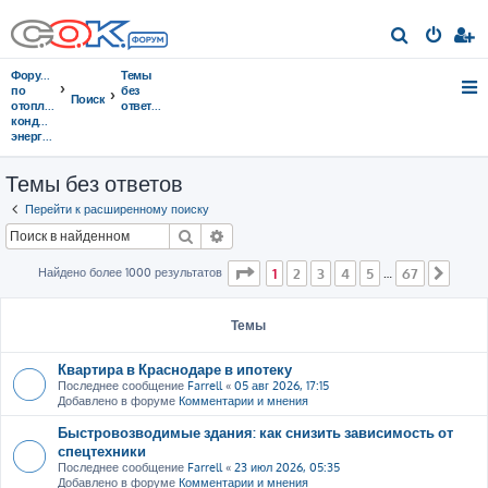
П
о
Форумы
Темы
и
по
без
Поиск
отоплению,
ответов
с
кондиционированию,
энергосбережению
к
Темы без ответов
Перейти к расширенному поиску
Поиск
Расширенный поиск
Страница
1
из
67
Найдено более 1000 результатов
1
2
3
4
5
67
…
След
Темы
Квартира в Краснодаре в ипотеку
Последнее сообщение
Farrell
«
05 авг 2026, 17:15
Добавлено в форуме
Комментарии и мнения
Быстровозводимые здания: как снизить зависимость от
спецтехники
Последнее сообщение
Farrell
«
23 июл 2026, 05:35
Добавлено в форуме
Комментарии и мнения