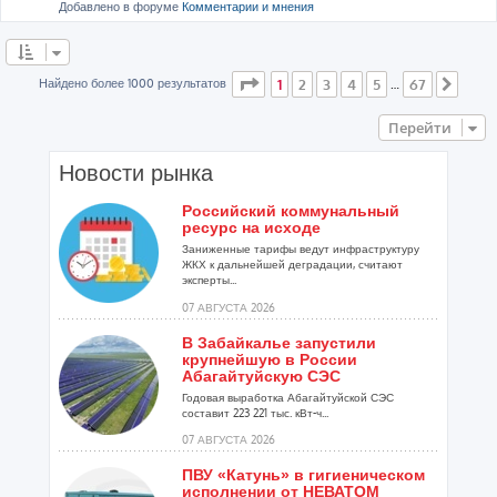
Добавлено в форуме
Комментарии и мнения
Страница
1
из
67
Найдено более 1000 результатов
1
2
3
4
5
67
…
След
Перейти
Новости рынка
Российский коммунальный
ресурс на исходе
Заниженные тарифы ведут инфраструктуру
ЖКХ к дальнейшей деградации, считают
эксперты...
07 АВГУСТА 2026
В Забайкалье запустили
крупнейшую в России
Абагайтуйскую СЭС
Годовая выработка Абагайтуйской СЭС
составит 223 221 тыс. кВт-ч...
07 АВГУСТА 2026
ПВУ «Катунь» в гигиеническом
исполнении от НЕВАТОМ