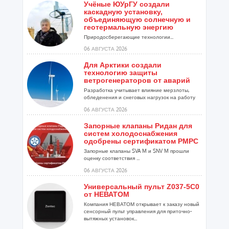
Учёные ЮУрГУ создали
каскадную установку,
объединяющую солнечную и
геотермальную энергию
Природосберегающие технологии...
06 АВГУСТА 2026
Для Арктики создали
технологию защиты
ветрогенераторов от аварий
Разработка учитывает влияние мерзлоты,
обледенения и снеговых нагрузок на работу
установок...
06 АВГУСТА 2026
Запорные клапаны Ридан для
систем холодоснабжения
одобрены сертификатом РМРС
Запорные клапаны SVA M и SNV M прошли
оценку соответствия ...
06 АВГУСТА 2026
Универсальный пульт Z037-5C0
от НЕВАТОМ
Компания НЕВАТОМ открывает к заказу новый
сенсорный пульт управления для приточно-
вытяжных установок...