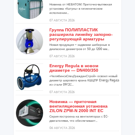
Новинка от НЕВАТОМ: Приточно-вытяжная
установка «Катунь» в гигиеническом
исполнении...
07 АВГУСТА 2026
Группа ПОЛИПЛАСТИК
расширила линейку запорно-
регулирующей арматуры
Новая продукция – задвижки шиберные в
диапазоне диаметров от 50 до 1200 мм...
07 АВГУСТА 2026
Energy Regula в новом
диаметре — DN400/350
«ЧелябинскСпецГражданСтрой» освоил новый
диаметр шарового крана КШЦПР Energy Regula
из стали 09Г2С...
07 АВГУСТА 2026
Новинка — приточная
вентиляционная установка
ZILON ZPW-N 2000 INT EC
Серия построена на вентиляторах с EC-
двигателями, что обеспечивает...
06 АВГУСТА 2026