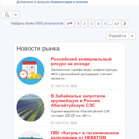
Добавлено в форуме
Комментарии и мнения
Страница
1
из
67
Найдено более 1000 результатов
1
2
3
4
5
67
…
След
Перейти
Новости рынка
Российский коммунальный
ресурс на исходе
Заниженные тарифы ведут инфраструктуру
ЖКХ к дальнейшей деградации, считают
эксперты...
07 АВГУСТА 2026
В Забайкалье запустили
крупнейшую в России
Абагайтуйскую СЭС
Годовая выработка Абагайтуйской СЭС
составит 223 221 тыс. кВт-ч...
07 АВГУСТА 2026
ПВУ «Катунь» в гигиеническом
исполнении от НЕВАТОМ