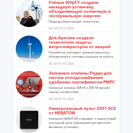
Учёные ЮУрГУ создали
каскадную установку,
объединяющую солнечную и
геотермальную энергию
Природосберегающие технологии...
06 АВГУСТА 2026
Для Арктики создали
технологию защиты
ветрогенераторов от аварий
Разработка учитывает влияние мерзлоты,
обледенения и снеговых нагрузок на работу
установок...
06 АВГУСТА 2026
Запорные клапаны Ридан для
систем холодоснабжения
одобрены сертификатом РМРС
Запорные клапаны SVA M и SNV M прошли
оценку соответствия ...
06 АВГУСТА 2026
Универсальный пульт Z037-5C0
от НЕВАТОМ
Компания НЕВАТОМ открывает к заказу новый
сенсорный пульт управления для приточно-
вытяжных установок...