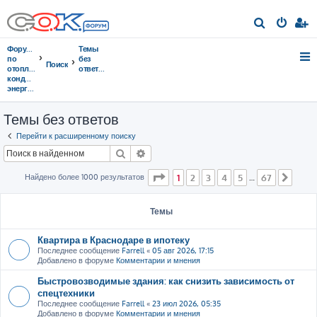
П
о
Форумы
Темы
и
по
без
Поиск
отоплению,
ответов
с
кондиционированию,
энергосбережению
к
Темы без ответов
Перейти к расширенному поиску
Поиск
Расширенный поиск
Страница
1
из
67
Найдено более 1000 результатов
1
2
3
4
5
67
…
След
Темы
Квартира в Краснодаре в ипотеку
Последнее сообщение
Farrell
«
05 авг 2026, 17:15
Добавлено в форуме
Комментарии и мнения
Быстровозводимые здания: как снизить зависимость от
спецтехники
Последнее сообщение
Farrell
«
23 июл 2026, 05:35
Добавлено в форуме
Комментарии и мнения