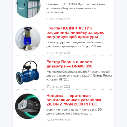
Новинка от НЕВАТОМ: Приточно-вытяжная
установка «Катунь» в гигиеническом
исполнении...
07 АВГУСТА 2026
Группа ПОЛИПЛАСТИК
расширила линейку запорно-
регулирующей арматуры
Новая продукция – задвижки шиберные в
диапазоне диаметров от 50 до 1200 мм...
07 АВГУСТА 2026
Energy Regula в новом
диаметре — DN400/350
«ЧелябинскСпецГражданСтрой» освоил новый
диаметр шарового крана КШЦПР Energy Regula
из стали 09Г2С...
07 АВГУСТА 2026
Новинка — приточная
вентиляционная установка
ZILON ZPW-N 2000 INT EC
Серия построена на вентиляторах с EC-
двигателями, что обеспечивает...
06 АВГУСТА 2026