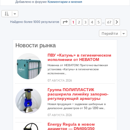
Добавлено в форуме
Комментарии и мнения
Страница
1
из
67
Найдено более 1000 результатов
1
2
3
4
5
67
…
След
Перейти
Новости рынка
ПВУ «Катунь» в гигиеническом
исполнении от НЕВАТОМ
Новинка от НЕВАТОМ: Приточно-вытяжная
установка «Катунь» в гигиеническом
исполнении...
07 АВГУСТА 2026
Группа ПОЛИПЛАСТИК
расширила линейку запорно-
регулирующей арматуры
Новая продукция – задвижки шиберные в
диапазоне диаметров от 50 до 1200 мм...
07 АВГУСТА 2026
Energy Regula в новом
диаметре — DN400/350