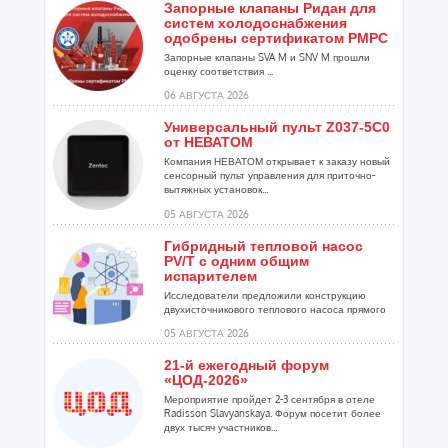
Запорные клапаны Ридан для
систем холодоснабжения
одобрены сертификатом РМРС
Запорные клапаны SVA M и SNV M прошли
оценку соответствия ...
06 АВГУСТА 2026
Универсальный пульт Z037-5C0
от НЕВАТОМ
Компания НЕВАТОМ открывает к заказу новый
сенсорный пульт управления для приточно-
вытяжных установок...
05 АВГУСТА 2026
Гибридный тепловой насос
PV/T с одним общим
испарителем
Исследователи предложили конструкцию
двухисточникового теплового насоса прямого
расширения ...
05 АВГУСТА 2026
21-й ежегодный форум
«ЦОД-2026»
Мероприятие пройдет 2-3 сентября в отеле
Radisson Slavyanskaya. Форум посетит более
двух тысяч участников...