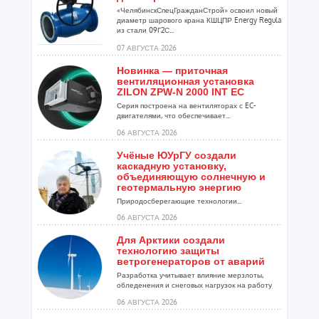
«ЧелябинскСпецГражданСтрой» освоил новый
диаметр шарового крана КШЦПР Energy Regula
из стали 09Г2С...
07 АВГУСТА 2026
Новинка — приточная
вентиляционная установка
ZILON ZPW-N 2000 INT EC
Серия построена на вентиляторах с EC-
двигателями, что обеспечивает...
06 АВГУСТА 2026
Учёные ЮУрГУ создали
каскадную установку,
объединяющую солнечную и
геотермальную энергию
Природосберегающие технологии...
06 АВГУСТА 2026
Для Арктики создали
технологию защиты
ветрогенераторов от аварий
Разработка учитывает влияние мерзлоты,
обледенения и снеговых нагрузок на работу
установок...
06 АВГУСТА 2026