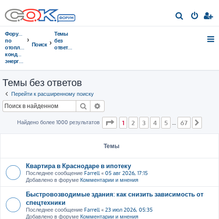
П
о
Форумы
Темы
и
по
без
Поиск
отоплению,
ответов
с
кондиционированию,
энергосбережению
к
Темы без ответов
Перейти к расширенному поиску
Поиск
Расширенный поиск
Страница
1
из
67
Найдено более 1000 результатов
1
2
3
4
5
67
…
След
Темы
Квартира в Краснодаре в ипотеку
Последнее сообщение
Farrell
«
05 авг 2026, 17:15
Добавлено в форуме
Комментарии и мнения
Быстровозводимые здания: как снизить зависимость от
спецтехники
Последнее сообщение
Farrell
«
23 июл 2026, 05:35
Добавлено в форуме
Комментарии и мнения