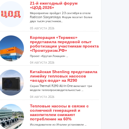
21-й ежегодный форум
«ЦОД-2026»
Мероприятие пройдет 2-3 сентября в отеле
Radisson Slavyanskaya. Форум посетит более
двух тысяч участников...
05 АВГУСТА 2026
Корпорация «Термекс»
представила передовой опыт
роботизации участникам проекта
«Промтуризм.РФ»
Проект «Крутая Локация» ...
04 АВГУСТА 2026
Китайская Shenling представила
линейку тепловых насосов
«воздух-вода» на R290
Серия ThermaX R290 All-In-One включает три
модели теплопроизводительностью ...
04 АВГУСТА 2026
Тепловые насосы в связке с
солнечной генерацией и
накопителем снижают
потребление на 60%
Исследователи из Италии установили ...