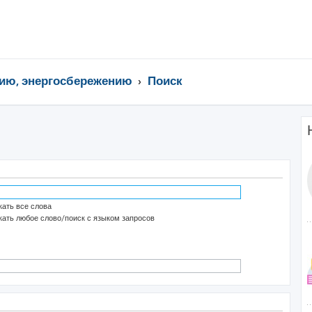
ию, энергосбережению
Поиск
ать все слова
ать любое слово/поиск с языком запросов