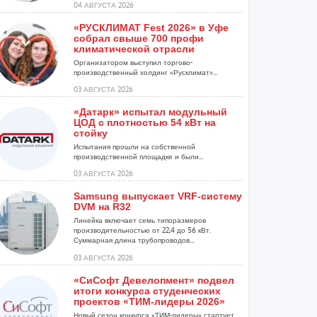
04 АВГУСТА 2026
«РУСКЛИМАТ Fest 2026» в Уфе
собрал свыше 700 профи
климатической отрасли
Организатором выступил торгово-
производственный холдинг «Русклимат»...
03 АВГУСТА 2026
«Датарк» испытал модульный
ЦОД с плотностью 54 кВт на
стойку
Испытания прошли на собственной
производственной площадке и были...
03 АВГУСТА 2026
Samsung выпускает VRF-систему
DVM на R32
Линейка включает семь типоразмеров
производительностью от 22,4 до 56 кВт.
Суммарная длина трубопроводов...
03 АВГУСТА 2026
«СиСофт Девелопмент» подвел
итоги конкурса студенческих
проектов «ТИМ-лидеры 2026»
Новый сезон конкурса «ТИМ-лидеры» стартует