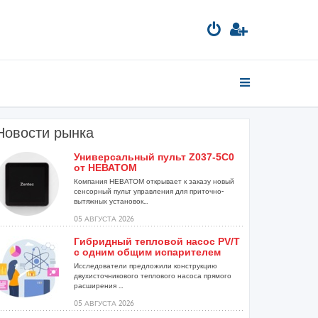
Новости рынка
Универсальный пульт Z037-5C0
от НЕВАТОМ
Компания НЕВАТОМ открывает к заказу новый
сенсорный пульт управления для приточно-
вытяжных установок...
05 АВГУСТА 2026
Гибридный тепловой насос PV/T
с одним общим испарителем
Исследователи предложили конструкцию
двухисточникового теплового насоса прямого
расширения ...
05 АВГУСТА 2026